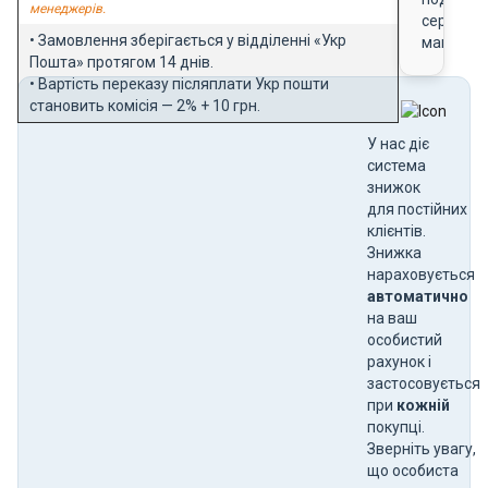
менеджерів.
сертифік
• Замовлення зберігається у відділенні «Укр
магазин
Пошта» протягом 14 днів.
• Вартість переказу післяплати Укр пошти
становить комісія — 2% + 10 грн.
У нас діє
система
знижок
для постійних
клієнтів.
Знижка
нараховується
автоматично
на ваш
особистий
рахунок і
застосовується
при
кожній
покупці.
Зверніть увагу,
що особиста