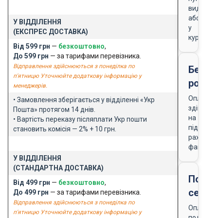
видачі
або
У ВІДДІЛЕННЯ
у
(ЕКСПРЕС ДОСТАВКА)
кур'єра
Від 599 грн
—
безкоштовно
,
До 599 грн
— за тарифами перевізника.
Відправлення здійснюються з понеділка по
Безго
п'ятницю Уточнюйте додаткову інформацію у
розра
менеджерів.
Оплата
• Замовлення зберігається у відділенні «Укр
здійснює
Пошта» протягом 14 днів.
на
• Вартість переказу післяплати Укр пошти
підставі
становить комісія — 2% + 10 грн.
рахунку-
фактури
У ВІДДІЛЕННЯ
(СТАНДАРТНА ДОСТАВКА)
Подар
Від 499 грн
—
безкоштовно
,
серти
До 499 грн
— за тарифами перевізника.
Відправлення здійснюються з понеділка по
Оплата
п'ятницю Уточнюйте додаткову інформацію у
подарун