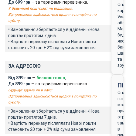
До 699 грн
— за тарифами перевізника.
Оплата
У будь-який поштомат чи відділення.
карткою
Відправлення здійснюються щодня з понеділка по
Visa
суботу.
або
Masterca
•
Замовлення зберігається у відділенні «Нова
будь-
пошта» протягом 7 днів.
якого
•
Вартість переказу післяплати Нової пошти
банку
становить 20 грн + 2% від суми замовлення.
швидко
та
зручно
ЗА АДРЕСОЮ
Від 899 грн
—
безкоштовно
,
До 899 грн
— за тарифами перевізника.
Після
Будь-де: вдома чи в офісі
Оплата
Відправлення здійснюються щодня з понеділка по
готівкою
суботу.
можлива
при
•
Замовлення зберігається у відділенні «Нова
отриманн
пошта» протягом 7 днів.
замовле
•
Вартість переказу післяплати Нової пошти
в
становить 20 грн + 2% від суми замовлення.
пункті