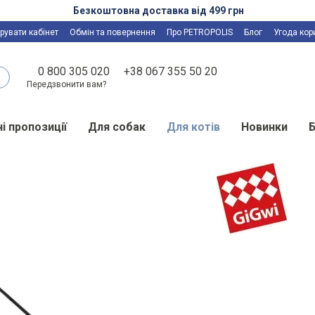
Безкоштовна доставка від 499 грн
рувати кабінет
Обмін та повернення
Про PETROPOLIS
Блог
Угода кор
0 800 305 020
+38 067 355 50 20
Передзвонити вам?
і пропозиції
Для собак
Для котів
Новинки