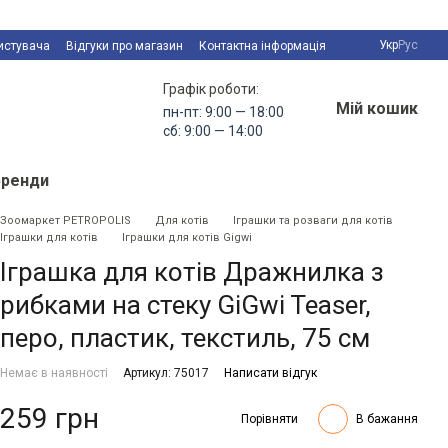
Укр
Рус
истувача
Відгуки про магазин
Контактна інформація
Графік роботи:
Мій кошик
пн-пт: 9:00 — 18:00
сб: 9:00 — 14:00
Бренди
Зоомаркет PETROPOLIS
Для котів
Іграшки та розваги для котів
Іграшки для котів
Іграшки для котів Gigwi
Іграшка для котів Дражнилка з
рибками на стеку GiGwi Teaser,
перо, пластик, текстиль, 75 см
Немає в наявності
Артикул: 75017
Написати відгук
259 грн
Порівняти
В бажання