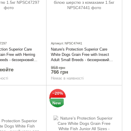
7297
Артикул: NPSC47441
ction Superior Care
Nature's Protection Superior Care
in Free with Herring
White Dogs Grain Free with Insect
reeds - беззерновий
Adult Small Breeds - беззерновий
ля дорослих собак
сухий корм для дорослих собак
958 грн
нюйте
з білою шерстю 1.5кг
малих порід з білою шерстю з
766 грн
комахами 1.5кг
ності
Немає в наявності
−20%
New