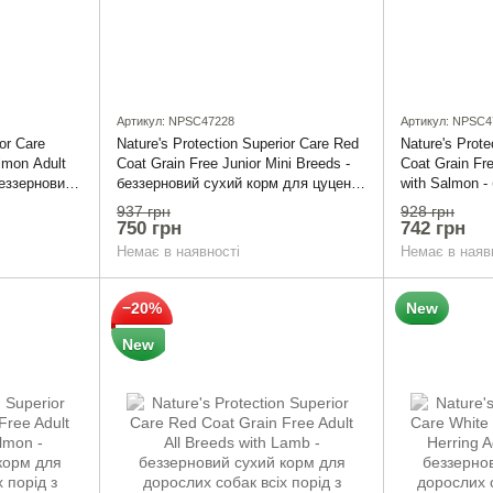
Артикул: NPSC47228
Артикул: NPSC4
ior Care
Nature's Protection Superior Care Red
Nature's Prote
lmon Adult
Coat Grain Free Junior Mini Breeds -
Coat Grain Fr
беззерновий
беззерновий сухий корм для цуценят
with Salmon -
х собак
та юніорів малих порід з рудим
корм для дор
937 грн
928 грн
стю, з
забарвленням шерсті 1,5 кг
порід з руди
750 грн
742 грн
з лососем 1,5
Немає в наявності
Немає в наяв
−20%
New
New