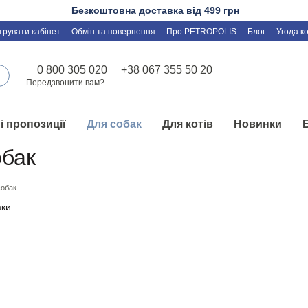
Безкоштовна доставка від 499 грн
трувати кабінет
Обмін та повернення
Про PETROPOLIS
Блог
Угода к
0 800 305 020
+38 067 355 50 20
Передзвонити вам?
і пропозиції
Для собак
Для котів
Новинки
обак
собак