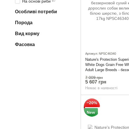
87
На основі риби
Особливі потреби
Порода
Вид корму
Фасовка
Артикул: NPSC46340
Nature's Protection Super
White Dogs Grain Free Wh
Adult Large Breeds - без
сухий корм для доросли
7 009 грн
великих порід з білою ш
5 607 грн
білою рибою 17kg
Немає в наявності
−20%
New