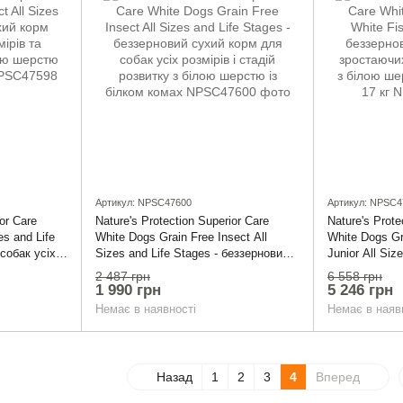
Артикул: NPSC47600
Артикул: NPSC4
ior Care
Nature's Protection Superior Care
Nature's Prote
es and Life
White Dogs Grain Free Insect All
White Dogs Gr
собак усіх
Sizes and Life Stages - беззерновий
Junior All Si
тку з білою
сухий корм для собак усіх розмірів і
корм для зро
2 487 грн
6 558 грн
 кг
стадій розвитку з білою шерстю із
розмірів з бі
1 990 грн
5 246 грн
білком комах
рибою, 17 кг
Немає в наявності
Немає в наяв
Назад
1
2
3
4
Вперед