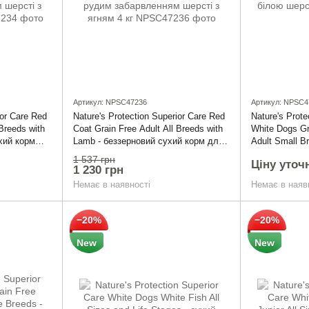
Артикул: NPSC47236
Артикул: NPSC4
ior Care Red
Nature's Protection Superior Care Red
Nature's Prote
 Breeds with
Coat Grain Free Adult All Breeds with
White Dogs Gra
хий корм
Lamb - беззерновий сухий корм для
Adult Small B
 порід з
дорослих собак всіх порід з рудим
сухий корм д
1 537 грн
Ціну уточ
сті з
забарвленням шерсті з ягням 4 кг
малих порід 
1 230 грн
Немає в наявності
Немає в наяв
−20%
−20%
New
New