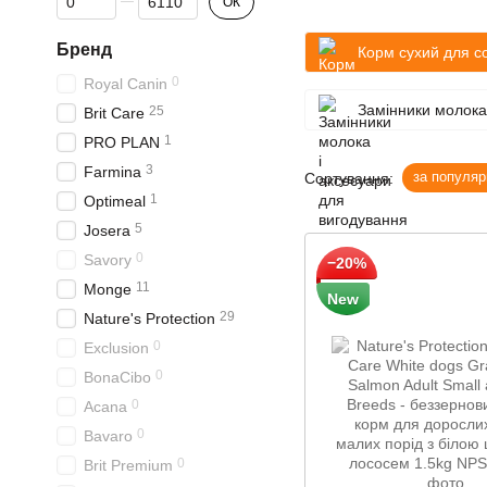
ОК
Бренд
Корм сухий для с
0
Royal Canin
Замінники молока
25
Brit Care
1
PRO PLAN
3
Farmina
за популяр
Сортування:
1
Optimeal
5
Josera
0
Savory
−20%
11
Monge
New
29
Nature's Protection
0
Exclusion
0
BonaCibo
0
Acana
0
Bavaro
0
Brit Premium