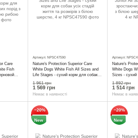
Артикул: NPSC47590
Артикул: NPSC4
ior Care
Nature's Protection Superior Care
Nature's Prote
ite Fish
White Dogs White Fish All Sizes and
White Dogs Whi
зерновой
Life Stages - сухий корм для собак
Sizes - сухи
х собак
усіх стадій життя та розмірів з білою
собак усіх ро
1 961 грн
1 892 грн
ерстю, з
шерстю, 4 кг
білою рибою ,
1 569 грн
1 514 грн
Немає в наявності
Немає в наяв
−20%
−20%
New
New