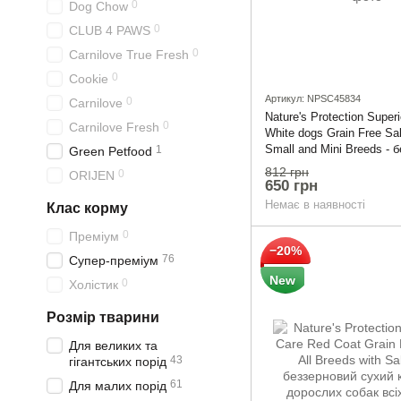
0
Dog Chow
0
CLUB 4 PAWS
0
Carnilove True Fresh
0
Cookie
Артикул: NPSC45834
0
Carnilove
Nature's Protection Super
0
Carnilove Fresh
White dogs Grain Free Sa
Small and Mini Breeds - 
1
Green Petfood
сухий корм для доросли
812 грн
0
ORIJEN
малих порід з білою шер
650 грн
лососем 1.5kg
Немає в наявності
Клас корму
0
Преміум
−20%
76
Супер-преміум
New
0
Холістик
Розмір тварини
Для великих та
43
гігантських порід
61
Для малих порід