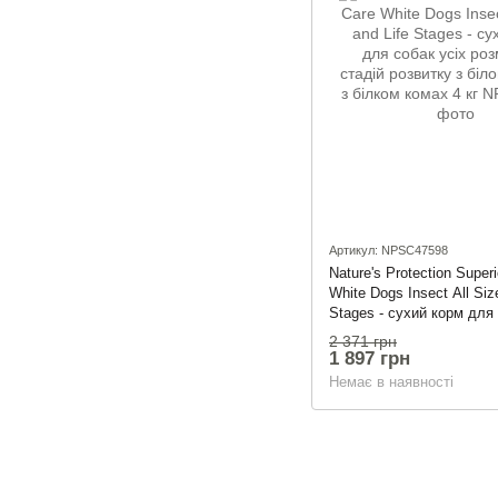
Артикул: NPSC47598
Nature's Protection Super
White Dogs Insect All Siz
Stages - сухий корм для 
розмірів та стадій розви
2 371 грн
шерстю з білком комах 4
1 897 грн
Немає в наявності