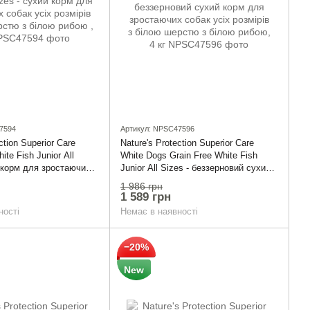
7594
Артикул: NPSC47596
ction Superior Care
Nature's Protection Superior Care
te Fish Junior All
White Dogs Grain Free White Fish
й корм для зростаючих
Junior All Sizes - беззерновий сухий
змірів з білою шерстю з
корм для зростаючих собак усіх
1 986 грн
 4 кг
розмірів з білою шерстю з білою
1 589 грн
рибою, 4 кг
ності
Немає в наявності
−20%
New