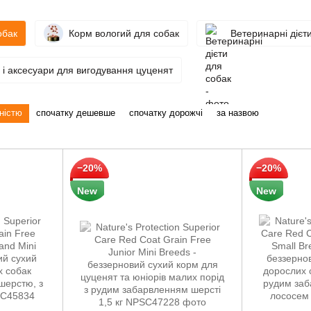
обак
Корм вологий для собак
Ветеринарні дієт
 і аксесуари для вигодування цуценят
ністю
спочатку дешевше
спочатку дорожчі
за назвою
−20%
−20%
New
New