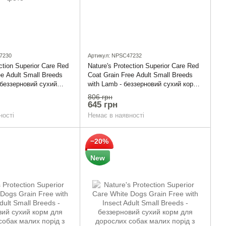
7230
Артикул: NPSC47232
ction Superior Care Red
Nature's Protection Superior Care Red
ee Adult Small Breeds
Coat Grain Free Adult Small Breeds
 беззерновий сухий
with Lamb - беззерновий сухий корм
ослих собак малих
для дорослих собак малих порід з
806 грн
м забарвленням шерсті
рудим забарвленням шерсті з ягням
645 грн
 кг
1,5 кг
ності
Немає в наявності
−20%
New