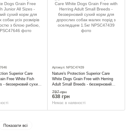
7646
Артикул: NPSC47439
ction Superior Care
Nature's Protection Superior Care
ain Free White Fish
White Dogs Grain Free with Herring
zes - беззерновий сухий
Adult Small Breeds - беззерновий
стаючих собак усіх
сухий корм для дорослих собак
797 грн
лою шерстю з білою
малих порід з оселедцем 1.5кг
638 грн
ності
Немає в наявності
Показати всі