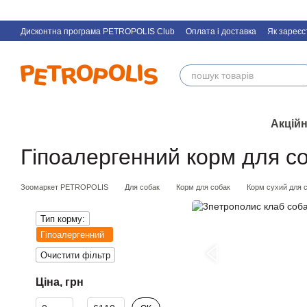
Перейти к основному контенту
Дисконтна програма PETROPOLIS Club
Оплата і доставка
Як зареєс
Акційн
Гіпоалергенний корм для с
Зоомаркет PETROPOLIS
Для собак
Корм для собак
Корм сухий для 
Тип корму:
Гіпоалергенний
Очистити фільтр
Ціна, грн
Від Ціна, грн
До Ціна, грн