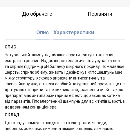
До обраного
Порівняти
Опис
Характеристики
ОПИС
Натуральний шампунь для кішок проти ковтунів на основі
екстрактів рослин. Надає шерсті еластичність, усуває сухість
та сприяє підтримці рН балансу шкірного покриву. Пожвавлює
шерсть, сприяє об'єму, живить і дезінфікує. Фітошампунь має
м’яку структуру, яскраво виражену антисептичну та
заспокійливу дію, а також слабкий натуральний аромат, що не
дратує нюх тварини та не викликає подразнення очей. Також
препарат має антипаразитарний ефект, що захищає котика
від паразитів. Гіпоалергенний шампунь для всіх типів шерсті, з
додаванням кондиціонера.
СКЛАД
До складу шампуню входять фіто екстракти: череди,
чебрецю, ромашки, лимонної шкірки, деревію, ламінарію,