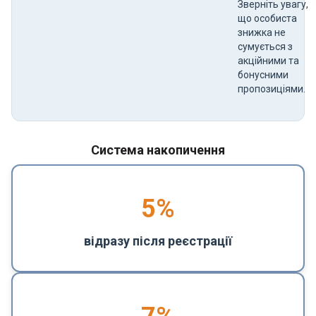
Зверніть увагу,
що особиста
знижка не
сумується з
акційними та
бонусними
пропозиціями.
Система накопичення
5
%
відразу після реєстрації