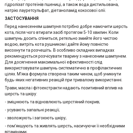
гідролізат протеїнів пшениці, а також вода дистильована,
натрію лауретсульфат, діетаноламід кокосової олії.
ЗАСТОСУВАННЯ
Перед нанесенням шампуня потрібно добре намочити шерсть
кота, після чого втирати засіб протягом 5-10 хвилин. Коли
шампунь досить спіниться, ретельно змийте його чистою
водою, витріть кота рушником і дайте йому повністю
висохнути та розчешіть. В особливо складних випадках
рекомендується розчісувати тварину з нанесеним шампунем.
Для досягнення максимальної ефективності слід
використовувати шампунь систематично в профілактичних
цілях. М'яка формула створена таким чином, щоб уникнути
будь-яких негативних реакцій при тривалому використанні.
Трави, масла і фітоекстракти надають позитивний вплив на
шерсть та шкіру:
- зміцнюють та відновлюють шерстяний покрив;
- усувають запальні реакції;
- зволожують і загоюють шкіру;
- пом'якшують та живлять шерсть, насичуючи її необхідними
вітамінами;