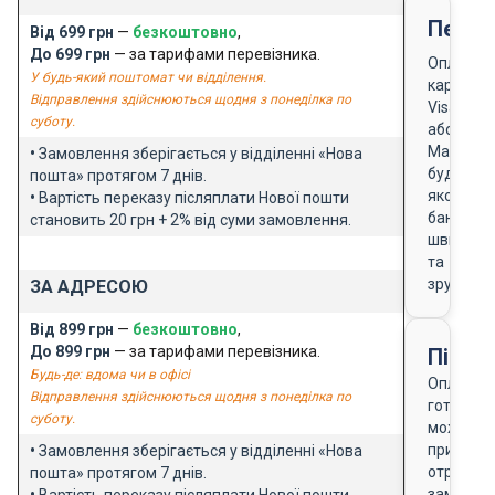
Перед
Від 699 грн
—
безкоштовно
,
До 699 грн
— за тарифами перевізника.
Оплата
У будь-який поштомат чи відділення.
карткою
Відправлення здійснюються щодня з понеділка по
Visa
суботу.
або
Masterca
•
Замовлення зберігається у відділенні «Нова
будь-
пошта» протягом 7 днів.
якого
•
Вартість переказу післяплати Нової пошти
банку
становить 20 грн + 2% від суми замовлення.
швидко
та
зручно
ЗА АДРЕСОЮ
Від 899 грн
—
безкоштовно
,
До 899 грн
— за тарифами перевізника.
Після
Будь-де: вдома чи в офісі
Оплата
Відправлення здійснюються щодня з понеділка по
готівкою
суботу.
можлива
при
•
Замовлення зберігається у відділенні «Нова
отриманн
пошта» протягом 7 днів.
замовле
•
Вартість переказу післяплати Нової пошти