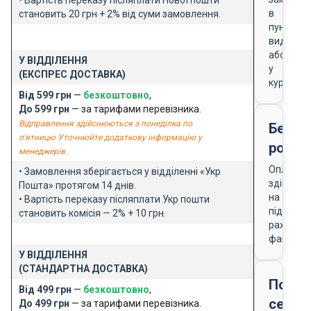
в
становить 20 грн + 2% від суми замовлення.
пункті
видачі
або
У ВІДДІЛЕННЯ
у
(ЕКСПРЕС ДОСТАВКА)
кур'єра
Від 599 грн
—
безкоштовно
,
До 599 грн
— за тарифами перевізника.
Відправлення здійснюються з понеділка по
Безго
п'ятницю Уточнюйте додаткову інформацію у
розра
менеджерів.
Оплата
• Замовлення зберігається у відділенні «Укр
здійснює
Пошта» протягом 14 днів.
на
• Вартість переказу післяплати Укр пошти
підставі
становить комісія — 2% + 10 грн.
рахунку-
фактури
У ВІДДІЛЕННЯ
(СТАНДАРТНА ДОСТАВКА)
Подар
Від 499 грн
—
безкоштовно
,
серти
До 499 грн
— за тарифами перевізника.