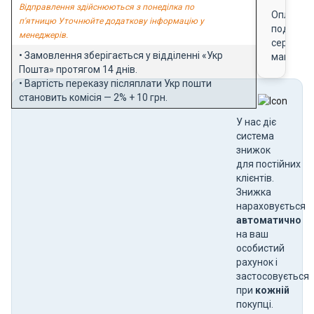
Відправлення здійснюються з понеділка по
Оплата
п'ятницю Уточнюйте додаткову інформацію у
подарун
менеджерів.
сертифік
• Замовлення зберігається у відділенні «Укр
магазин
Пошта» протягом 14 днів.
• Вартість переказу післяплати Укр пошти
становить комісія — 2% + 10 грн.
У нас діє
система
знижок
для постійних
клієнтів.
Знижка
нараховується
автоматично
на ваш
особистий
рахунок і
застосовується
при
кожній
покупці.