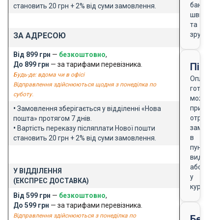
банку
становить 20 грн + 2% від суми замовлення.
швидко
та
зручно
ЗА АДРЕСОЮ
Від 899 грн
—
безкоштовно
,
До 899 грн
— за тарифами перевізника.
Після
Будь-де: вдома чи в офісі
Оплата
Відправлення здійснюються щодня з понеділка по
готівкою
суботу.
можлива
при
•
Замовлення зберігається у відділенні «Нова
отриманн
пошта» протягом 7 днів.
замовле
•
Вартість переказу післяплати Нової пошти
в
становить 20 грн + 2% від суми замовлення.
пункті
видачі
або
У ВІДДІЛЕННЯ
у
(ЕКСПРЕС ДОСТАВКА)
кур'єра
Від 599 грн
—
безкоштовно
,
До 599 грн
— за тарифами перевізника.
Відправлення здійснюються з понеділка по
Безго