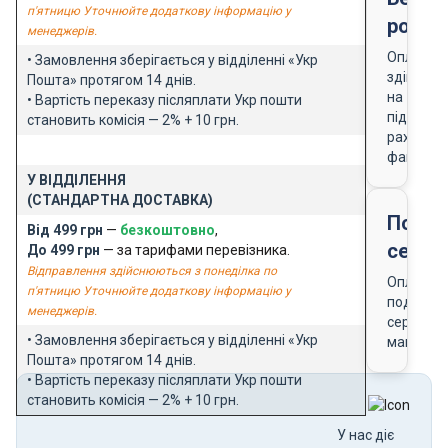
п'ятницю Уточнюйте додаткову інформацію у
розра
менеджерів.
Оплата
• Замовлення зберігається у відділенні «Укр
здійснює
Пошта» протягом 14 днів.
на
• Вартість переказу післяплати Укр пошти
підставі
становить комісія — 2% + 10 грн.
рахунку-
фактури
У ВІДДІЛЕННЯ
(СТАНДАРТНА ДОСТАВКА)
Подар
Від 499 грн
—
безкоштовно
,
серти
До 499 грн
— за тарифами перевізника.
Відправлення здійснюються з понеділка по
Оплата
п'ятницю Уточнюйте додаткову інформацію у
подарун
менеджерів.
сертифік
• Замовлення зберігається у відділенні «Укр
магазин
Пошта» протягом 14 днів.
• Вартість переказу післяплати Укр пошти
становить комісія — 2% + 10 грн.
У нас діє