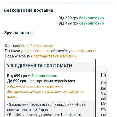
Безкоштовна доставка
Від 699 грн
безкоштовно
Від 499 грн
безкоштовно
Зручна оплата
Карткою
Visa або Mastercard
Готівкою
у віділенні пошти
або кур'єру
при отриманні
Подарунковими
сертифікатами магазину
У ВІДДІЛЕННЯ ТА ПОШТОМАТИ
Перед
Від 699 грн
—
безкоштовно
,
До 699 грн
— за тарифами перевізника.
Оплата
У будь-який поштомат чи відділення.
карткою
Відправлення здійснюються щодня з понеділка по
Visa
суботу.
або
Masterca
•
Замовлення зберігається у відділенні «Нова
будь-
пошта» протягом 7 днів.
якого
•
Вартість переказу післяплати Нової пошти