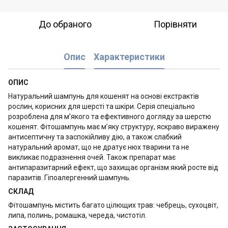
До обраного
Порівняти
Опис
Характеристики
ОПИС
Натуральний шампунь для кошенят на основі екстрактів
рослин, корисних для шерсті та шкіри. Серія спеціально
розроблена для м’якого та ефективного догляду за шерстю
кошенят. Фітошампунь має м’яку структуру, яскраво виражену
антисептичну та заспокійливу дію, а також слабкий
натуральний аромат, що не дратує нюх тварини та не
викликає подразнення очей. Також препарат має
антипаразитарний ефект, що захищає організм який росте від
паразитів. Гіпоалергенний шампунь.
СКЛАД
Фітошампунь містить багато цілющих трав: чебрець, сухоцвіт,
липа, полинь, ромашка, череда, чистотіл.