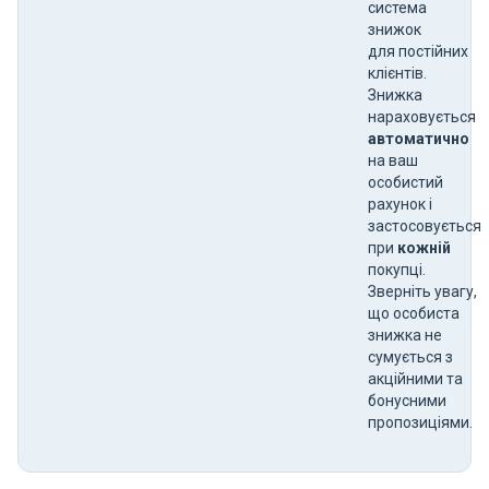
система
знижок
для постійних
клієнтів.
Знижка
нараховується
автоматично
на ваш
особистий
рахунок і
застосовується
при
кожній
покупці.
Зверніть увагу,
що особиста
знижка не
сумується з
акційними та
бонусними
пропозиціями.