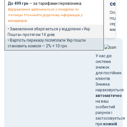
серти
До 499 грн
— за тарифами перевізника.
Відправлення здійснюються з понеділка по
Оплата
п'ятницю Уточнюйте додаткову інформацію у
подарун
менеджерів.
сертифік
• Замовлення зберігається у відділенні «Укр
магазин
Пошта» протягом 14 днів.
• Вартість переказу післяплати Укр пошти
становить комісія — 2% + 10 грн.
У нас діє
система
знижок
для постійних
клієнтів.
Знижка
нараховується
автоматично
на ваш
особистий
рахунок і
застосовується
при
кожній