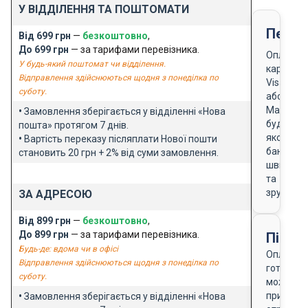
У ВІДДІЛЕННЯ ТА ПОШТОМАТИ
Перед
Від 699 грн
—
безкоштовно
,
До 699 грн
— за тарифами перевізника.
Оплата
У будь-який поштомат чи відділення.
карткою
Відправлення здійснюються щодня з понеділка по
Visa
суботу.
або
Masterca
•
Замовлення зберігається у відділенні «Нова
будь-
пошта» протягом 7 днів.
якого
•
Вартість переказу післяплати Нової пошти
банку
становить 20 грн + 2% від суми замовлення.
швидко
та
зручно
ЗА АДРЕСОЮ
Від 899 грн
—
безкоштовно
,
До 899 грн
— за тарифами перевізника.
Після
Будь-де: вдома чи в офісі
Оплата
Відправлення здійснюються щодня з понеділка по
готівкою
суботу.
можлива
при
•
Замовлення зберігається у відділенні «Нова