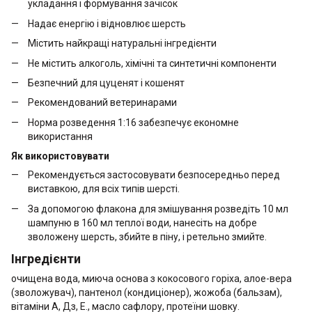
укладання і формування зачісок
Надає енергію і відновлює шерсть
Містить найкращі натуральні інгредієнти
Не містить алкоголь, хімічні та синтетичні компоненти
Безпечний для цуценят і кошенят
Рекомендований ветеринарами
Норма розведення 1:16 забезпечує економне
використання
Як використовувати
Рекомендується застосовувати безпосередньо перед
виставкою, для всіх типів шерсті.
За допомогою флакона для змішування розведіть 10 мл
шампуню в 160 мл теплої води, нанесіть на добре
зволожену шерсть, збийте в піну, і ретельно змийте.
Інгредієнти
очищена вода, миюча основа з кокосового горіха, алое-вера
(зволожувач), пантенол (кондиціонер), жожоба (бальзам),
вітаміни А, Дз, Е., масло сафлору, протеїни шовку.