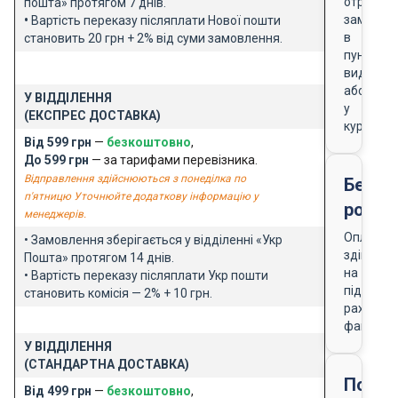
отриманн
пошта» протягом 7 днів.
замовле
•
Вартість переказу післяплати Нової пошти
в
становить 20 грн + 2% від суми замовлення.
пункті
видачі
або
У ВІДДІЛЕННЯ
у
(ЕКСПРЕС ДОСТАВКА)
кур'єра
Від 599 грн
—
безкоштовно
,
До 599 грн
— за тарифами перевізника.
Відправлення здійснюються з понеділка по
Безго
п'ятницю Уточнюйте додаткову інформацію у
розра
менеджерів.
Оплата
• Замовлення зберігається у відділенні «Укр
здійснює
Пошта» протягом 14 днів.
на
• Вартість переказу післяплати Укр пошти
підставі
становить комісія — 2% + 10 грн.
рахунку-
фактури
У ВІДДІЛЕННЯ
(СТАНДАРТНА ДОСТАВКА)
Подар
Від 499 грн
—
безкоштовно
,