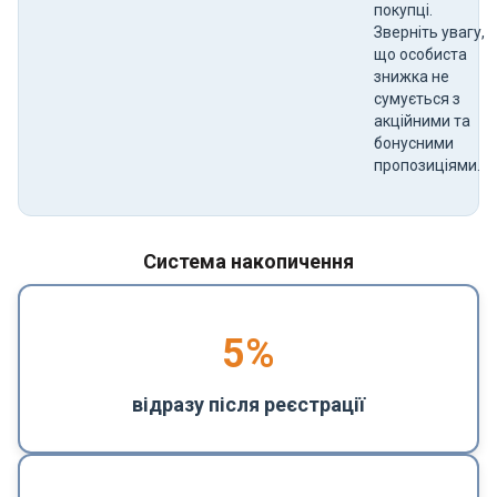
покупці.
Зверніть увагу,
що особиста
знижка не
сумується з
акційними та
бонусними
пропозиціями.
Система накопичення
5
%
відразу після реєстрації