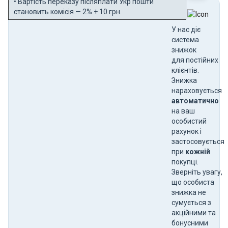
• Вартість переказу післяплати Укр пошти
становить комісія — 2% + 10 грн.
У нас діє
система
знижок
для постійних
клієнтів.
Знижка
нараховується
автоматично
на ваш
особистий
рахунок і
застосовується
при
кожній
покупці.
Зверніть увагу,
що особиста
знижка не
сумується з
акційними та
бонусними