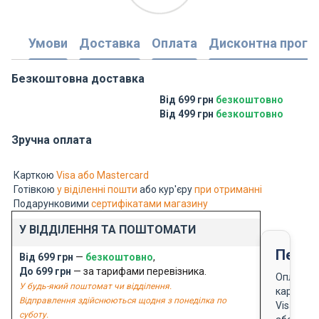
Умови
Доставка
Оплата
Дисконтна прогр
Безкоштовна доставка
Від 699 грн
безкоштовно
Від 499 грн
безкоштовно
Зручна оплата
Карткою
Visa або Mastercard
Готівкою
у віділенні пошти
або кур'єру
при отриманні
Подарунковими
сертифікатами магазину
У ВІДДІЛЕННЯ ТА ПОШТОМАТИ
Перед
Від 699 грн
—
безкоштовно
,
До 699 грн
— за тарифами перевізника.
Оплата
У будь-який поштомат чи відділення.
карткою
Відправлення здійснюються щодня з понеділка по
Visa
суботу.