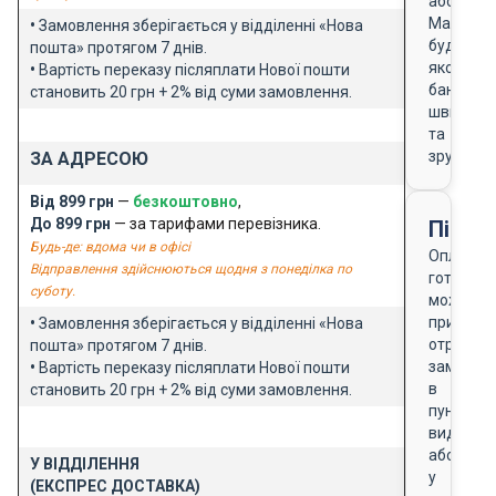
або
Masterca
•
Замовлення зберігається у відділенні «Нова
будь-
пошта» протягом 7 днів.
якого
•
Вартість переказу післяплати Нової пошти
банку
становить 20 грн + 2% від суми замовлення.
швидко
та
зручно
ЗА АДРЕСОЮ
Від 899 грн
—
безкоштовно
,
До 899 грн
— за тарифами перевізника.
Після
Будь-де: вдома чи в офісі
Оплата
Відправлення здійснюються щодня з понеділка по
готівкою
суботу.
можлива
при
•
Замовлення зберігається у відділенні «Нова
отриманн
пошта» протягом 7 днів.
замовле
•
Вартість переказу післяплати Нової пошти
в
становить 20 грн + 2% від суми замовлення.
пункті
видачі
або
У ВІДДІЛЕННЯ
у
(ЕКСПРЕС ДОСТАВКА)