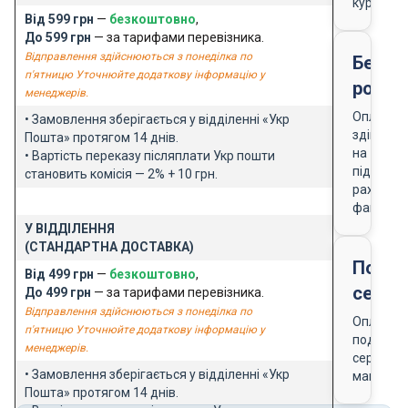
кур'єра
Від 599 грн
—
безкоштовно
,
До 599 грн
— за тарифами перевізника.
Відправлення здійснюються з понеділка по
Безго
п'ятницю Уточнюйте додаткову інформацію у
розра
менеджерів.
Оплата
• Замовлення зберігається у відділенні «Укр
здійснює
Пошта» протягом 14 днів.
на
• Вартість переказу післяплати Укр пошти
підставі
становить комісія — 2% + 10 грн.
рахунку-
фактури
У ВІДДІЛЕННЯ
(СТАНДАРТНА ДОСТАВКА)
Подар
Від 499 грн
—
безкоштовно
,
серти
До 499 грн
— за тарифами перевізника.
Відправлення здійснюються з понеділка по
Оплата
п'ятницю Уточнюйте додаткову інформацію у
подарун
менеджерів.
сертифік
• Замовлення зберігається у відділенні «Укр
магазин
Пошта» протягом 14 днів.