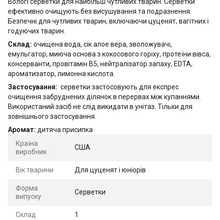
Вологі серветки для найбільш чутливих тварин. Серветки
ефективно очищують без висушування та подразнення.
Безпечні для чутливих тварин, включаючи цуценят, вагітних і
годуючих тварин.
Склад:
очищена вода, сік алое вера, зволожувачі,
емульгатор, миюча основа з кокосового горіху, протеїни вівса,
консерванти, провітамін В5, нейтралізатор запаху, EDTA,
ароматизатор, лимонна кислота.
Застосування:
cерветки застосовують для експрес
очищення забруднених ділянок в перервах між купаннями.
Використаний засіб не слід викидати в унітаз. Тільки для
зовнішнього застосування.
Аромат:
дитяча присипка
Країна
США
виробник
Вік тварини
Для цуценят і юніорів
Форма
Серветки
випуску
Склад
1