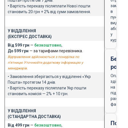
отриманн
пошта» протягом 7 днів.
замовле
•
Вартість переказу післяплати Нової пошти
в
становить 20 грн + 2% від суми замовлення.
пункті
видачі
або
У ВІДДІЛЕННЯ
у
(ЕКСПРЕС ДОСТАВКА)
кур'єра
Від 599 грн
—
безкоштовно
,
До 599 грн
— за тарифами перевізника.
Відправлення здійснюються з понеділка по
Безго
п'ятницю Уточнюйте додаткову інформацію у
розра
менеджерів.
Оплата
• Замовлення зберігається у відділенні «Укр
здійснює
Пошта» протягом 14 днів.
на
• Вартість переказу післяплати Укр пошти
підставі
становить комісія — 2% + 10 грн.
рахунку-
фактури
У ВІДДІЛЕННЯ
(СТАНДАРТНА ДОСТАВКА)
Подар
Від 499 грн
—
безкоштовно
,