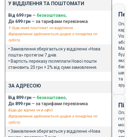
У ВІДДІЛЕННЯ ТА ПОШТОМАТИ
Перед
Від 699 грн
—
безкоштовно
,
До 699 грн
— за тарифами перевізника.
Оплата
У будь-який поштомат чи відділення.
карткою
Відправлення здійснюються щодня з понеділка по
Visa
суботу.
або
Masterca
•
Замовлення зберігається у відділенні «Нова
будь-
пошта» протягом 7 днів.
якого
•
Вартість переказу післяплати Нової пошти
банку
становить 20 грн + 2% від суми замовлення.
швидко
та
зручно
ЗА АДРЕСОЮ
Від 899 грн
—
безкоштовно
,
До 899 грн
— за тарифами перевізника.
Після
Будь-де: вдома чи в офісі
Оплата
Відправлення здійснюються щодня з понеділка по
готівкою
суботу.
можлива
при
•
Замовлення зберігається у відділенні «Нова