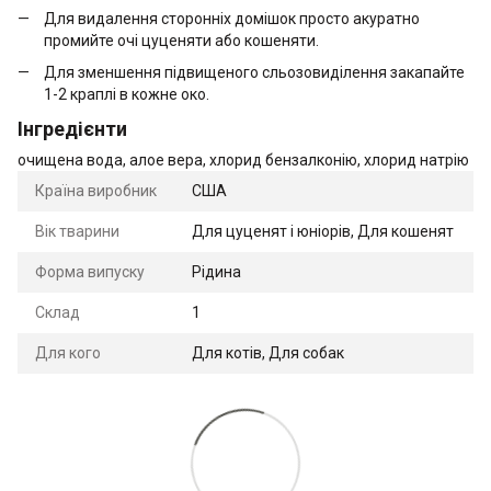
Для видалення сторонніх домішок просто акуратно
промийте очі цуценяти або кошеняти.
Для зменшення підвищеного сльозовиділення закапайте
1-2 краплі в кожне око.
Інгредієнти
очищена вода, алое вера, хлорид бензалконію, хлорид натрію
Країна виробник
США
Вік тварини
Для цуценят і юніорів, Для кошенят
Форма випуску
Рідина
Склад
1
Для кого
Для котів, Для собак