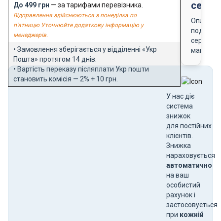
серти
До 499 грн
— за тарифами перевізника.
Відправлення здійснюються з понеділка по
Оплата
п'ятницю Уточнюйте додаткову інформацію у
подарун
менеджерів.
сертифік
• Замовлення зберігається у відділенні «Укр
магазин
Пошта» протягом 14 днів.
• Вартість переказу післяплати Укр пошти
становить комісія — 2% + 10 грн.
У нас діє
система
знижок
для постійних
клієнтів.
Знижка
нараховується
автоматично
на ваш
особистий
рахунок і
застосовується
при
кожній