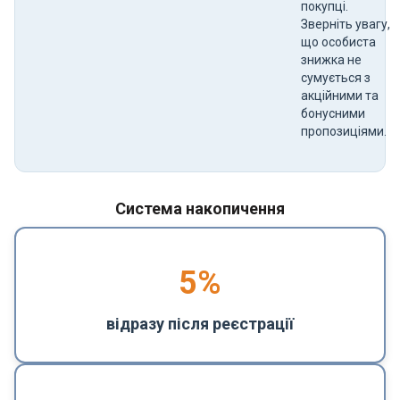
покупці.
Зверніть увагу,
що особиста
знижка не
сумується з
акційними та
бонусними
пропозиціями.
Система накопичення
5
%
відразу після реєстрації