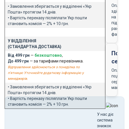
Оплата
• Замовлення зберігається у відділенні «Укр
здійснює
Пошта» протягом 14 днів.
на
• Вартість переказу післяплати Укр пошти
підставі
становить комісія — 2% + 10 грн.
рахунку-
фактури
У ВІДДІЛЕННЯ
(СТАНДАРТНА ДОСТАВКА)
Подар
Від 499 грн
—
безкоштовно
,
серти
До 499 грн
— за тарифами перевізника.
Відправлення здійснюються з понеділка по
Оплата
п'ятницю Уточнюйте додаткову інформацію у
подарун
менеджерів.
сертифік
• Замовлення зберігається у відділенні «Укр
магазин
Пошта» протягом 14 днів.
• Вартість переказу післяплати Укр пошти
становить комісія — 2% + 10 грн.
У нас діє
система
знижок