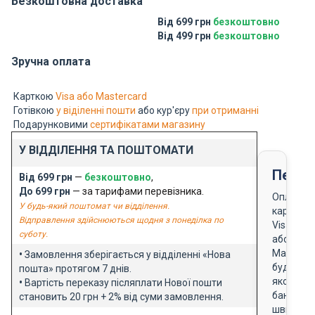
Безкоштовна доставка
Від 699 грн
безкоштовно
Від 499 грн
безкоштовно
Зручна оплата
Карткою
Visa або Mastercard
Готівкою
у віділенні пошти
або кур'єру
при отриманні
Подарунковими
сертифікатами магазину
У ВІДДІЛЕННЯ ТА ПОШТОМАТИ
Перед
Від 699 грн
—
безкоштовно
,
До 699 грн
— за тарифами перевізника.
Оплата
У будь-який поштомат чи відділення.
карткою
Відправлення здійснюються щодня з понеділка по
Visa
суботу.
або
Masterca
•
Замовлення зберігається у відділенні «Нова
будь-
пошта» протягом 7 днів.
якого
•
Вартість переказу післяплати Нової пошти
банку
становить 20 грн + 2% від суми замовлення.
швидко