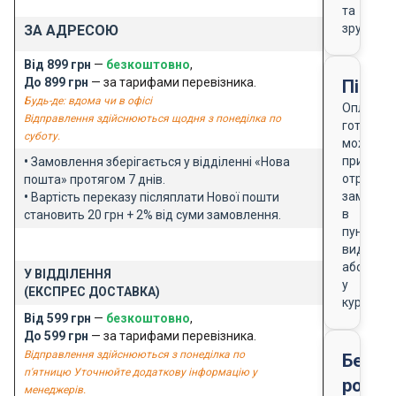
та
зручно
ЗА АДРЕСОЮ
Від 899 грн
—
безкоштовно
,
До 899 грн
— за тарифами перевізника.
Після
Будь-де: вдома чи в офісі
Оплата
Відправлення здійснюються щодня з понеділка по
готівкою
суботу.
можлива
при
•
Замовлення зберігається у відділенні «Нова
отриманн
пошта» протягом 7 днів.
замовле
•
Вартість переказу післяплати Нової пошти
в
становить 20 грн + 2% від суми замовлення.
пункті
видачі
або
У ВІДДІЛЕННЯ
у
(ЕКСПРЕС ДОСТАВКА)
кур'єра
Від 599 грн
—
безкоштовно
,
До 599 грн
— за тарифами перевізника.
Відправлення здійснюються з понеділка по
Безго
п'ятницю Уточнюйте додаткову інформацію у
розра
менеджерів.