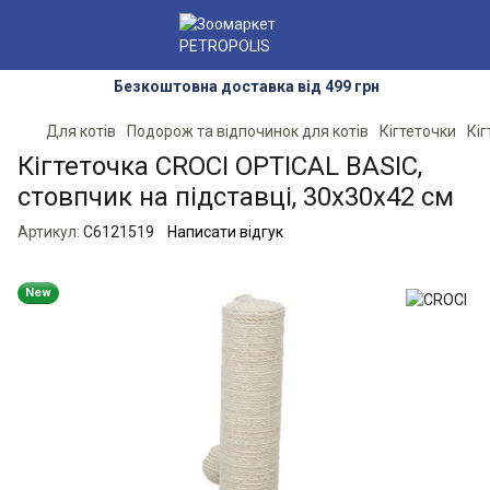
Безкоштовна доставка від 499 грн
Для котів
Подорож та відпочинок для котів
Кігтеточки
Кі
Кігтеточка CROCI OPTICAL BASIC,
стовпчик на підставці, 30х30х42 см
Артикул:
C6121519
Написати відгук
New