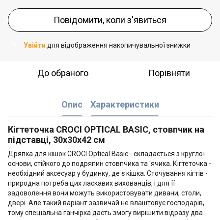
Повідомити, коли з'явиться
Увійти
для відображення накопичувальної знижки
%
До обраного
Порівняти
Опис
Характеристики
Кігтеточка CROCI OPTICAL BASIC, стовпчик на
підставці, 30х30х42 см
Дряпка для кішок CROCI Optical Basic - складається з круглої
основи, стійкого до подряпин стовпчика та 'ячика. Кігтеточка -
необхідний аксесуар у будинку, де є кішка. Сточування кігтів -
природна потреба цих ласкавих вихованців, і для її
задоволення вони можуть використовувати дивани, столи,
двері. Але такий варіант зазвичай не влаштовує господарів,
тому спеціальна ганчірка дасть змогу вирішити відразу два