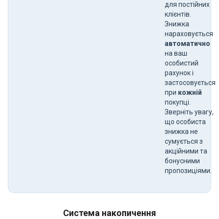
для постійних
клієнтів.
Знижка
нараховується
автоматично
на ваш
особистий
рахунок і
застосовується
при
кожній
покупці.
Зверніть увагу,
що особиста
знижка не
сумується з
акційними та
бонусними
пропозиціями.
Система накопичення