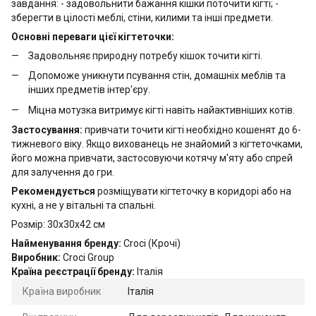
завдання: - задовольнити бажання кішки поточити кігті; -
зберегти в цілості меблі, стіни, килими та інші предмети.
Основні переваги цієї кігтеточки:
Задовольняє природну потребу кішок точити кігті.
Допоможе уникнути псування стін, домашніх меблів та
інших предметів інтер'єру.
Міцна мотузка витримує кігті навіть найактивніших котів.
Застосування:
привчати точити кігті необхідно кошенят до 6-
тижневого віку. Якщо вихованець не знайомий з кігтеточками,
його можна привчати, застосовуючи котячу м'яту або спрей
для залучення до гри.
Рекомендується
розміщувати кігтеточку в коридорі або на
кухні, а не у вітальні та спальні.
Розмір: 30х30х42 см
Найменування бренду:
Croci (Крочі)
Виробник:
Croci Group
Країна реєстрації бренду:
Італія
Країна виробник
Італія