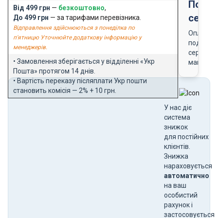
Подар
Від 499 грн
—
безкоштовно
,
серти
До 499 грн
— за тарифами перевізника.
Відправлення здійснюються з понеділка по
Оплата
п'ятницю Уточнюйте додаткову інформацію у
подарун
менеджерів.
сертифік
• Замовлення зберігається у відділенні «Укр
магазин
Пошта» протягом 14 днів.
• Вартість переказу післяплати Укр пошти
становить комісія — 2% + 10 грн.
У нас діє
система
знижок
для постійних
клієнтів.
Знижка
нараховується
автоматично
на ваш
особистий
рахунок і
застосовується