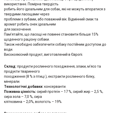
використанні. Помірна твердість
робить його ідеальним для собак, які не можуть впоратися з
твердими ласощами через
проблеми з зубами, або поважний вік. Відмінний смак та
аромат робить снек ідеальним
для заохочення.
Пам’ятайте, що ласощі не повинні становити більше 15%
щоденного раціону собаки.
Також необхідно забезпечити собаку постійним доступом до
води.
Високоякісний продукт, виготовлений в Європі.
Склад:
продукти рослинного походження, злаки, м'ясо та
продукти тваринного
походження (8 % з птиці ), екстракти рослинного білку,
мінерали.
Технологічні добавки:
консерванти.
Поживна цінність:
сирий протеїн – 17 %, сирий жир – 2,5 %,
сира зола – 7,0 %, сира
клітковина – 2,0%, вологість – 19%.