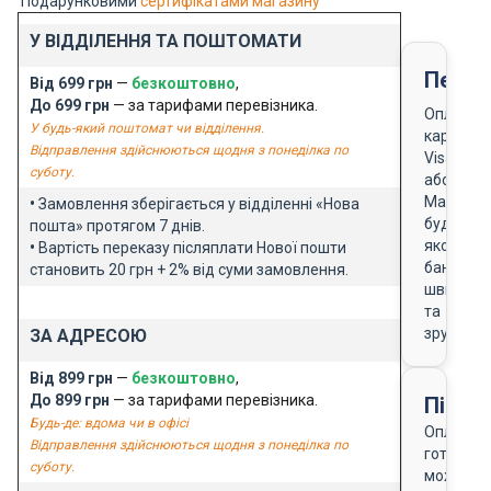
Подарунковими
сертифікатами магазину
У ВІДДІЛЕННЯ ТА ПОШТОМАТИ
Перед
Від 699 грн
—
безкоштовно
,
До 699 грн
— за тарифами перевізника.
Оплата
У будь-який поштомат чи відділення.
карткою
Відправлення здійснюються щодня з понеділка по
Visa
суботу.
або
Masterca
•
Замовлення зберігається у відділенні «Нова
будь-
пошта» протягом 7 днів.
якого
•
Вартість переказу післяплати Нової пошти
банку
становить 20 грн + 2% від суми замовлення.
швидко
та
зручно
ЗА АДРЕСОЮ
Від 899 грн
—
безкоштовно
,
До 899 грн
— за тарифами перевізника.
Після
Будь-де: вдома чи в офісі
Оплата
Відправлення здійснюються щодня з понеділка по
готівкою
суботу.
можлива