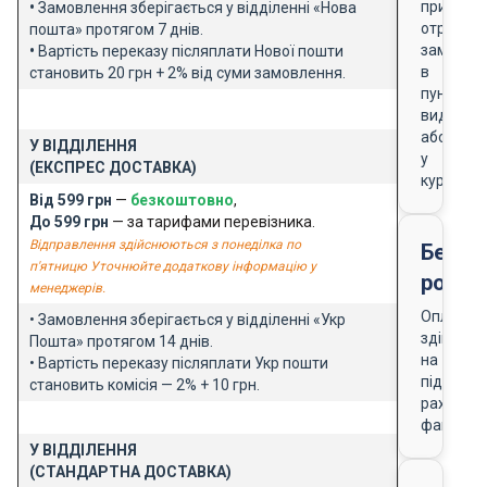
при
•
Замовлення зберігається у відділенні «Нова
отриманн
пошта» протягом 7 днів.
замовле
•
Вартість переказу післяплати Нової пошти
в
становить 20 грн + 2% від суми замовлення.
пункті
видачі
або
У ВІДДІЛЕННЯ
у
(ЕКСПРЕС ДОСТАВКА)
кур'єра
Від 599 грн
—
безкоштовно
,
До 599 грн
— за тарифами перевізника.
Відправлення здійснюються з понеділка по
Безго
п'ятницю Уточнюйте додаткову інформацію у
розра
менеджерів.
Оплата
• Замовлення зберігається у відділенні «Укр
здійснює
Пошта» протягом 14 днів.
на
• Вартість переказу післяплати Укр пошти
підставі
становить комісія — 2% + 10 грн.
рахунку-
фактури
У ВІДДІЛЕННЯ
(СТАНДАРТНА ДОСТАВКА)