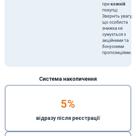
при
кожній
покупці.
Зверніть увагу,
що особиста
знижка не
сумується з
акційними та
бонусними
пропозиціями.
Система накопичення
5
%
відразу після реєстрації