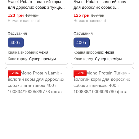
Sweet Potato - вологий корм
Sweet Potato - вологий корм
для дорослих собак з тунцем
для дорослих собак з
та бататом 400 г
індичкою та бататом 400 г
123 грн
125 грн
164 грн
167 грн
Немає в наявності
Немає в наявності
Фасування
Фасування
400 г
400 г
Країна виробник
Чехія
Країна виробник
Чехія
Клас корму
Супер-преміум
Клас корму
Супер-преміум
−25%
−25%