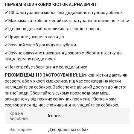
ПЕРЕВАГИ ШИНКОВИХ КІСТОК ALPHA SPIRIT:
✔100% натуральна кістка, без додавання штучних добавок;
✔Максимально збережений смак натуральної шинкової кістки
✔Ідеально для собак великих та середніх порід
✔Природне джерело кальцію
✔Зручний спосіб догляду за зубами
✔Зручне вакуумне пакування дозволяє зберігати кістку до
кінця терміну придатності
✔Не потребує зберігання у холодильнику
РЕКОМЕНДАЦІЇ ІЗ ЗАСТОСУВАННЯ:
Шинкові кістки дають як
розвагу, або у якості смаколика, під час споживання кістки
наглядайте за собакою. Забезпечте вільний доступ до чистої
питної води. Зберігайте у сухому прохолодному місці,
захищеному від прямих сонячних променів. Кістка може
сколюватися під час споживання наглядайте за собакою.
Країна
Іспанія
виробник
Вік тварини
Для дорослих собак