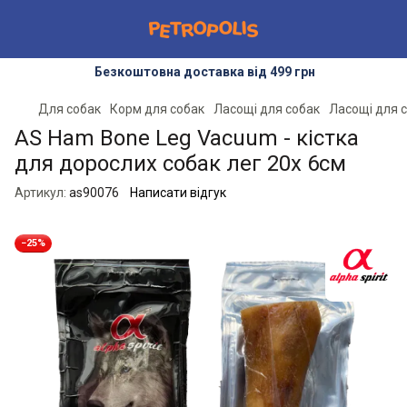
Безкоштовна доставка від 499 грн
Для собак
Корм для собак
Ласощі для собак
Ласощі для с
AS Ham Bone Leg Vacuum - кістка
для дорослих собак лег 20х 6см
Артикул:
as90076
Написати відгук
−25%