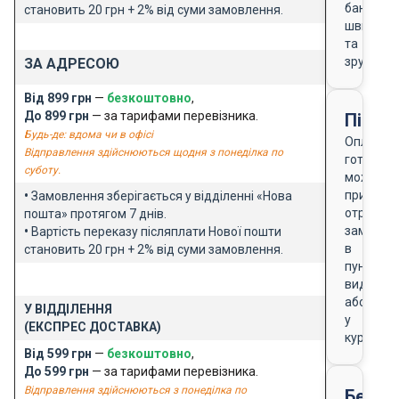
банку
становить 20 грн + 2% від суми замовлення.
швидко
та
зручно
ЗА АДРЕСОЮ
Від 899 грн
—
безкоштовно
,
До 899 грн
— за тарифами перевізника.
Після
Будь-де: вдома чи в офісі
Оплата
Відправлення здійснюються щодня з понеділка по
готівкою
суботу.
можлива
при
•
Замовлення зберігається у відділенні «Нова
отриманн
пошта» протягом 7 днів.
замовле
•
Вартість переказу післяплати Нової пошти
в
становить 20 грн + 2% від суми замовлення.
пункті
видачі
або
У ВІДДІЛЕННЯ
у
(ЕКСПРЕС ДОСТАВКА)
кур'єра
Від 599 грн
—
безкоштовно
,
До 599 грн
— за тарифами перевізника.
Відправлення здійснюються з понеділка по
Безго