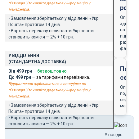
п'ятницю Уточнюйте додаткову інформацію у
розра
менеджерів.
Оплата
• Замовлення зберігається у відділенні «Укр
здійснює
Пошта» протягом 14 днів.
на
• Вартість переказу післяплати Укр пошти
підставі
становить комісія — 2% + 10 грн.
рахунку-
фактури
У ВІДДІЛЕННЯ
(СТАНДАРТНА ДОСТАВКА)
Подар
Від 499 грн
—
безкоштовно
,
серти
До 499 грн
— за тарифами перевізника.
Відправлення здійснюються з понеділка по
Оплата
п'ятницю Уточнюйте додаткову інформацію у
подарун
менеджерів.
сертифік
• Замовлення зберігається у відділенні «Укр
магазин
Пошта» протягом 14 днів.
• Вартість переказу післяплати Укр пошти
становить комісія — 2% + 10 грн.
У нас діє