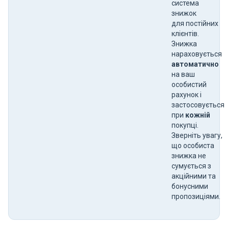
система
знижок
для постійних
клієнтів.
Знижка
нараховується
автоматично
на ваш
особистий
рахунок і
застосовується
при
кожній
покупці.
Зверніть увагу,
що особиста
знижка не
сумується з
акційними та
бонусними
пропозиціями.