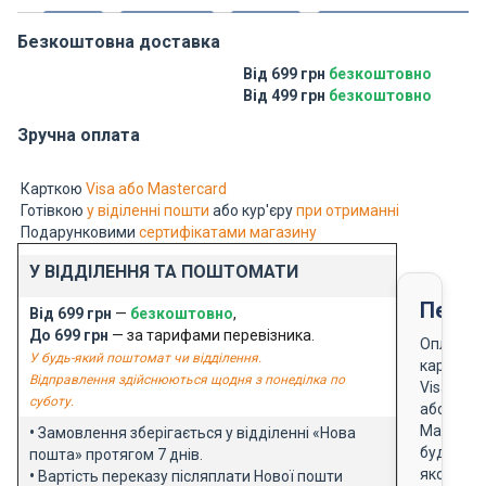
Безкоштовна доставка
Від 699 грн
безкоштовно
Від 499 грн
безкоштовно
Зручна оплата
Карткою
Visa або Mastercard
Готівкою
у віділенні пошти
або кур'єру
при отриманні
Подарунковими
сертифікатами магазину
У ВІДДІЛЕННЯ ТА ПОШТОМАТИ
Перед
Від 699 грн
—
безкоштовно
,
До 699 грн
— за тарифами перевізника.
Оплата
У будь-який поштомат чи відділення.
карткою
Відправлення здійснюються щодня з понеділка по
Visa
суботу.
або
Masterca
•
Замовлення зберігається у відділенні «Нова
будь-
пошта» протягом 7 днів.
якого
•
Вартість переказу післяплати Нової пошти