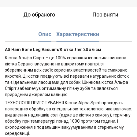
До обраного
Порівняти
Опис
Характеристики
AS Ham Bone Leg Vacuum/Кістка Лег 20 х 6 см
Кістка Альфа Спіріт – це 100% справжня іспанська шинкова
кістка Серано, висушена на відкритому повітрі, зі
збереженням всіх своїх корисних властивостей та смакових
якостей. Ці кістки поєднують всі переваги натуральних кісток
та є ідеальними ласощами для собак. Шинкова кістка Альфа
Спіріт забезпечує оптимальну гігієну зубів та являється
природним джерелом кальцію.
ТЕХНОЛОГІЯ ПРИГОТУВАННЯ Кістки Alpha Spirit проходять
попередню обробку за спеціальною технологією, яка включає:
видалення надлишків солі (адже це кістки з хамону), термічну
обробку при температурі понад 100С протягом години, і
охолодження з подальшим вакуумуванням в стерильному
середовищі.