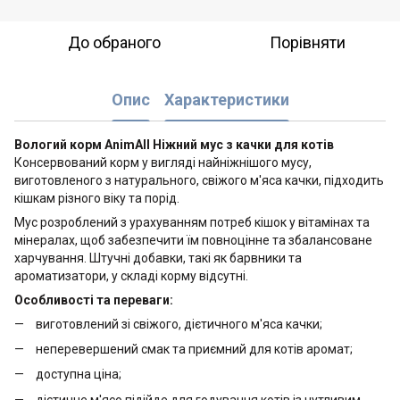
До обраного
Порівняти
Опис
Характеристики
Вологий корм AnimAll Ніжний мус з качки для котів
Консервований корм у вигляді найніжнішого мусу,
виготовленого з натурального, свіжого м'яса качки, підходить
кішкам різного віку та порід.
Мус розроблений з урахуванням потреб кішок у вітамінах та
мінералах, щоб забезпечити їм повноцінне та збалансоване
харчування. Штучні добавки, такі як барвники та
ароматизатори, у складі корму відсутні.
Особливості та переваги:
виготовлений зі свіжого, дієтичного м'яса качки;
неперевершений смак та приємний для котів аромат;
доступна ціна;
дієтичне м'ясо підійде для годування котів із чутливим