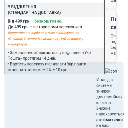
фактури
У ВІДДІЛЕННЯ
(СТАНДАРТНА ДОСТАВКА)
Подар
Від 499 грн
—
безкоштовно
,
серти
До 499 грн
— за тарифами перевізника.
Відправлення здійснюються з понеділка по
Оплата
п'ятницю Уточнюйте додаткову інформацію у
подарун
менеджерів.
сертифік
• Замовлення зберігається у відділенні «Укр
магазин
Пошта» протягом 14 днів.
• Вартість переказу післяплати Укр пошти
становить комісія — 2% + 10 грн.
У нас діє
система
знижок
для постійних
клієнтів.
Знижка
нараховується
автоматично
на ваш