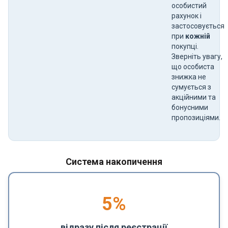
особистий
рахунок і
застосовується
при
кожній
покупці.
Зверніть увагу,
що особиста
знижка не
сумується з
акційними та
бонусними
пропозиціями.
Система накопичення
5
%
відразу після реєстрації