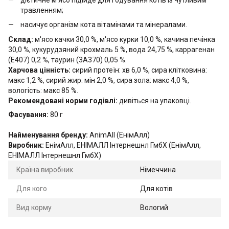
травленням;
насичує організм кота вітамінами та мінералами.
Склад:
м'ясо качки 30,0 %, м'ясо курки 10,0 %, качина печінка
30,0 %, кукурудзяний крохмаль 5 %, вода 24,75 %, каррагенан
(Е407) 0,2 %, таурин (3А370) 0,05 %.
Харчова цінність:
сирий протеїн: хв 6,0 %, сира клітковина:
макс 1,2 %, сирий жир: мін 2,0 %, сира зола: макс 4,0 %,
вологість: макс 85 %.
Рекомендовані норми годівлі:
дивіться на упаковці.
Фасування:
80 г
Найменування бренду:
AnimAll (ЕнімАлл)
Виробник:
ЕнімАлл, ЕНІМАЛЛ Інтернешнл ГмбХ (ЕнімАлл,
ЕНІМАЛЛ Інтернешнл ГмбХ)
Країна виробник
Німеччина
Для кого
Для котів
Вид корму
Вологий