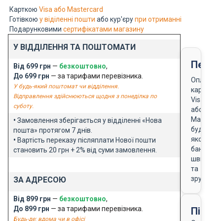
Карткою
Visa або Mastercard
Готівкою
у віділенні пошти
або кур'єру
при отриманні
Подарунковими
сертифікатами магазину
У ВІДДІЛЕННЯ ТА ПОШТОМАТИ
Перед
Від 699 грн
—
безкоштовно
,
До 699 грн
— за тарифами перевізника.
Оплата
У будь-який поштомат чи відділення.
карткою
Відправлення здійснюються щодня з понеділка по
Visa
суботу.
або
Masterca
•
Замовлення зберігається у відділенні «Нова
будь-
пошта» протягом 7 днів.
якого
•
Вартість переказу післяплати Нової пошти
банку
становить 20 грн + 2% від суми замовлення.
швидко
та
зручно
ЗА АДРЕСОЮ
Від 899 грн
—
безкоштовно
,
До 899 грн
— за тарифами перевізника.
Після
Будь-де: вдома чи в офісі