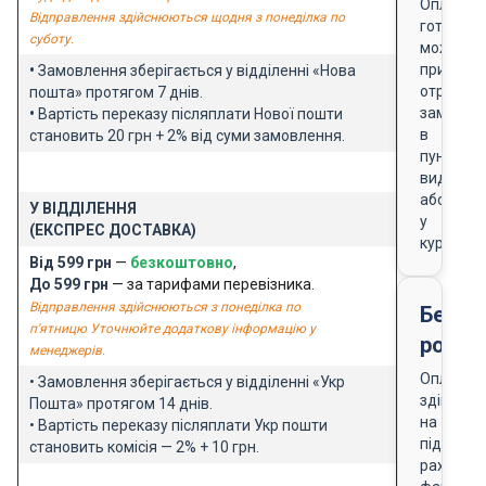
Оплата
Відправлення здійснюються щодня з понеділка по
готівкою
суботу.
можлива
при
•
Замовлення зберігається у відділенні «Нова
отриманн
пошта» протягом 7 днів.
замовле
•
Вартість переказу післяплати Нової пошти
в
становить 20 грн + 2% від суми замовлення.
пункті
видачі
або
У ВІДДІЛЕННЯ
у
(ЕКСПРЕС ДОСТАВКА)
кур'єра
Від 599 грн
—
безкоштовно
,
До 599 грн
— за тарифами перевізника.
Відправлення здійснюються з понеділка по
Безго
п'ятницю Уточнюйте додаткову інформацію у
розра
менеджерів.
Оплата
• Замовлення зберігається у відділенні «Укр
здійснює
Пошта» протягом 14 днів.
на
• Вартість переказу післяплати Укр пошти
підставі
становить комісія — 2% + 10 грн.
рахунку-