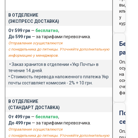
выдачи
или
В ОТДЕЛЕНИЕ
у
(ЭКСПРЕСС ДОСТАВКА)
курьера
От 599 грн
—
бесплатно
,
До 599 грн
— за тарифами перевозчика.
Безна
Отправления осуществляются
с понедельника до пятницы. Уточняйте дополнительную
расче
информацию у менеджеров.
Оплата
•
Заказ хранится в отделении «Укр Почты» в
осущест
течение 14 дней.
на
•
Стоимость перевода наложенного платежа Укр
основан
почты составляет комиссия - 2% + 10 грн.
счета-
фактуры
В ОТДЕЛЕНИЕ
(СТАНДАРТ ДОСТАВКА)
Подар
От 499 грн
—
бесплатно
,
серти
До 499 грн
— за тарифами перевозчика.
Отправления осуществляются
Оплата
с понедельника до пятницы. Уточняйте дополнительную
подароч