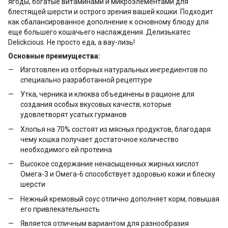
ягоды, богатые витаминами и микроэлементами для
блестящей шерсти и острого зрения вашей кошки. Подходит
как сбалансированное дополнение к основному блюду для
еще большего кошачьего наслаждения. Делизькатес
Delickcious. Не просто еда, а вау-лизь!
Основные преимущества:
Изготовлен из отборных натуральных ингредиентов по
специально разработанной рецептуре
Утка, черника и клюква объединены в рационе для
создания особых вкусовых качеств, которые
удовлетворят усатых гурманов
Хлопья на 70% состоят из мясных продуктов, благодаря
чему кошка получает достаточное количество
необходимого ей протеина
Высокое содержание ненасыщенных жирных кислот
Омега-3 и Омега-6 способствует здоровью кожи и блеску
шерсти
Нежный кремовый соус отлично дополняет корм, повышая
его привлекательность
Является отличным вариантом для разнообразия