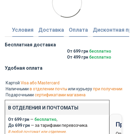
Условия
Доставка
Оплата
Дисконтная пр
Бесплатная доставка
От 699 грн
бесплатно
От 499 грн
бесплатно
Удобная оплата
Картой
Visa або Mastercard
Наличными
в отделении почты
или курьеру
при получении
Подарочными
сертификатами магазина
В ОТДЕЛЕНИЯ И ПОЧТОМАТЫ
От 699 грн
—
бесплатно
,
Предо
До 699 грн
— за тарифами перевозчика.
В любой почтомат или отделение.
Оплата