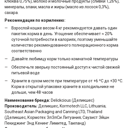
клюква 0,75%), молоко и молочные продукты (сливки 1,26%),
минералы, злаки, масла и жиры (масло из лосося 0,3%),
сахара.
Рекомендации по кормлению:
Взрослой кошке весом 4 кг рекомендуется давать один
пакетик корма в день. Угощение обеспечивает ≈ 20%
суточной потребности в калориях, поэтому уменьшайте
количество рекомендованного полнорационного корма
соответственно
Давайте любимцу корм только комнатной температуры
Обеспечьте зверьку постоянный доступ к чистой свежей
питьевой воде
Храните в сухом месте при температуре от +6 ºС до +30 ºС.
Корм в открытой упаковке храните в холодильнике не
дольше, чем 48 часов
Наименование бренда:
Delickcious (Деликшес)
Производитель:
Деликшес, Kormotech LLC, Lithuania;
Southeast Asian Packaging and Canning LTD, Thailand
(Деликшес, Кормотех ЭлЭлСи Литуания; Саузист Эйшн
Пекиджинг Энд Кенинг Лимитед, Таиланд)