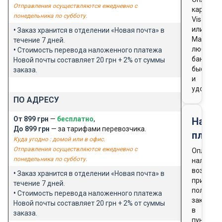
Отправления осуществляются ежедневно с
картой
понедельника по субботу.
Visa
или
•
Заказ хранится в отделении «Новая почта» в
Masterca
течение 7 дней.
любого
•
Стоимость перевода наложенного платежа
банка
Новой почты составляет 20 грн + 2% от суммы
быстро
заказа.
и
удобно
ПО АДРЕСУ
От 899 грн
—
бесплатно
,
Нало
До 899 грн
— за тарифами перевозчика.
плате
Куда угодно : домой или в офис.
Отправления осуществляются ежедневно с
Оплата
понедельника по субботу.
наличны
возможн
•
Заказ хранится в отделении «Новая почта» в
при
течение 7 дней.
получен
•
Стоимость перевода наложенного платежа
заказа
Новой почты составляет 20 грн + 2% от суммы
в
заказа.
пункте