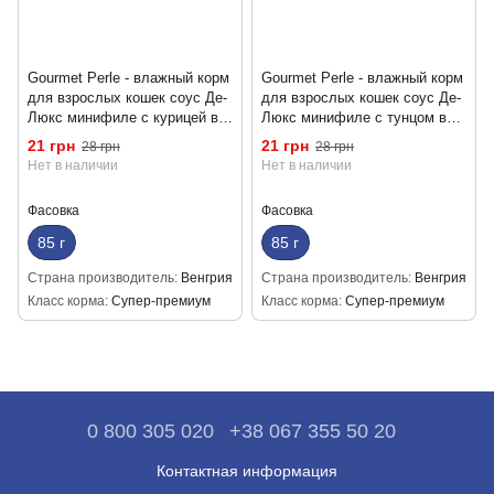
Gourmet Perle - влажный корм
Gourmet Perle - влажный корм
для взрослых кошек соус Де-
для взрослых кошек соус Де-
Люкс минифиле с курицей в
Люкс минифиле с тунцом в
соусе 85 г
соусе 85 г
21 грн
21 грн
28 грн
28 грн
Нет в наличии
Нет в наличии
Фасовка
Фасовка
85 г
85 г
Страна производитель
Венгрия
Страна производитель
Венгрия
Класс корма
Супер-премиум
Класс корма
Супер-премиум
0 800 305 020
+38 067 355 50 20
Контактная информация