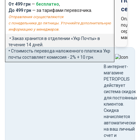
Подар
От 499 грн
—
бесплатно
,
серти
До 499 грн
— за тарифами перевозчика.
Отправления осуществляются
Оплата
с понедельника до пятницы. Уточняйте дополнительную
подароч
информацию у менеджеров.
сертифи
магазин
•
Заказ хранится в отделении «Укр Почты» в
течение 14 дней.
•
Стоимость перевода наложенного платежа Укр
почты составляет комиссия - 2% + 10 грн.
В интернет-
магазине
PETROPOLIS
действует
система скидок
для постоянных
клиентов.
Скидка
начисляется
автоматически
на ваш личный
счет и