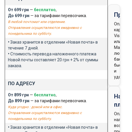
От 699 грн
—
бесплатно
,
Предо
До 699 грн
— за тарифами перевозчика.
В любой почтомат или отделение.
Оплата
Отправления осуществляются ежедневно с
картой
понедельника по субботу.
Visa
или
•
Заказ хранится в отделении «Новая почта» в
Masterca
течение 7 дней.
любого
•
Стоимость перевода наложенного платежа
банка
Новой почты составляет 20 грн + 2% от суммы
быстро
заказа.
и
удобно
ПО АДРЕСУ
От 899 грн
—
бесплатно
,
Нало
До 899 грн
— за тарифами перевозчика.
плате
Куда угодно : домой или в офис.
Отправления осуществляются ежедневно с
Оплата
понедельника по субботу.
наличны
возможн
•
Заказ хранится в отделении «Новая почта» в
при