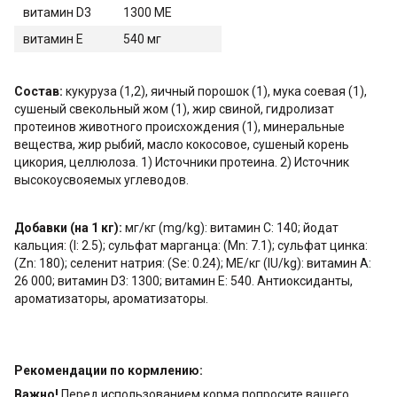
витамин D3
1300 МЕ
витамин Е
540 мг
Состав:
кукуруза (1,2), яичный порошок (1), мука соевая (1),
сушеный свекольный жом (1), жир свиной, гидролизат
протеинов животного происхождения (1), минеральные
вещества, жир рыбий, масло кокосовое, сушеный корень
цикория, целлюлоза. 1) Источники протеина. 2) Источник
высокоусвояемых углеводов.
Добавки (на 1 кг):
мг/кг (mg/kg): витамин С: 140; йодат
кальция: (I: 2.5); сульфат марганца: (Mn: 7.1); сульфат цинка:
(Zn: 180); селенит натрия: (Se: 0.24); МЕ/кг (IU/kg): витамин А:
26 000; витамин D3: 1300; витамин Е: 540. Антиоксиданты,
ароматизаторы, ароматизаторы.
Рекомендации по кормлению:
Важно!
Перед использованием корма попросите вашего