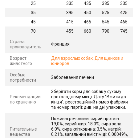
25
335
435
385
335
35
395
450
525
425
45
415
465
545
465
70
455
660
790
745
Страна
Франция
производитель
Возраст
Для взрослых собак
,
Для щенков и
животного
юниоров
Особые
Заболевания печени
потребности
Зберігати корм для собак у сухому
Рекомендации
прохолодному місці. Дату "Вжити до
по хранению
кінця", реєстраційний номер фабрики
та номер партії: див. на дні упаковки.
Поживні речовини: сирий протеїн:
19,0%, сирий жир: 18,0%, сира зола:
Питательные
6,0%, сира клітковина: 3,5%, натрій:
вещества
0,21%, загальний вміст міді: 0,00049%,