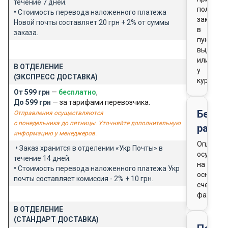
течение 7 дней.
получен
•
Стоимость перевода наложенного платежа
заказа
Новой почты составляет 20 грн + 2% от суммы
в
заказа.
пункте
выдачи
или
В ОТДЕЛЕНИЕ
у
(ЭКСПРЕСС ДОСТАВКА)
курьера
От 599 грн
—
бесплатно
,
До 599 грн
— за тарифами перевозчика.
Безна
Отправления осуществляются
с понедельника до пятницы. Уточняйте дополнительную
расче
информацию у менеджеров.
Оплата
•
Заказ хранится в отделении «Укр Почты» в
осущест
течение 14 дней.
на
•
Стоимость перевода наложенного платежа Укр
основан
почты составляет комиссия - 2% + 10 грн.
счета-
фактуры
В ОТДЕЛЕНИЕ
(СТАНДАРТ ДОСТАВКА)