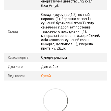
енергетична цінність: 3,92 ккал
(kcal)/г (g).
Склад: кукурудза(1,2), яєчний
порошок(1), борошно соєве(1),
сушений буряковий жом(1), жир
свинячий, гідролізат протеїнів
Склад
тваринного походження(1),
мінеральні речовини, жир риб'ячий,
олія кокосова, сушений корінь
цикорію, целюлоза. 1)Джерела
протеїну. 2)Дж
Класс корма
Супер-премиум
Для кого
Для собак
Вид корма
Сухой