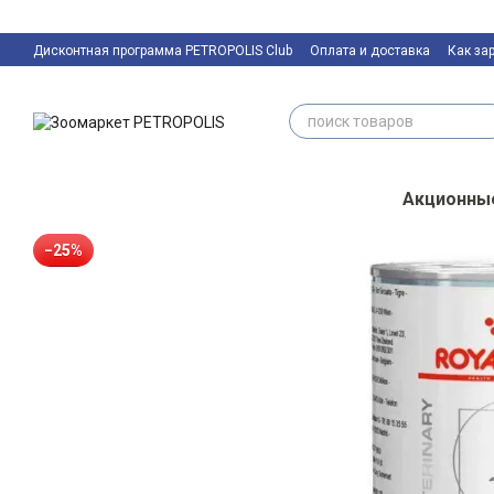
Перейти к основному контенту
Дисконтная программа PETROPOLIS Club
Оплата и доставка
Как за
Контактная информация
Акционны
−25%