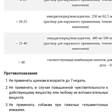
нанесения)
имидаклоприд/моксидектин, 250 мг/62,5 
> 10-25
(раствор для наружного применения, точечн
нанесения)
имидаклоприд/моксидектин, 400 мг/100 м
> 25-40
(раствор для наружного применения, точечн
нанесения)
соответствующая комбинация пипеток для
> 40
доза – 0
Противопоказания
:
Не применять щенкам в возрасте до 7 недель.
Не применять в случае повышенной чувствительности к
действующему веществу или любому из вспомогательных
веществ.
Не применять собакам при тяжелых гельминтозных
инвазиях.