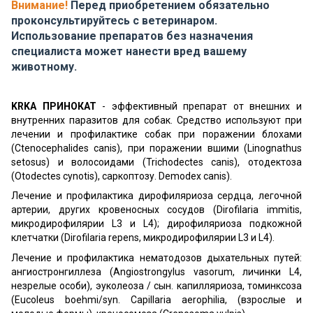
Внимание!
Перед приобретением обязательно
проконсультируйтесь с ветеринаром.
Использование препаратов без назначения
специалиста может нанести вред вашему
животному.
KRKA ПРИНОКАТ
- эффективный препарат от внешних и
внутренних паразитов для собак. Средство используют при
лечении и профилактике собак при поражении блохами
(Ctenocephalides canis), при поражении вшими (Linognathus
setosus) и волосоидами (Trichodectes canis), отодектоза
(Otodectes cynotis), саркоптозу. Demodex canis).
Лечение и профилактика дирофиляриоза сердца, легочной
артерии, других кровеносных сосудов (Dirofilaria immitis,
микродирофилярии L3 и L4); дирофиляриоза подкожной
клетчатки (Dirofilaria repens, микродирофилярии L3 и L4).
Лечение и профилактика нематодозов дыхательных путей:
ангиостронгиллеза (Angiostrongylus vasorum, личинки L4,
незрелые особи), эуколеоза / сын. капилляриоза, томинксоза
(Eucoleus boehmi/syn. Capillaria aerophilia, (взрослые и