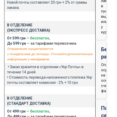
заказа
Новой почты составляет 20 грн + 2% от суммы
в
заказа.
пункте
выдачи
или
В ОТДЕЛЕНИЕ
у
(ЭКСПРЕСС ДОСТАВКА)
курьера
От 599 грн
—
бесплатно
,
До 599 грн
— за тарифами перевозчика.
Безна
Отправления осуществляются
с понедельника до пятницы. Уточняйте дополнительную
расче
информацию у менеджеров.
Оплата
•
Заказ хранится в отделении «Укр Почты» в
осущест
течение 14 дней.
на
•
Стоимость перевода наложенного платежа Укр
основан
почты составляет комиссия - 2% + 10 грн.
счета-
фактуры
В ОТДЕЛЕНИЕ
(СТАНДАРТ ДОСТАВКА)
Подар
От 499 грн
—
бесплатно
,
серти
До 499 грн
— за тарифами перевозчика.