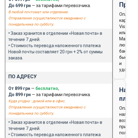
Предо
До 699 грн
— за тарифами перевозчика.
В любой почтомат или отделение.
Оплата
Отправления осуществляются ежедневно с
картой
понедельника по субботу.
Visa
или
•
Заказ хранится в отделении «Новая почта» в
Masterca
течение 7 дней.
любого
•
Стоимость перевода наложенного платежа
банка
Новой почты составляет 20 грн + 2% от суммы
быстро
заказа.
и
удобно
ПО АДРЕСУ
От 899 грн
—
бесплатно
,
Нало
До 899 грн
— за тарифами перевозчика.
плате
Куда угодно : домой или в офис.
Отправления осуществляются ежедневно с
Оплата
понедельника по субботу.
наличны
возможн
•
Заказ хранится в отделении «Новая почта» в
при
течение 7 дней.
получен
•
Стоимость перевода наложенного платежа