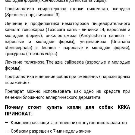
молодые формы), креносомоза (Crenosoma vulpis).
Профилактика спироцеркоза стенки пищевода, желудка
(Spirocerca lupi, личинки L3).
Лечение и профилактика нематодозов пищеварительного
канала: токсокароз (Toxocara canis - личинки L4, взрослые и
молодые формы), анкилостомоза (Ancylostoma caninum -
взрослые и молодые формы), унцинариоза (Uncinaria
stenocephala) is leonina - взрослые и молодые формы),
трихуроза (Trichuris vulpis).
Лечение телязиоза Thelazia callipaeda (взрослые и молодые
формы).
Профилактика и лечение собак при смешанных паразитарных
поражениях.
Препарат можно использовать как одно из средств при
лечении блошиного аллергического дерматита.
Почему стоит купить капли для собак KRKA
ПРИНОКАТ
:
Комплексная защита от внешних и внутренних паразитов
Собакам разрешен с 7-ми недель жизни