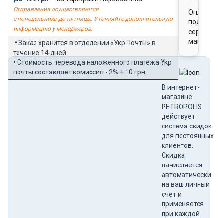
Отправления осуществляются
Оплата
с понедельника до пятницы. Уточняйте дополнительную
подароч
информацию у менеджеров.
сертифи
магазин
•
Заказ хранится в отделении «Укр Почты» в
течение 14 дней.
•
Стоимость перевода наложенного платежа Укр
почты составляет комиссия - 2% + 10 грн.
В интернет-
магазине
PETROPOLIS
действует
система скидок
для постоянных
клиентов.
Скидка
начисляется
автоматически
на ваш личный
счет и
применяется
при каждой