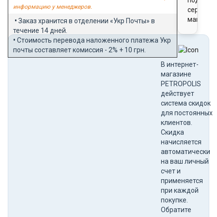
подароч
информацию у менеджеров.
сертифи
магазин
•
Заказ хранится в отделении «Укр Почты» в
течение 14 дней.
•
Стоимость перевода наложенного платежа Укр
почты составляет комиссия - 2% + 10 грн.
В интернет-
магазине
PETROPOLIS
действует
система скидок
для постоянных
клиентов.
Скидка
начисляется
автоматически
на ваш личный
счет и
применяется
при каждой
покупке.
Обратите