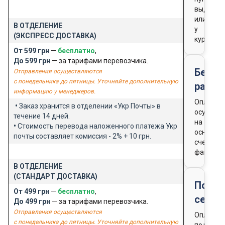
выдачи
или
В ОТДЕЛЕНИЕ
у
(ЭКСПРЕСС ДОСТАВКА)
курьера
От 599 грн
—
бесплатно
,
До 599 грн
— за тарифами перевозчика.
Безна
Отправления осуществляются
с понедельника до пятницы. Уточняйте дополнительную
расче
информацию у менеджеров.
Оплата
•
Заказ хранится в отделении «Укр Почты» в
осущест
течение 14 дней.
на
•
Стоимость перевода наложенного платежа Укр
основан
почты составляет комиссия - 2% + 10 грн.
счета-
фактуры
В ОТДЕЛЕНИЕ
(СТАНДАРТ ДОСТАВКА)
Подар
От 499 грн
—
бесплатно
,
серти
До 499 грн
— за тарифами перевозчика.
Отправления осуществляются
Оплата
с понедельника до пятницы. Уточняйте дополнительную