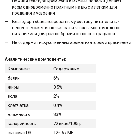
Нежная текстура крем-супа и мясные полоски делают
корм одновременно приятным на вкус и легким для
поедания и усвоения
Благодаря сбалансированному составу питательных
веществ может использоваться как самостоятельное
питание или для разнообразия основного рациона
Не содержит искусственных ароматизаторов и красителей
Аналитические компоненты:
Компонент
Содержание
белки
6%
жиры
3,5%
зола
2%
клетчатка
0,4%
влажность
83%
калорийность
72 ккал/100гр
витамин D3
126,67 МЕ