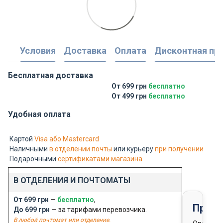
Условия
Доставка
Оплата
Дисконтная пр
Бесплатная доставка
От 699 грн
бесплатно
От 499 грн
бесплатно
Удобная оплата
Картой
Visa або Mastercard
Наличными
в отделении почты
или курьеру
при получении
Подарочными
сертификатами магазина
В ОТДЕЛЕНИЯ И ПОЧТОМАТЫ
От 699 грн
—
бесплатно
,
Предо
До 699 грн
— за тарифами перевозчика.
В любой почтомат или отделение.