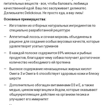
питательных веществ - все, чтобы баловать любимца
качественной едой. Ваш пес заслуживает деликатес.
Делизькатес Delickcious. Не просто еда, а вау-лизь!
Основные преимущества:
Изготовлен из отборных натуральных ингредиентов по
специально разработанной рецептуре
Аппетитный лосось и сочная морковь объединены в
рационе для создания особых вкусовых качеств, которые
удовлетворят усатых гурманов
В каждой полоске содержится 69% мясных и рыбных
продуктов, благодаря чему собака получает достаточное
количество необходимого ей протеина
Высокое содержание ненасыщенных жирных кислот
Омега-3 и Омега-6 способствует здоровью кожи и блеску
шерсти
Дополнительно обогащен витаминами D3 и Е, а также
медью, цинком марганцем и йодом, которые оказывают
общеукрепляющее действие на организм песика и
улучшают его иммунитет