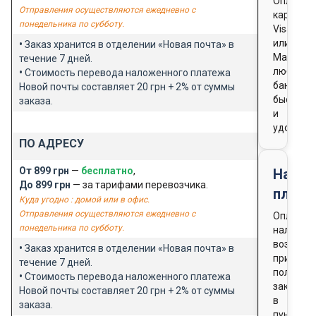
Оплата
Отправления осуществляются ежедневно с
картой
понедельника по субботу.
Visa
или
•
Заказ хранится в отделении «Новая почта» в
Masterca
течение 7 дней.
любого
•
Стоимость перевода наложенного платежа
банка
Новой почты составляет 20 грн + 2% от суммы
быстро
заказа.
и
удобно
ПО АДРЕСУ
От 899 грн
—
бесплатно
,
Нало
До 899 грн
— за тарифами перевозчика.
плате
Куда угодно : домой или в офис.
Отправления осуществляются ежедневно с
Оплата
понедельника по субботу.
наличны
возможн
•
Заказ хранится в отделении «Новая почта» в
при
течение 7 дней.
получен
•
Стоимость перевода наложенного платежа
заказа
Новой почты составляет 20 грн + 2% от суммы
в
заказа.
пункте