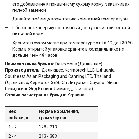
его добавления к привычному сухому корму, заканчивая
полной заменой
Давайте любимцу корм только комнатной температуры
Обеспечьте зверьку постоянный доступ к чистой свежей
питьевой воде
Храните в сухом месте при температуре от +6 ºС до +30 ºС.
Корм в открытой упаковке храните в холодильнике не
дольше, чем 48 часов
Наименование бренда:
Delickcious (Деликшес)
Производитель:
Деликшес, Kormotech LLC, Lithuania;
Southeast Asian Packaging and Canning LTD, Thailand
(Деликшес, Кормотех ЭлЭлСи Литуания; Саузист Эйшн
Пекиджинг Энд Кенинг Лимитед, Таиланд)
Страна регистрации бренда:
Украина
Вес
Норма кормления,
собаки, кг
грамм/сутки
1 - 2
128 - 213
2 - 4
213 - 383