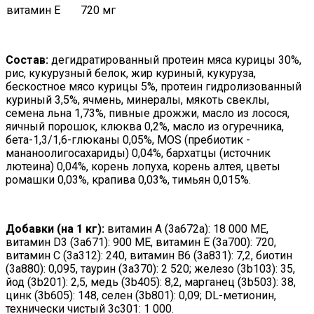
витамин E
720 мг
Состав:
дегидратированный протеин мяса курицы 30%,
рис, кукурузный белок, жир куриный, кукуруза,
бескостное мясо курицы 5%, протеин гидролизованный
куриный 3,5%, ячмень, минералы, мякоть свеклы,
семена льна 1,73%, пивные дрожжи, масло из лосося,
яичный порошок, клюква 0,2%, масло из огуречника,
бета-1,3/1,6-глюканы 0,05%, MOS (пребиотик -
мананоолигосахариды) 0,04%, бархатцы (источник
лютеина) 0,04%, корень лопуха, корень алтея, цветы
ромашки 0,03%, крапива 0,03%, тимьян 0,015%.
Добавки (на 1 кг):
витамин А (3a672a): 18 000 МЕ,
витамин D3 (3a671): 900 МЕ, витамин Е (3a700): 720,
витамин С (3a312): 240, витамин B6 (3a831): 7,2, биотин
(3a880): 0,095, таурин (3a370): 2 520; железо (3b103): 35,
йод (3b201): 2,5, медь (3b405): 8,2, марганец (3b503): 38,
цинк (3b605): 148, селен (3b801): 0,09; DL-метионин,
технически чистый 3c301: 1 000.