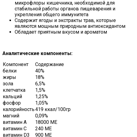
микрофлоры кишечника, необходимой для
стабильной работы органов пищеварения и
укрепления общего иммунитета
Содержит ягоды и экстракты трав, которые
являются мощным природным антиоксидантом
Обладает приятным вкусом и ароматом
Аналитические компоненты:
Компонент
Содержание
белки
40%
жиры
18%
зола
6,5%
клетчатка
1,5%
кальций
1,25%
фосфор
1,05%
калорийность
419 ккал/100гр
магний
0,09%
витамин A
18000 ME
витамин C
240 ME
витамин D3
900 ME