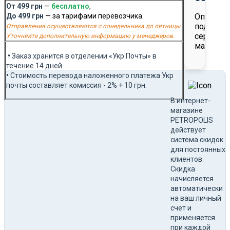
От 499 грн
—
бесплатно
,
До 499 грн
— за тарифами перевозчика.
Оплата
подароч
Отправления осуществляются с понедельника до пятницы.
сертифи
Уточняйте дополнительную информацию у менеджеров.
магазина
•
Заказ хранится в отделении «Укр Почты» в
течение 14 дней.
•
Стоимость перевода наложенного платежа Укр
почты составляет комиссия - 2% + 10 грн.
В интернет-
магазине
PETROPOLIS
действует
система скидок
для постоянных
клиентов.
Скидка
начисляется
автоматически
на ваш личный
счет и
применяется
при каждой