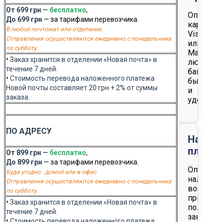
От 699 грн
—
бесплатно
,
Оплата
До 699 грн
— за тарифами перевозчика.
картой
В любой почтомат или отделение.
Visa
Отправления осуществляются ежедневно с понедельника
или
по субботу.
Masterca
•
Заказ хранится в отделении «Новая почта» в
любого
течение 7 дней.
банка
•
Стоимость перевода наложенного платежа
быстро
Новой почты составляет 20 грн + 2% от суммы
и
заказа.
удобно
ПО АДРЕСУ
Налож
плате
От 899 грн
—
бесплатно
,
До 899 грн
— за тарифами перевозчика.
Оплата
Куда угодно : домой или в офис.
наличны
Отправления осуществляются ежедневно с понедельника
возможн
по субботу.
при
•
Заказ хранится в отделении «Новая почта» в
получен
течение 7 дней.
заказа
•
Стоимость перевода наложенного платежа