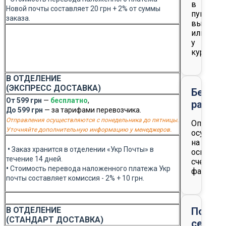
в
Новой почты составляет 20 грн + 2% от суммы
пункте
заказа.
выдачи
или
у
курьера
В ОТДЕЛЕНИЕ
(ЭКСПРЕСС ДОСТАВКА)
Безна
От 599 грн
—
бесплатно
,
расчет
До 599 грн
— за тарифами перевозчика.
Отправления осуществляются с понедельника до пятницы.
Оплата
Уточняйте дополнительную информацию у менеджеров.
осуществ
на
•
Заказ хранится в отделении «Укр Почты» в
основан
течение 14 дней.
счета-
•
Стоимость перевода наложенного платежа Укр
фактуры
почты составляет комиссия - 2% + 10 грн.
В ОТДЕЛЕНИЕ
Подар
(СТАНДАРТ ДОСТАВКА)
серти