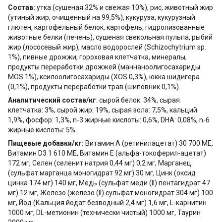
Состав:
утка (сушеная 32% и свежая 10%), рис, животный жир
(утиный жир, очищенный на 99,5%), кукуруза, кукурузный
глютен, картофельный белок, картофель, гидролизованные
животные белки (печень), сушеная свекольная пульпа, рыбий
жир (лососевый жир), масло водорослей (Schizochytrium sp.
1%), пивные дрожжи, гороховая клетчатка, минералы,
продукты переработки дрожжей (маннаноолигосахариды
MOS 1%), ксилоолигосахариды (XOS 0,3%), юкка шидигера
(0,1%), продукты переработки трав (шиповник 0,1%).
Аналитический cостав/кг
: сырой белок: 34%, сырая
клетчатка: 3%, сырой жир: 19%, сырая зола: 7,5%, кальций:
1,9%, фосфор: 1,3%, n-3 жирные кислоты: 0,6%, DHA: 0,08%, n-6
жирные кислоты: 5%.
Пищевые добавки/кг:
Витамин А (ретинилацетат) 30 700 МЕ,
Витамин D3 1 610 МЕ, Витамин Е (альфа-токоферил-ацетат)
172 мг, Селен (селенит натрия 0,44 мг) 0,2 мг, Марганец
(сульфат марганца моногидрат 92 мг) 30 мг, Цинк (оксид
цинка 174 мг) 140 мг, Медь (сульфат меди (II) пентагидрат 47
мг) 12 мг, Железо (железо (II) сульфат моногидрат 304 мг) 100
мг, Йод (Кальция йодат безводный 2,4 мг) 1,6 мг, L-карнитин
1000 мг, DL-метионин (технически чистый) 1000 мг, Таурин