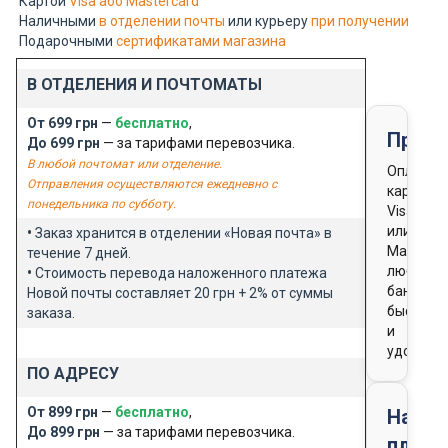
Картой
Visa або Mastercard
Наличными
в отделении почты
или курьеру
при получении
Подарочными
сертификатами магазина
В ОТДЕЛЕНИЯ И ПОЧТОМАТЫ
От 699 грн
—
бесплатно
,
Предо
До 699 грн
— за тарифами перевозчика.
В любой почтомат или отделение.
Оплата
Отправления осуществляются ежедневно с
картой
понедельника по субботу.
Visa
или
•
Заказ хранится в отделении «Новая почта» в
Masterca
течение 7 дней.
любого
•
Стоимость перевода наложенного платежа
банка
Новой почты составляет 20 грн + 2% от суммы
быстро
заказа.
и
удобно
ПО АДРЕСУ
От 899 грн
—
бесплатно
,
Нало
До 899 грн
— за тарифами перевозчика.
плате