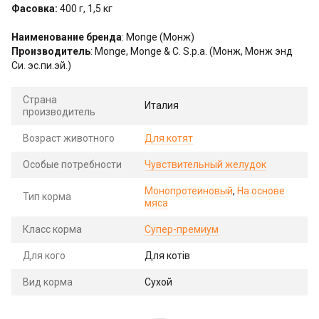
Фасовка:
400 г, 1,5 кг
Наименование бренда
: Monge (Монж)
Производитель
: Monge, Monge & C. S.p.a. (Монж, Монж энд
Си. эс.пи.эй.)
Страна
Италия
производитель
Возраст животного
Для котят
Особые потребности
Чувствительный желудок
Монопротеиновый
,
На основе
Тип корма
мяса
Класс корма
Супер-премиум
Для кого
Для котів
Вид корма
Сухой