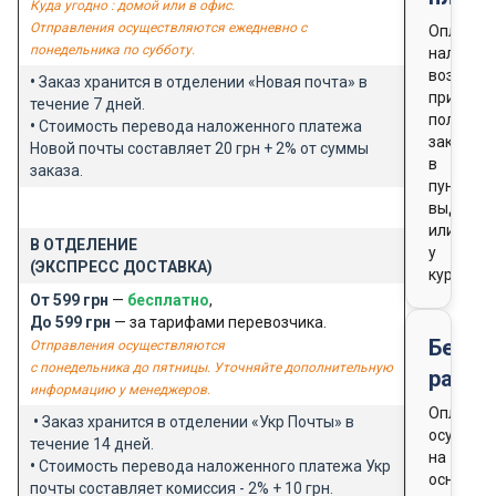
Куда угодно : домой или в офис.
Отправления осуществляются ежедневно с
Оплата
понедельника по субботу.
наличны
возможн
•
Заказ хранится в отделении «Новая почта» в
при
течение 7 дней.
получен
•
Стоимость перевода наложенного платежа
заказа
Новой почты составляет 20 грн + 2% от суммы
в
заказа.
пункте
выдачи
или
В ОТДЕЛЕНИЕ
у
(ЭКСПРЕСС ДОСТАВКА)
курьера
От 599 грн
—
бесплатно
,
До 599 грн
— за тарифами перевозчика.
Безна
Отправления осуществляются
с понедельника до пятницы. Уточняйте дополнительную
расче
информацию у менеджеров.
Оплата
•
Заказ хранится в отделении «Укр Почты» в
осущест
течение 14 дней.
на
•
Стоимость перевода наложенного платежа Укр
основан
почты составляет комиссия - 2% + 10 грн.