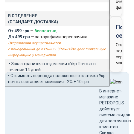
счета-
фактуры
В ОТДЕЛЕНИЕ
(СТАНДАРТ ДОСТАВКА)
Подар
От 499 грн
—
бесплатно
,
серти
До 499 грн
— за тарифами перевозчика.
Отправления осуществляются
Оплата
с понедельника до пятницы. Уточняйте дополнительную
подароч
информацию у менеджеров.
сертифи
магазин
•
Заказ хранится в отделении «Укр Почты» в
течение 14 дней.
•
Стоимость перевода наложенного платежа Укр
почты составляет комиссия - 2% + 10 грн.
В интернет-
магазине
PETROPOLIS
действует
система скидок
для постоянных
клиентов.
Скидка