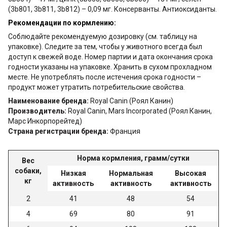
(3b801, 3b811, 3b812) – 0,09 мг. Консерванты. Антиоксиданты.
Рекомендации по кормлению:
Соблюдайте рекомендуемую дозировку (см. таблицу на
упаковке). Следите за тем, чтобы у животного всегда был
доступ к свежей воде. Номер партии и дата окончания срока
годности указаны на упаковке. Хранить в сухом прохладном
месте. Не употреблять после истечения срока годности –
продукт может утратить потребительские свойства.
Наименование бренда:
Royal Canin (Роял Канин)
Производитель:
Royal Canin, Mars Incorporated (Роял Канин,
Марс Инкорпорейтед)
Страна регистрации бренда:
Франция
Норма кормления, грамм/сутки
Вес
собаки,
Низкая
Нормальная
Высокая
кг
активность
активность
активность
2
41
48
54
4
69
80
91