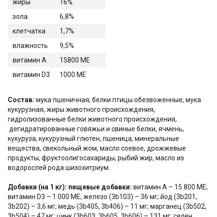
жиры
16%
зола
6,8%
клетчатка
1,7%
влажность
9,5%
витамин А
15800 МЕ
витамин D3
1000 МЕ
Состав:
мука пшеничная, белки птицы обезвоженные, мука
кукурузная, жиры животного происхождения,
гидролизованные белки животного происхождения,
дегидратированные говяжьи и свиные белки, ячмень,
кукуруза, кукурузный глютен, пшеница, минеральные
вещества, свекольный жом, масло соевое, дрожжевые
продукты, фруктоолигосахариды, рыбий жир, масло из
водорослей рода шизохитриум.
Добавки (на 1 кг): пищевые добавки:
витамин А – 15 800 МЕ;
витамин D3 – 1 000 МЕ; железо (3b103) – 36 мг; йод (3b201,
3b202) – 3,6 мг; медь (3b405, 3b406) – 11 мг; марганец (3b502,
3b504) – 47 мг; цинк (3b603, 3b605, 3b606) – 131 мг; селен