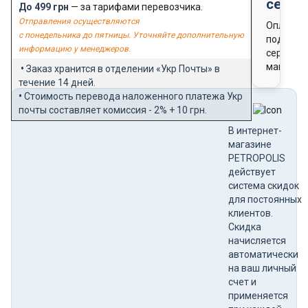
серти
До 499 грн
— за тарифами перевозчика.
Отправления осуществляются
Оплата
с понедельника до пятницы. Уточняйте дополнительную
подароч
информацию у менеджеров.
сертифи
магазин
•
Заказ хранится в отделении «Укр Почты» в
течение 14 дней.
•
Стоимость перевода наложенного платежа Укр
почты составляет комиссия - 2% + 10 грн.
В интернет-
магазине
PETROPOLIS
действует
система скидок
для постоянных
клиентов.
Скидка
начисляется
автоматически
на ваш личный
счет и
применяется