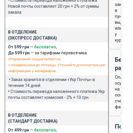
•
Стоимость перевода наложенного платежа
заказа
Новой почты составляет 20 грн + 2% от суммы
в
заказа.
пункте
выдачи
или
В ОТДЕЛЕНИЕ
у
(ЭКСПРЕСС ДОСТАВКА)
курьера
От 599 грн
—
бесплатно
,
До 599 грн
— за тарифами перевозчика.
Безна
Отправления осуществляются
с понедельника до пятницы. Уточняйте дополнительную
расче
информацию у менеджеров.
Оплата
•
Заказ хранится в отделении «Укр Почты» в
осущест
течение 14 дней.
на
•
Стоимость перевода наложенного платежа Укр
основан
почты составляет комиссия - 2% + 10 грн.
счета-
фактуры
В ОТДЕЛЕНИЕ
(СТАНДАРТ ДОСТАВКА)
Подар
От 499 грн
—
бесплатно
,