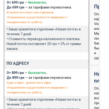
От 699 грн
—
бесплатно
,
Предо
До 699 грн
— за тарифами перевозчика.
В любой почтомат или отделение.
Оплата
Отправления осуществляются ежедневно с
картой
понедельника по субботу.
Visa
или
•
Заказ хранится в отделении «Новая почта» в
Masterca
течение 7 дней.
любого
•
Стоимость перевода наложенного платежа
банка
Новой почты составляет 20 грн + 2% от суммы
быстро
заказа.
и
удобно
ПО АДРЕСУ
От 899 грн
—
бесплатно
,
Нало
До 899 грн
— за тарифами перевозчика.
плате
Куда угодно : домой или в офис.
Отправления осуществляются ежедневно с
Оплата
понедельника по субботу.
наличны
возможн
•
Заказ хранится в отделении «Новая почта» в
при
течение 7 дней.
получен