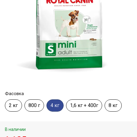
Фасовка
2 кг
800 г
4 кг
1,6 кг + 400г
8 кг
В наличии