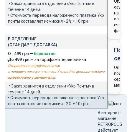
Оплата
•
Заказ хранится в отделении «Укр Почты» в
осущест
течение 14 дней.
на
•
Стоимость перевода наложенного платежа Укр
основан
почты составляет комиссия - 2% + 10 грн.
счета-
фактуры
В ОТДЕЛЕНИЕ
(СТАНДАРТ ДОСТАВКА)
Подар
От 499 грн
—
бесплатно
,
серти
До 499 грн
— за тарифами перевозчика.
Отправления осуществляются
Оплата
с понедельника до пятницы. Уточняйте дополнительную
подароч
информацию у менеджеров.
сертифи
магазин
•
Заказ хранится в отделении «Укр Почты» в
течение 14 дней.
•
Стоимость перевода наложенного платежа Укр
почты составляет комиссия - 2% + 10 грн.
В интернет-
магазине
PETROPOLIS
действует