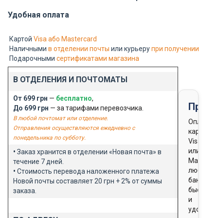
Удобная оплата
Картой
Visa або Mastercard
Наличными
в отделении почты
или курьеру
при получении
Подарочными
сертификатами магазина
В ОТДЕЛЕНИЯ И ПОЧТОМАТЫ
От 699 грн
—
бесплатно
,
Предо
До 699 грн
— за тарифами перевозчика.
В любой почтомат или отделение.
Оплата
Отправления осуществляются ежедневно с
картой
понедельника по субботу.
Visa
или
•
Заказ хранится в отделении «Новая почта» в
Masterca
течение 7 дней.
любого
•
Стоимость перевода наложенного платежа
банка
Новой почты составляет 20 грн + 2% от суммы
быстро
заказа.
и
удобно