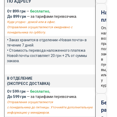
ПО АДРЕСУ
От 899 грн
—
бесплатно
,
Нало
До 899 грн
— за тарифами перевозчика.
плате
Куда угодно : домой или в офис.
Отправления осуществляются ежедневно с
Оплата
понедельника по субботу.
наличны
возможн
•
Заказ хранится в отделении «Новая почта» в
при
течение 7 дней.
получен
•
Стоимость перевода наложенного платежа
заказа
Новой почты составляет 20 грн + 2% от суммы
в
заказа.
пункте
выдачи
или
В ОТДЕЛЕНИЕ
у
(ЭКСПРЕСС ДОСТАВКА)
курьера
От 599 грн
—
бесплатно
,
До 599 грн
— за тарифами перевозчика.
Безна
Отправления осуществляются
с понедельника до пятницы. Уточняйте дополнительную
расче
информацию у менеджеров.