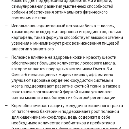
кислоты для поддержания здоровья кожи и шерсти,
стимулирования развития умственных способностей
собаки и обеспечения оптимального физического
состояния ее тела
Использован единственный источник белка — лосось,
также корм не содержит зерновых ингредиентов, только
картофель, такая формула способствует высокой степени
усвоения и минимизирует риск возникновения пищевой
аллергии у животного
Полезное влияние на здоровье кожи и красоту шерсти
обеспечивает большое количество лососевого масла,
которое является природным источником Омега-3 и
Омега-6 ненасыщенных жирных кислот, эффективно
улучшают здоровье сердечно-сосудистой системы и
мозга, поддерживают развитие костной ткани, а также в
сочетании с органической формой цинка усиливают
синтез мышц и способствуют их быстрой регенерации
Корм обеспечивает защиту желудочно-кишечного тракта
от патогенных бактерий и поддерживает рост полезной
для кишечника микрофлоры, ведь содержит в себе
необходимое количество пробиотиков и пребиотиков
(маннанолигосахариды, фруктоолигосахариды и инулин),