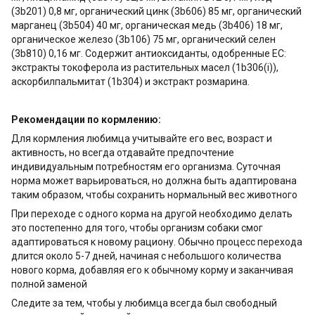
(3b201) 0,8 мг, органический цинк (3b606) 85 мг, органический
марганец (3b504) 40 мг, органическая медь (3b406) 18 мг,
органическое железо (3b106) 75 мг, органический селен
(3b810) 0,16 мг. Содержит антиоксиданты, одобренные ЕС:
экстракты токоферола из растительных масел (1b306(i)),
аскорбилпальмитат (1b304) и экстракт розмарина.
Рекомендации по кормлению:
Для кормления любимца учитывайте его вес, возраст и
активность, но всегда отдавайте предпочтение
индивидуальным потребностям его организма. Суточная
норма может варьироваться, но должна быть адаптирована
таким образом, чтобы сохранить нормальный вес животного
При переходе с одного корма на другой необходимо делать
это постепенно для того, чтобы организм собаки смог
адаптироваться к новому рациону. Обычно процесс перехода
длится около 5-7 дней, начиная с небольшого количества
нового корма, добавляя его к обычному корму и заканчивая
полной заменой
Следите за тем, чтобы у любимца всегда был свободный