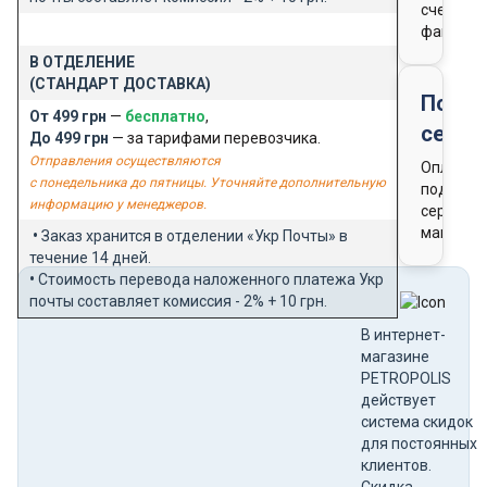
счета-
фактуры
В ОТДЕЛЕНИЕ
(СТАНДАРТ ДОСТАВКА)
Подар
От 499 грн
—
бесплатно
,
серти
До 499 грн
— за тарифами перевозчика.
Отправления осуществляются
Оплата
с понедельника до пятницы. Уточняйте дополнительную
подароч
информацию у менеджеров.
сертифи
магазин
•
Заказ хранится в отделении «Укр Почты» в
течение 14 дней.
•
Стоимость перевода наложенного платежа Укр
почты составляет комиссия - 2% + 10 грн.
В интернет-
магазине
PETROPOLIS
действует
система скидок
для постоянных
клиентов.
Скидка