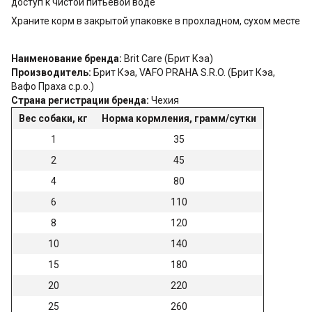
доступ к чистой питьевой воде
Храните корм в закрытой упаковке в прохладном, сухом месте
Наименование бренда:
Brit Care (Брит Кэа)
Производитель:
Брит Кэа, VAFO PRAHA S.R.O. (Брит Кэа,
Вафо Праха с.р.о.)
Страна регистрации бренда:
Чехия
Вес собаки, кг
Норма кормления, грамм/сутки
1
35
2
45
4
80
6
110
8
120
10
140
15
180
20
220
25
260