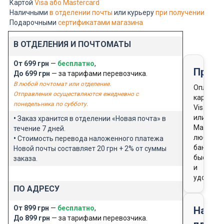
Картой
Visa або Mastercard
Наличными
в отделении почты
или курьеру
при получении
Подарочными
сертификатами магазина
В ОТДЕЛЕНИЯ И ПОЧТОМАТЫ
От 699 грн
—
бесплатно
,
Предо
До 699 грн
— за тарифами перевозчика.
В любой почтомат или отделение.
Оплата
Отправления осуществляются ежедневно с
картой
понедельника по субботу.
Visa
или
•
Заказ хранится в отделении «Новая почта» в
Masterca
течение 7 дней.
любого
•
Стоимость перевода наложенного платежа
банка
Новой почты составляет 20 грн + 2% от суммы
быстро
заказа.
и
удобно
ПО АДРЕСУ
От 899 грн
—
бесплатно
,
Нало
До 899 грн
— за тарифами перевозчика.