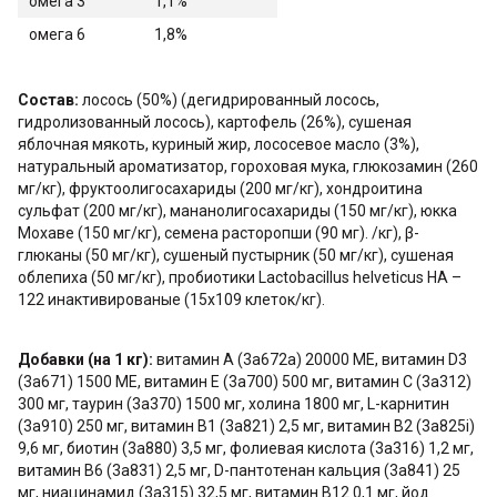
омега 3
1,1%
омега 6
1,8%
Состав:
лосось (50%) (дегидрированный лосось,
гидролизованный лосось), картофель (26%), сушеная
яблочная мякоть, куриный жир, лососевое масло (3%),
натуральный ароматизатор, гороховая мука, глюкозамин (260
мг/кг), фруктоолигосахариды (200 мг/кг), хондроитина
сульфат (200 мг/кг), мананолигосахариды (150 мг/кг), юкка
Мохаве (150 мг/кг), семена расторопши (90 мг). /кг), β-
глюканы (50 мг/кг), сушеный пустырник (50 мг/кг), сушеная
облепиха (50 мг/кг), пробиотики Lactobacillus helveticus HA –
122 инактивированые (15х109 клеток/кг).
Добавки (на 1 кг):
витамин А (3a672a) 20000 МЕ, витамин D3
(3a671) 1500 МЕ, витамин Е (3a700) 500 мг, витамин С (3a312)
300 мг, таурин (3a370) 1500 мг, холина 1800 мг, L-карнитин
(3a910) 250 мг, витамин B1 (3a821) 2,5 мг, витамин B2 (3a825i)
9,6 мг, биотин (3a880) 3,5 мг, фолиевая кислота (3a316) 1,2 мг,
витамин B6 (3a831) 2,5 мг, D-пантотенан кальция (3a841) 25
мг, ниацинамид (3a315) 32,5 мг, витамин B12 0,1 мг, йод