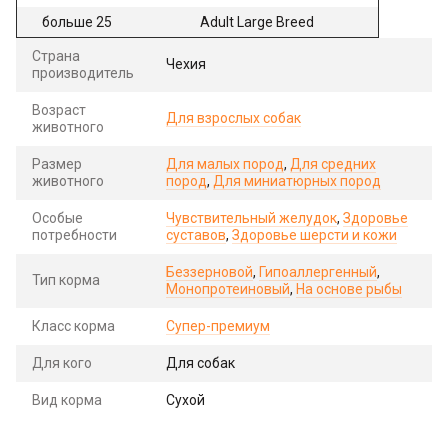
больше 25
Adult Large Breed
Страна
Чехия
производитель
Возраст
Для взрослых собак
животного
Размер
Для малых пород
,
Для средних
животного
пород
,
Для миниатюрных пород
Особые
Чувствительный желудок
,
Здоровье
потребности
суставов
,
Здоровье шерсти и кожи
Беззерновой
,
Гипоаллергенный
,
Тип корма
Монопротеиновый
,
На основе рыбы
Класс корма
Супер-премиум
Для кого
Для собак
Вид корма
Сухой