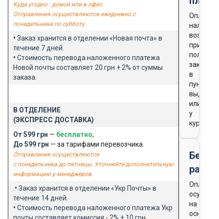
плате
Куда угодно : домой или в офис.
Отправления осуществляются ежедневно с
Оплата
понедельника по субботу.
наличны
возможн
•
Заказ хранится в отделении «Новая почта» в
при
течение 7 дней.
получен
•
Стоимость перевода наложенного платежа
заказа
Новой почты составляет 20 грн + 2% от суммы
в
заказа.
пункте
выдачи
или
В ОТДЕЛЕНИЕ
у
(ЭКСПРЕСС ДОСТАВКА)
курьера
От 599 грн
—
бесплатно
,
До 599 грн
— за тарифами перевозчика.
Безна
Отправления осуществляются
с понедельника до пятницы. Уточняйте дополнительную
расче
информацию у менеджеров.
Оплата
•
Заказ хранится в отделении «Укр Почты» в
осущест
течение 14 дней.
на
•
Стоимость перевода наложенного платежа Укр
основан
почты составляет комиссия - 2% + 10 грн.