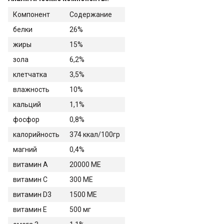
Компонент
Содержание
белки
26%
жиры
15%
зола
6,2%
клетчатка
3,5%
влажность
10%
кальций
1,1%
фосфор
0,8%
калорийность
374 ккал/100гр
магний
0,4%
витамин A
20000 ME
витамин C
300 ME
витамин D3
1500 ME
витамин E
500 мг