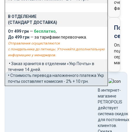
счета-
фактуры
В ОТДЕЛЕНИЕ
(СТАНДАРТ ДОСТАВКА)
Подар
От 499 грн
—
бесплатно
,
серти
До 499 грн
— за тарифами перевозчика.
Отправления осуществляются
Оплата
с понедельника до пятницы. Уточняйте дополнительную
подароч
информацию у менеджеров.
сертифи
магазин
•
Заказ хранится в отделении «Укр Почты» в
течение 14 дней.
•
Стоимость перевода наложенного платежа Укр
почты составляет комиссия - 2% + 10 грн.
В интернет-
магазине
PETROPOLIS
действует
система скидок
для постоянных
клиентов.
Скидка