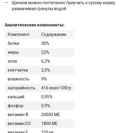
Щенков можно постепенно приучать к сухому корму,
размачивая гранулы водой
Аналитические компоненты:
Компонент
Содержание
белки
30%
жиры
22%
зола
6,2%
клетчатка
2,5%
влажность
9%
калорийность
416 ккал/100гр
кальций
0,95%
фосфор
0,9%
витамин А
24000 МЕ
витамин D3
1800 МЕ
витамин Е
220 мг