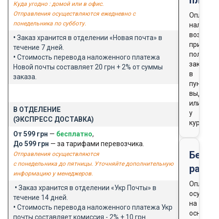
Куда угодно : домой или в офис.
Отправления осуществляются ежедневно с
Оплата
понедельника по субботу.
наличны
возможн
•
Заказ хранится в отделении «Новая почта» в
при
течение 7 дней.
получен
•
Стоимость перевода наложенного платежа
заказа
Новой почты составляет 20 грн + 2% от суммы
в
заказа.
пункте
выдачи
или
В ОТДЕЛЕНИЕ
у
(ЭКСПРЕСС ДОСТАВКА)
курьера
От 599 грн
—
бесплатно
,
До 599 грн
— за тарифами перевозчика.
Безна
Отправления осуществляются
с понедельника до пятницы. Уточняйте дополнительную
расче
информацию у менеджеров.
Оплата
•
Заказ хранится в отделении «Укр Почты» в
осущест
течение 14 дней.
на
•
Стоимость перевода наложенного платежа Укр
основан
почты составляет комиссия - 2% + 10 грн.