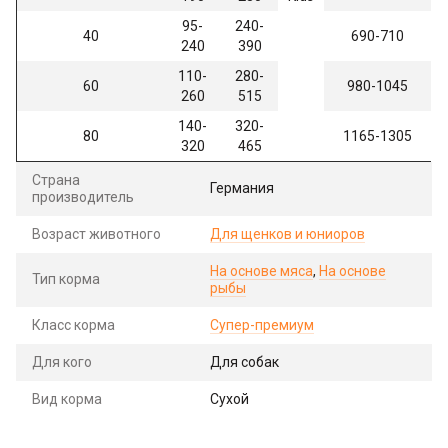
95-
240-
40
690-710
240
390
110-
280-
60
980-1045
260
515
140-
320-
80
1165-1305
320
465
Страна
Германия
производитель
Возраст животного
Для щенков и юниоров
На основе мяса
,
На основе
Тип корма
рыбы
Класс корма
Супер-премиум
Для кого
Для собак
Вид корма
Сухой