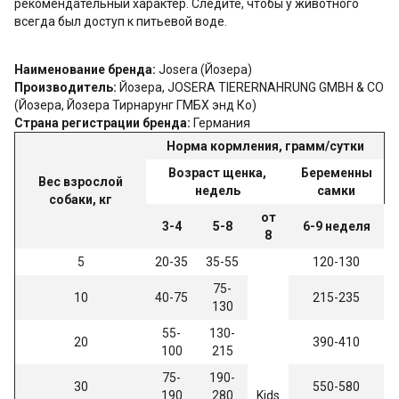
рекомендательный характер. Следите, чтобы у животного
всегда был доступ к питьевой воде.
Наименование бренда:
Josera (Йозера)
Производитель:
Йозера, JOSERA TIERERNAHRUNG GMBH & CO
(Йозера, Йозера Тирнарунг ГМБХ энд Ко)
Страна регистрации бренда:
Германия
Норма кормления, грамм/сутки
Возраст щенка,
Беременны
Вес взрослой
недель
самки
собаки, кг
от
3-4
5-8
6-9 неделя
8
5
20-35
35-55
120-130
75-
10
40-75
215-235
130
55-
130-
20
390-410
100
215
75-
190-
30
550-580
190
280
Kids