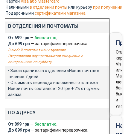
Картой
Visa або Mastercard
Наличными
в отделении почты
или курьеру
при получении
Подарочными
сертификатами магазина
В ОТДЕЛЕНИЯ И ПОЧТОМАТЫ
От 699 грн
—
бесплатно
,
Предо
До 699 грн
— за тарифами перевозчика.
В любой почтомат или отделение.
Оплата
Отправления осуществляются ежедневно с
картой
понедельника по субботу.
Visa
или
•
Заказ хранится в отделении «Новая почта» в
Masterca
течение 7 дней.
любого
•
Стоимость перевода наложенного платежа
банка
Новой почты составляет 20 грн + 2% от суммы
быстро
заказа.
и
удобно
ПО АДРЕСУ
От 899 грн
—
бесплатно
,
Нало
До 899 грн
— за тарифами перевозчика.
плате