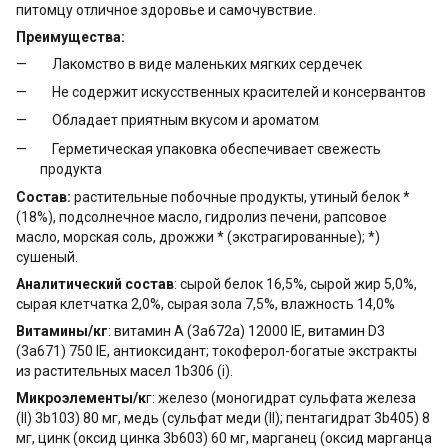
питомцу отличное здоровье и самочувствие.
Преимущества:
Лакомство в виде маленьких мягких сердечек
Не содержит искусственных красителей и консервантов
Обладает приятным вкусом и ароматом
Герметическая упаковка обеспечивает свежесть
продукта
Состав:
растительные побочные продукты, утиный белок *
(18%), подсолнечное масло, гидролиз печени, рапсовое
масло, морская соль, дрожжи * (экстрагированные); *)
сушеный.
Аналитический состав
: сырой белок 16,5%, сырой жир 5,0%,
сырая клетчатка 2,0%, сырая зола 7,5%, влажность 14,0%
Витамины/кг
: витамин A (3a672a) 12000 IE, витамин D3
(3a671) 750 IE, антиоксидант; токоферол-богатые экстракты
из растительных масел 1b306 (i).
Микроэлементы/к
г: железо (моногидрат сульфата железа
(II) 3b103) 80 мг, медь (сульфат меди (II); пентагидрат 3b405) 8
мг, цинк (оксид цинка 3b603) 60 мг, марганец (оксид марганца