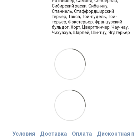
Ротвейлер, Самоед, Сенбернар,
Сибирский хаски, Сиба-ину,
Спаниель, Стаффордширский
терьер, Такса, Той-пудель, Той-
терьер, Фокстерьер, Французский
бульдог, Хорт, Цвергпинчер, Чау-чау,
Чихуахуа, Шарпей, Ши-тцу, Ягдтерьер
Условия
Доставка
Оплата
Дисконтная пр