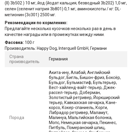
(II) 3b502 ) 10 мг, йод (йодат кальция; безводный 3b202) 1,0 мг,
селен (селенит натрия 3b801) 0,1 мг, аминокислоты / кг: DL-
метионин (3c301) 2500 мг.
Рекомендации по кормлению:
Предлагайте несколько кусочков несколько раз в день в
качестве награды или в промежутках между ними.
Фасовка:
100 г
Производитель: Happy Dog, Interquell GmbH, Германи
Страна
Германия
производитель
Акита-ину, Алабай, Английский
бульдог, Бигль, Бишон-фриз, Боксёр,
Бульдог, Бульмастиф, Бультерьер,
Вест-хайленд-вайт-терьер, Джек-
рассел-терьер, Доберман,
Золотистый ретривер, Йоркширский
терьер, Кавказская овчарка, Кане-
корсо, Кокер-спаниель, Корги,
Лабрадор ретривер, Маламут,
Порода
Малинуа, Мальтийская болонка,
Мопс, Немецкая овчарка, Пекинес,
Питбуль, Померанский шпиц,