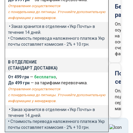
Безна
Отправления осуществляются
с понедельника до пятницы. Уточняйте дополнительную
расче
информацию у менеджеров.
Оплата
•
Заказ хранится в отделении «Укр Почты» в
осущест
течение 14 дней.
на
•
Стоимость перевода наложенного платежа Укр
основан
почты составляет комиссия - 2% + 10 грн.
счета-
фактуры
В ОТДЕЛЕНИЕ
(СТАНДАРТ ДОСТАВКА)
Подар
От 499 грн
—
бесплатно
,
серти
До 499 грн
— за тарифами перевозчика.
Отправления осуществляются
Оплата
с понедельника до пятницы. Уточняйте дополнительную
подароч
информацию у менеджеров.
сертифи
магазин
•
Заказ хранится в отделении «Укр Почты» в
течение 14 дней.
•
Стоимость перевода наложенного платежа Укр
почты составляет комиссия - 2% + 10 грн.