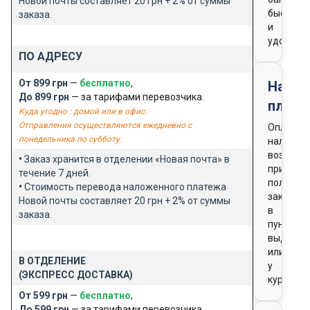
Новой почты составляет 20 грн + 2% от суммы
быстро
заказа.
и
удобно
ПО АДРЕСУ
От 899 грн
—
бесплатно
,
Нало
До 899 грн
— за тарифами перевозчика.
плате
Куда угодно : домой или в офис.
Отправления осуществляются ежедневно с
Оплата
понедельника по субботу.
наличны
возможн
•
Заказ хранится в отделении «Новая почта» в
при
течение 7 дней.
получен
•
Стоимость перевода наложенного платежа
заказа
Новой почты составляет 20 грн + 2% от суммы
в
заказа.
пункте
выдачи
или
В ОТДЕЛЕНИЕ
у
(ЭКСПРЕСС ДОСТАВКА)
курьера
От 599 грн
—
бесплатно
,
До 599 грн
— за тарифами перевозчика.