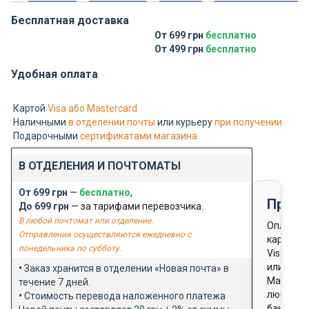
Бесплатная доставка
От 699 грн
бесплатно
От 499 грн
бесплатно
Удобная оплата
Картой
Visa або Mastercard
Наличными
в отделении почты
или курьеру
при получении
Подарочными
сертификатами магазина
В ОТДЕЛЕНИЯ И ПОЧТОМАТЫ
От 699 грн
—
бесплатно
,
Предо
До 699 грн
— за тарифами перевозчика.
В любой почтомат или отделение.
Оплата
Отправления осуществляются ежедневно с
картой
понедельника по субботу.
Visa
или
•
Заказ хранится в отделении «Новая почта» в
Masterca
течение 7 дней.
любого
•
Стоимость перевода наложенного платежа
банка