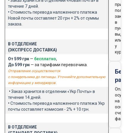
•
Заказ хранится в отделении «Новая почта» в
при
течение 7 дней.
получен
•
Стоимость перевода наложенного платежа
заказа
Новой почты составляет 20 грн + 2% от суммы
в
заказа.
пункте
выдачи
или
В ОТДЕЛЕНИЕ
у
(ЭКСПРЕСС ДОСТАВКА)
курьера
От 599 грн
—
бесплатно
,
До 599 грн
— за тарифами перевозчика.
Безна
Отправления осуществляются
с понедельника до пятницы. Уточняйте дополнительную
расче
информацию у менеджеров.
Оплата
•
Заказ хранится в отделении «Укр Почты» в
осущест
течение 14 дней.
на
•
Стоимость перевода наложенного платежа Укр
основан
почты составляет комиссия - 2% + 10 грн.
счета-
фактуры
В ОТДЕЛЕНИЕ
(СТАНДАРТ ДОСТАВКА)