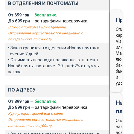
В ОТДЕЛЕНИЯ И ПОЧТОМАТЫ
От 699 грн
—
бесплатно
,
Предо
До 699 грн
— за тарифами перевозчика.
В любой почтомат или отделение.
Оплата
Отправления осуществляются ежедневно с
картой
понедельника по субботу.
Visa
или
•
Заказ хранится в отделении «Новая почта» в
Masterca
течение 7 дней.
любого
•
Стоимость перевода наложенного платежа
банка
Новой почты составляет 20 грн + 2% от суммы
быстро
заказа.
и
удобно
ПО АДРЕСУ
От 899 грн
—
бесплатно
,
Нало
До 899 грн
— за тарифами перевозчика.
плате
Куда угодно : домой или в офис.
Отправления осуществляются ежедневно с
Оплата
понедельника по субботу.
наличны
возможн