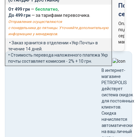
Подар
От 499 грн
—
бесплатно
,
серти
До 499 грн
— за тарифами перевозчика.
Отправления осуществляются
Оплата
с понедельника до пятницы. Уточняйте дополнительную
подароч
информацию у менеджеров.
сертифи
магазин
•
Заказ хранится в отделении «Укр Почты» в
течение 14 дней.
•
Стоимость перевода наложенного платежа Укр
почты составляет комиссия - 2% + 10 грн.
В интернет-
магазине
PETROPOLIS
действует
система скидок
для постоянных
клиентов.
Скидка
начисляется
автоматически
на ваш личный