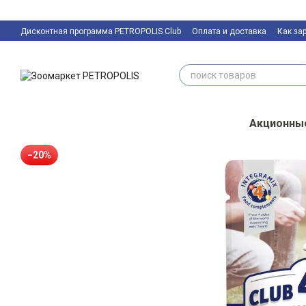
Перейти к основному контенту
Дисконтная программа PETROPOLIS Club
Оплата и доставка
Как за
Контактная информация
Акционны
−20%