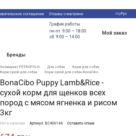
Укр
Рус
овательское соглашение
Отзывы о магазине
График работы:
пн-пт: 9:00 — 18:00
Мой заказ
сб: 9:00 — 14:00
Бренды
Зоомаркет PETROPOLIS
Для собак
Корм для собак
Корм сухой для собак
Корм сухой для собак BonaCibo
BonaCibo Puppy Lamb&Rice -
сухой корм для щенков всех
пород с мясом ягненка и рисом
3кг
Нет в наличии
Артикул: BC406144
Оставить отзыв