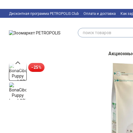
Перейти к основному контенту
Дисконтная программа PETROPOLIS Club
Оплата и доставка
Как за
Контактная информация
Акционны
−25%