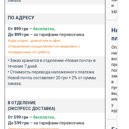
заказа.
и
удобно
ПО АДРЕСУ
От 899 грн
—
бесплатно
,
Нало
До 899 грн
— за тарифами перевозчика.
плате
Куда угодно : домой или в офис.
Отправления осуществляются ежедневно с
Оплата
понедельника по субботу.
наличны
возможн
•
Заказ хранится в отделении «Новая почта» в
при
течение 7 дней.
получен
•
Стоимость перевода наложенного платежа
заказа
Новой почты составляет 20 грн + 2% от суммы
в
заказа.
пункте
выдачи
или
В ОТДЕЛЕНИЕ
у
(ЭКСПРЕСС ДОСТАВКА)
курьера
От 599 грн
—
бесплатно
,
До 599 грн
— за тарифами перевозчика.
Отправления осуществляются