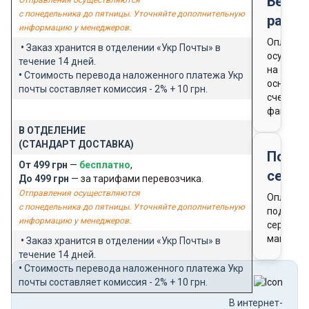
Безна
с понедельника до пятницы. Уточняйте дополнительную
расче
информацию у менеджеров.
Оплата
•
Заказ хранится в отделении «Укр Почты» в
осущест
течение 14 дней.
на
•
Стоимость перевода наложенного платежа Укр
основан
почты составляет комиссия - 2% + 10 грн.
счета-
фактуры
В ОТДЕЛЕНИЕ
(СТАНДАРТ ДОСТАВКА)
Подар
От 499 грн
—
бесплатно
,
серти
До 499 грн
— за тарифами перевозчика.
Отправления осуществляются
Оплата
с понедельника до пятницы. Уточняйте дополнительную
подароч
информацию у менеджеров.
сертифи
магазин
•
Заказ хранится в отделении «Укр Почты» в
течение 14 дней.
•
Стоимость перевода наложенного платежа Укр
почты составляет комиссия - 2% + 10 грн.
В интернет-