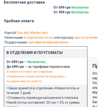
Бесплатная доставка
От 699 грн
бесплатно
От 499 грн
бесплатно
Удобная оплата
Картой
Visa або Mastercard
Наличными
в отделении почты
или курьеру
при получении
Подарочными
сертификатами магазина
В ОТДЕЛЕНИЯ И ПОЧТОМАТЫ
От 699 грн
—
бесплатно
,
Предо
До 699 грн
— за тарифами перевозчика.
В любой почтомат или отделение.
Оплата
Отправления осуществляются ежедневно с
картой
понедельника по субботу.
Visa
или
•
Заказ хранится в отделении «Новая почта» в
Masterca
течение 7 дней.
любого
•
Стоимость перевода наложенного платежа
банка
Новой почты составляет 20 грн + 2% от суммы
быстро