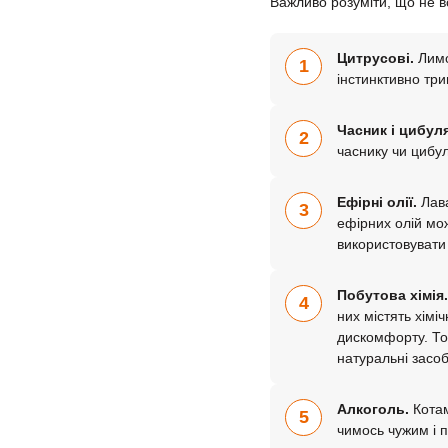
Важливо розуміти, що не в
Цитрусові.
Лимо
1
інстинктивно три
Часник і цибуля
2
часнику чи цибул
Ефірні олії.
Лава
3
ефірних олій мож
використовувати 
Побутова хімія.
4
них містять хімі
дискомфорту. То
натуральні засоб
Алкоголь.
Котам
5
чимось чужим і 