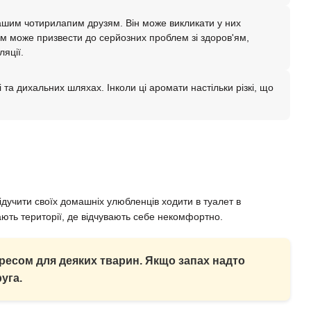
нашим чотирилапим друзям. Він може викликати у них
м може призвести до серйозних проблем зі здоров'ям,
яції.
 та дихальних шляхах. Інколи ці аромати настільки різкі, що
відучити своїх домашніх улюбленців ходити в туалет в
ють території, де відчувають себе некомфортно.
ресом для деяких тварин. Якщо запах надто
уга.