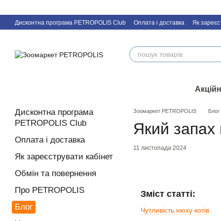
Перейти к основному контенту
Дисконтна програма PETROPOLIS Club
Оплата і доставка
Як зареєс
Акційн
Дисконтна програма
Зоомаркет PETROPOLIS
Блог
PETROPOLIS Club
Який запах
Оплата і доставка
11 листопада 2024
Як зареєструвати кабінет
Обмін та повернення
Про PETROPOLIS
Зміст статті:
Блог
Чутливість нюху котів