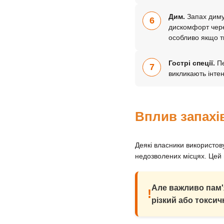
Дим.
Запах диму,
6
дискомфорт чере
особливо якщо т
Гострі спеції.
Пе
7
викликають інте
Вплив запахі
Деякі власники використову
недозволених місцях. Цей 
Але важливо пам'
!
різкий або токсич