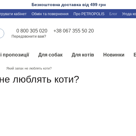
Безкоштовна доставка від 499 грн
трувати кабінет
Обмін та повернення
Про PETROPOLIS
Блог
Угода к
0 800 305 020
+38 067 355 50 20
Передзвонити вам?
і пропозиції
Для собак
Для котів
Новинки
Який запах не люблять коти?
 не люблять коти?