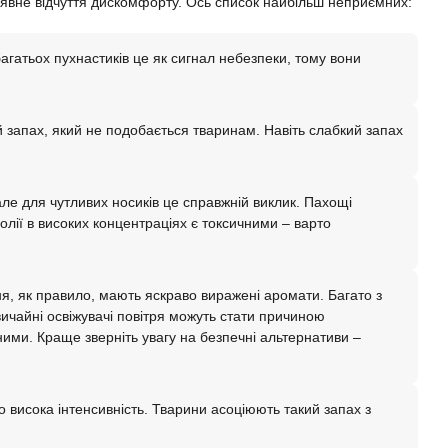
х явне відчуття дискомфорту. Ось список найбільш неприємних:
агатьох пухнастиків це як сигнал небезпеки, тому вони
 запах, який не подобається тваринам. Навіть слабкий запах
е для чутливих носиків це справжній виклик. Пахощі
 олії в високих концентраціях є токсичними – варто
я, як правило, мають яскраво виражені аромати. Багато з
звичайні освіжувачі повітря можуть стати причиною
ими. Краще зверніть увагу на безпечні альтернативи –
висока інтенсивність. Тварини асоціюють такий запах з