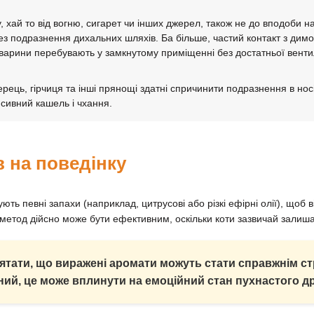
 хай то від вогню, сигарет чи інших джерел, також не до вподоби 
з подразнення дихальних шляхів. Ба більше, частий контакт з димо
варини перебувають у замкнутому приміщенні без достатньої вентил
рець, гірчиця та інші прянощі здатні спричинити подразнення в носі
нсивний кашель і чхання.
в на поведінку
ють певні запахи (наприклад, цитрусові або різкі ефірні олії), щоб 
метод дійсно може бути ефективним, оскільки коти зазвичай залиша
ятати, що виражені аромати можуть стати справжнім ст
ний, це може вплинути на емоційний стан пухнастого др