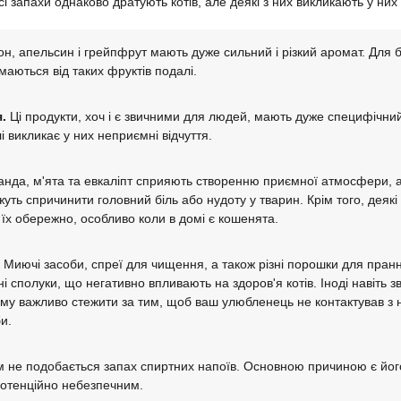
сі запахи однаково дратують котів, але деякі з них викликають у ни
н, апельсин і грейпфрут мають дуже сильний і різкий аромат. Для б
маються від таких фруктів подалі.
.
Ці продукти, хоч і є звичними для людей, мають дуже специфічний
і викликає у них неприємні відчуття.
нда, м'ята та евкаліпт сприяють створенню приємної атмосфери, ал
уть спричинити головний біль або нудоту у тварин. Крім того, деякі
їх обережно, особливо коли в домі є кошенята.
Миючі засоби, спреї для чищення, а також різні порошки для пранн
чні сполуки, що негативно впливають на здоров'я котів. Іноді навіть 
му важливо стежити за тим, щоб ваш улюбленець не контактував з н
и.
 не подобається запах спиртних напоїв. Основною причиною є його 
потенційно небезпечним.