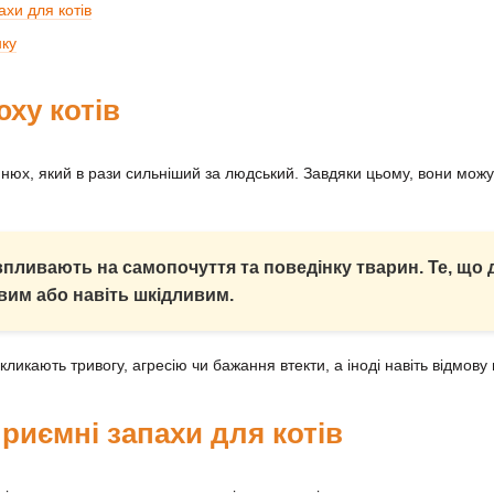
хи для котів
нку
ху котів
нюх, який в рази сильніший за людський. Завдяки цьому, вони можу
пливають на самопочуття та поведінку тварин. Те, що д
вим або навіть шкідливим.
ликають тривогу, агресію чи бажання втекти, а іноді навіть відмову в
риємні запахи для котів