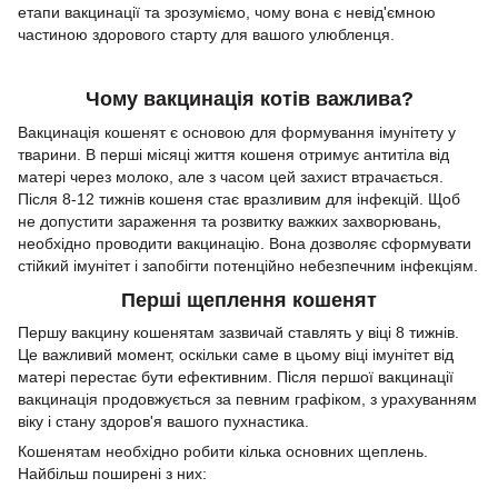
етапи вакцинації та зрозуміємо, чому вона є невід'ємною
частиною здорового старту для вашого улюбленця.
Чому вакцинація котів важлива?
Вакцинація кошенят є основою для формування імунітету у
тварини. В перші місяці життя кошеня отримує антитіла від
матері через молоко, але з часом цей захист втрачається.
Після 8-12 тижнів кошеня стає вразливим для інфекцій. Щоб
не допустити зараження та розвитку важких захворювань,
необхідно проводити вакцинацію. Вона дозволяє сформувати
стійкий імунітет і запобігти потенційно небезпечним інфекціям.
Перші щеплення кошенят
Першу вакцину кошенятам зазвичай ставлять у віці 8 тижнів.
Це важливий момент, оскільки саме в цьому віці імунітет від
матері перестає бути ефективним. Після першої вакцинації
вакцинація продовжується за певним графіком, з урахуванням
віку і стану здоров'я вашого пухнастика.
Кошенятам необхідно робити кілька основних щеплень.
Найбільш поширені з них: