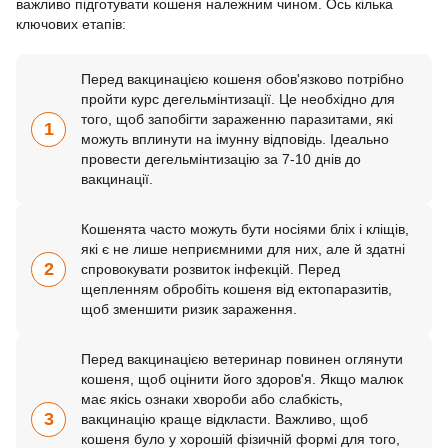
важливо підготувати кошеня належним чином. Ось кілька
ключових етапів:
Перед вакцинацією кошеня обов'язково потрібно
пройти курс дегельмінтизації. Це необхідно для
того, щоб запобігти зараженню паразитами, які
1
можуть вплинути на імунну відповідь. Ідеально
провести дегельмінтизацію за 7-10 днів до
вакцинації.
Кошенята часто можуть бути носіями бліх і кліщів,
які є не лише неприємними для них, але й здатні
2
спровокувати розвиток інфекцій. Перед
щепленням обробіть кошеня від ектопаразитів,
щоб зменшити ризик зараження.
Перед вакцинацією ветеринар повинен оглянути
кошеня, щоб оцінити його здоров'я. Якщо малюк
має якісь ознаки хвороби або слабкість,
3
вакцинацію краще відкласти. Важливо, щоб
кошеня було у хорошій фізичній формі для того,