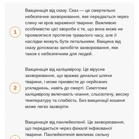
Вакцинація від сказу. Сказ — це смертельно
небезпечне захворювання, яке передається через
слину чи кров зараженої тварини. Важливою
особливістю цієї хвороби є те, що вона може не
1
проявлятися протягом тривалого часу, але її
наслідки можуть бути летальними. Вакцина від
сказу допомагає запобігти захворювання, яке
також є небезпечним для людей.
Вакцинація від каліцивірозу. Це вірусне
захворювання, що вражає дихальні шляхи
тварини, і може призвести до серйозних
2
ускладнень, навіть до смерті. Симптоми
каліцивірозу включають чхання, сльозотечу, високу
температуру та слабкість. Без вакцинації кошеня
може легко захворіти.
Вакцинація від панлейкопенії. Це захворювання,
що передається через фекалії інфікованої
тварини. Панлейкопенія викликає сильну