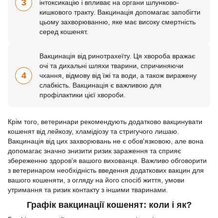
3
інтоксикацію і впливає на органи шлунково-
кишкового тракту. Вакцинація допомагає запобігти
цьому захворюванню, яке має високу смертність
серед кошенят.
Вакцинація від ринотрахеїту. Ця хвороба вражає
очі та дихальні шляхи тварини, спричиняючи
4
чхання, відмову від їжі та води, а також виражену
слабкість. Вакцинація є важливою для
профілактики цієї хвороби.
Крім того, ветеринари рекомендують додатково вакцинувати
кошенят від лейкозу, хламідіозу та стригучого лишаю.
Вакцинація від цих захворювань не є обов'язковою, але вона
допомагає значно знизити ризик зараження та сприяє
збереженню здоров'я вашого вихованця. Важливо обговорити
з ветеринаром необхідність введення додаткових вакцин для
вашого кошеняти, з огляду на його спосіб життя, умови
утримання та ризик контакту з іншими тваринами.
Графік вакцинації кошенят: коли і як?