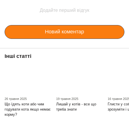
Додайте перший відгук
Новий коментар
Інші статті
26 травня 2025
19 травня 2025
16 травня 202
Що їдять коти або чим
Лишай у котів - все що
Глисти у со
годувати кота якщо немає
треба знати
зрозуміти і
корму?