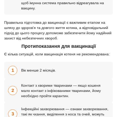
щоб імунна система правильно відреагувала на
вакцину.
Правильна підготовка до вакцинації є важливим етапом на
шляху до здоров'я та довгого життя котика, а відповідальний
підхід до цього процесу допоможе забезпечити йому надійний
захист від небезпечних хвороб.
Протипоказання для вакцинації
Є кілька ситуацій, коли вакцинація котеня не рекомендована:
1
Вік менше 2 місяців.
Контакт з хворими тваринами — якщо кошеня
2
мало контакт з інфікованими тваринами, йому
необхідно пройти карантин.
Інфекційні захворювання — ознаки захворювання,
3
такі як чхання, виділення з носа та очей, можуть