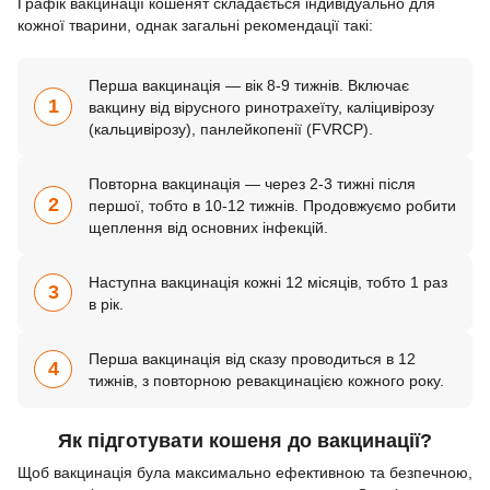
Графік вакцинації кошенят складається індивідуально для
кожної тварини, однак загальні рекомендації такі:
Перша вакцинація — вік 8-9 тижнів. Включає
1
вакцину від вірусного ринотрахеїту, каліцивірозу
(кальцивірозу), панлейкопенії (FVRCP).
Повторна вакцинація — через 2-3 тижні після
2
першої, тобто в 10-12 тижнів. Продовжуємо робити
щеплення від основних інфекцій.
Наступна вакцинація кожні 12 місяців, тобто 1 раз
3
в рік.
Перша вакцинація від сказу проводиться в 12
4
тижнів, з повторною ревакцинацією кожного року.
Як підготувати кошеня до вакцинації?
Щоб вакцинація була максимально ефективною та безпечною,