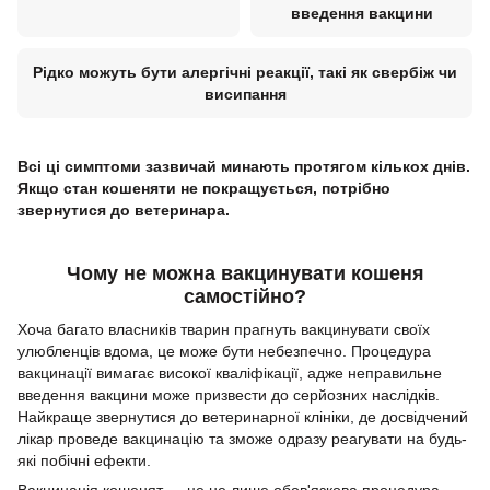
введення вакцини
Рідко можуть бути алергічні реакції, такі як свербіж чи
висипання
Всі ці симптоми зазвичай минають протягом кількох днів.
Якщо стан кошеняти не покращується, потрібно
звернутися до ветеринара.
Чому не можна вакцинувати кошеня
самостійно?
Хоча багато власників тварин прагнуть вакцинувати своїх
улюбленців вдома, це може бути небезпечно. Процедура
вакцинації вимагає високої кваліфікації, адже неправильне
введення вакцини може призвести до серйозних наслідків.
Найкраще звернутися до ветеринарної клініки, де досвідчений
лікар проведе вакцинацію та зможе одразу реагувати на будь-
які побічні ефекти.
Вакцинація кошенят — це не лише обов'язкова процедура,