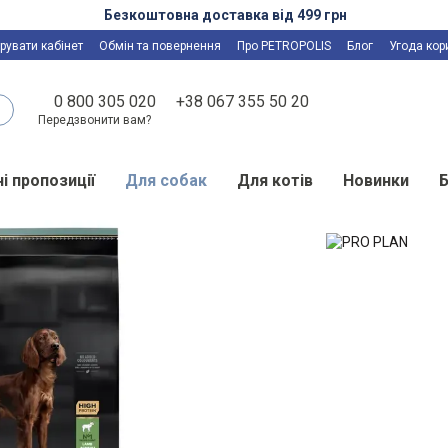
Безкоштовна доставка від 499 грн
рувати кабінет
Обмін та повернення
Про PETROPOLIS
Блог
Угода кор
0 800 305 020
+38 067 355 50 20
Передзвонити вам?
і пропозиції
Для собак
Для котів
Новинки