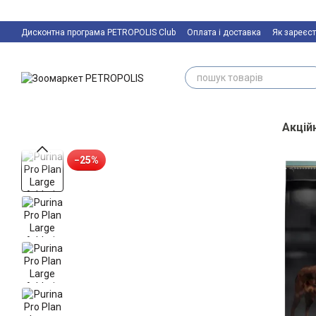
Перейти к основному контенту
Дисконтна програма PETROPOLIS Club
Оплата і доставка
Як зареєст
Акційн
−25%