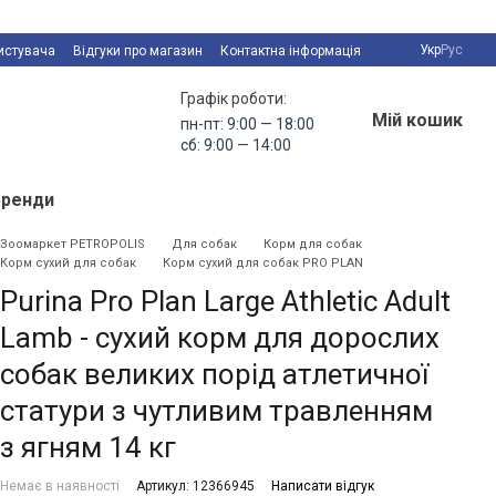
Укр
Рус
истувача
Відгуки про магазин
Контактна інформація
Графік роботи:
Мій кошик
пн-пт: 9:00 — 18:00
сб: 9:00 — 14:00
Бренди
Зоомаркет PETROPOLIS
Для собак
Корм для собак
Корм сухий для собак
Корм сухий для собак PRO PLAN
Purina Pro Plan Large Athletic Adult
Lamb - сухий корм для дорослих
собак великих порід атлетичної
статури з чутливим травленням
з ягням 14 кг
Немає в наявності
Артикул: 12366945
Написати відгук