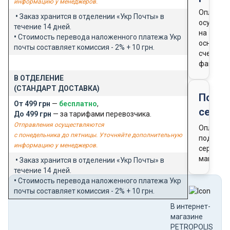
информацию у менеджеров.
Оплата
•
Заказ хранится в отделении «Укр Почты» в
осущест
течение 14 дней.
на
•
Стоимость перевода наложенного платежа Укр
основан
почты составляет комиссия - 2% + 10 грн.
счета-
фактуры
В ОТДЕЛЕНИЕ
(СТАНДАРТ ДОСТАВКА)
Подар
От 499 грн
—
бесплатно
,
серти
До 499 грн
— за тарифами перевозчика.
Отправления осуществляются
Оплата
с понедельника до пятницы. Уточняйте дополнительную
подароч
информацию у менеджеров.
сертифи
магазин
•
Заказ хранится в отделении «Укр Почты» в
течение 14 дней.
•
Стоимость перевода наложенного платежа Укр
почты составляет комиссия - 2% + 10 грн.
В интернет-
магазине
PETROPOLIS