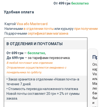
От 499 грн
бесплатно
Удобная оплата
Картой
Visa або Mastercard
Наличными
в отделении почты
или курьеру
при получении
Подарочными
сертификатами магазина
В ОТДЕЛЕНИЯ И ПОЧТОМАТЫ
От 699 грн
—
бесплатно
,
Предо
До 699 грн
— за тарифами перевозчика.
В любой почтомат или отделение.
Оплата
Отправления осуществляются ежедневно с
картой
понедельника по субботу.
Visa
или
•
Заказ хранится в отделении «Новая почта» в
Masterca
течение 7 дней.
любого
•
Стоимость перевода наложенного платежа
банка
Новой почты составляет 20 грн + 2% от суммы
быстро
заказа.
и