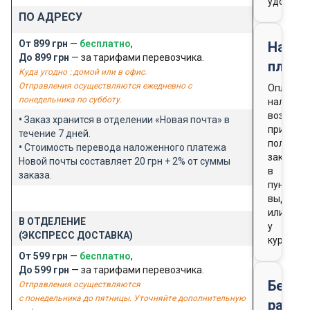
удобно
ПО АДРЕСУ
От 899 грн
—
бесплатно
,
Нало
До 899 грн
— за тарифами перевозчика.
плате
Куда угодно : домой или в офис.
Отправления осуществляются ежедневно с
Оплата
понедельника по субботу.
наличны
возможн
•
Заказ хранится в отделении «Новая почта» в
при
течение 7 дней.
получен
•
Стоимость перевода наложенного платежа
заказа
Новой почты составляет 20 грн + 2% от суммы
в
заказа.
пункте
выдачи
или
В ОТДЕЛЕНИЕ
у
(ЭКСПРЕСС ДОСТАВКА)
курьера
От 599 грн
—
бесплатно
,
До 599 грн
— за тарифами перевозчика.
Безна
Отправления осуществляются
с понедельника до пятницы. Уточняйте дополнительную
расче