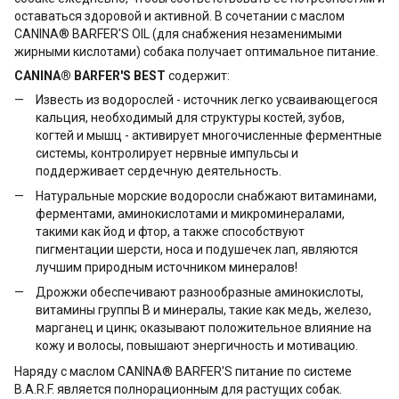
оставаться здоровой и активной. В сочетании с маслом
CANINA® BARFER'S OIL (для снабжения незаменимыми
жирными кислотами) собака получает оптимальное питание.
CANINA® BARFER'S BEST
содержит:
Известь из водорослей - источник легко усваивающегося
кальция, необходимый для структуры костей, зубов,
когтей и мышц - активирует многочисленные ферментные
системы, контролирует нервные импульсы и
поддерживает сердечную деятельность.
Натуральные морские водоросли снабжают витаминами,
ферментами, аминокислотами и микроминералами,
такими как йод и фтор, а также способствуют
пигментации шерсти, носа и подушечек лап, являются
лучшим природным источником минералов!
Дрожжи обеспечивают разнообразные аминокислоты,
витамины группы В и минералы, такие как медь, железо,
марганец и цинк; оказывают положительное влияние на
кожу и волосы, повышают энергичность и мотивацию.
Наряду с маслом CANINA® BARFER'S питание по системе
B.A.R.F. является полнорационным для растущих собак.