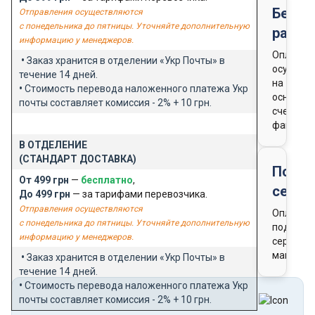
Безна
Отправления осуществляются
с понедельника до пятницы. Уточняйте дополнительную
расче
информацию у менеджеров.
Оплата
•
Заказ хранится в отделении «Укр Почты» в
осущест
течение 14 дней.
на
•
Стоимость перевода наложенного платежа Укр
основан
почты составляет комиссия - 2% + 10 грн.
счета-
фактуры
В ОТДЕЛЕНИЕ
(СТАНДАРТ ДОСТАВКА)
Подар
От 499 грн
—
бесплатно
,
серти
До 499 грн
— за тарифами перевозчика.
Отправления осуществляются
Оплата
с понедельника до пятницы. Уточняйте дополнительную
подароч
информацию у менеджеров.
сертифи
магазин
•
Заказ хранится в отделении «Укр Почты» в
течение 14 дней.
•
Стоимость перевода наложенного платежа Укр
почты составляет комиссия - 2% + 10 грн.