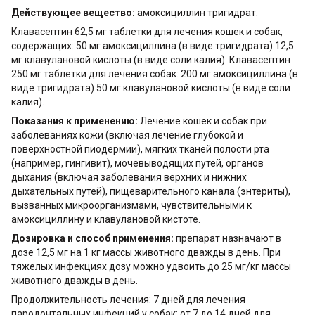
Действующее вещество:
амоксициллин тригидрат.
Клавасептин 62,5 мг таблетки для лечения кошек и собак,
содержащих: 50 мг амоксициллина (в виде тригидрата) 12,5
мг клавулановой кислоты (в виде соли калия). Клавасептин
250 мг таблетки для лечения собак: 200 мг амоксициллина (в
виде тригидрата) 50 мг клавулановой кислоты (в виде соли
калия).
Показания к применению:
Лечение кошек и собак при
заболеваниях кожи (включая лечение глубокой и
поверхностной пиодермии), мягких тканей полости рта
(например, гингивит), мочевыводящих путей, органов
дыхания (включая заболевания верхних и нижних
дыхательных путей), пищеварительного канала (энтериты),
вызванных микроорганизмами, чувствительными к
амоксициллину и клавулановой кистоте.
Дозировка и способ применения:
препарат назначают в
дозе 12,5 мг на 1 кг массы животного дважды в день. При
тяжелых инфекциях дозу можно удвоить до 25 мг/кг массы
животного дважды в день.
Продолжительность лечения: 7 дней для лечения
пародонтальных инфекций у собак; от 7 до 14 дней для