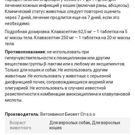
лечения кожных инфекций у кошек (включая раны, абсцессы).
Клинический статус животных следует повторно оценить
через 7 дней, лечение продлится еще на 7 дней, если это
необходимо.
Подробная дозировка: Клавасептин 62,5 мг – 1 таблетка на 5
кг массы тела. Клавасептин 250 мг – 1 таблетка на 20 кг массы
тела.
Противопоказания:
не использовать при
гиперчувствительности к пенициллинам или другим
веществам группы β-лактам или к любому из эксципиентов.
Только для кошек и собак. Не использовать другим
животным. Не использовать у животных с серьезной
дисфункцией почек, сопровождающихся анурией или
олигуарией. Не использовать в случаях известной
резистентности к комбинации амоксициллина и клавулановой
кислоты.
Производитель:
Ветоквинол Биовет Сп.з.о.о
Возраст
Для взрослых собак, Для взрослых
животного
кошек