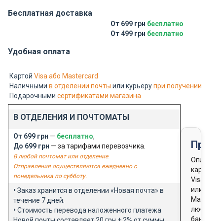
Бесплатная доставка
От 699 грн
бесплатно
От 499 грн
бесплатно
Удобная оплата
Картой
Visa або Mastercard
Наличными
в отделении почты
или курьеру
при получении
Подарочными
сертификатами магазина
В ОТДЕЛЕНИЯ И ПОЧТОМАТЫ
От 699 грн
—
бесплатно
,
Предо
До 699 грн
— за тарифами перевозчика.
В любой почтомат или отделение.
Оплата
Отправления осуществляются ежедневно с
картой
понедельника по субботу.
Visa
или
•
Заказ хранится в отделении «Новая почта» в
Masterca
течение 7 дней.
любого
•
Стоимость перевода наложенного платежа
банка
Новой почты составляет 20 грн + 2% от суммы