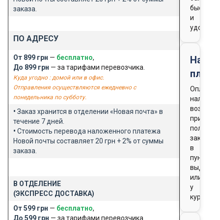
быстро
заказа.
и
удобно
ПО АДРЕСУ
От 899 грн
—
бесплатно
,
Нало
До 899 грн
— за тарифами перевозчика.
плате
Куда угодно : домой или в офис.
Отправления осуществляются ежедневно с
Оплата
понедельника по субботу.
наличны
возможн
•
Заказ хранится в отделении «Новая почта» в
при
течение 7 дней.
получен
•
Стоимость перевода наложенного платежа
заказа
Новой почты составляет 20 грн + 2% от суммы
в
заказа.
пункте
выдачи
или
В ОТДЕЛЕНИЕ
у
(ЭКСПРЕСС ДОСТАВКА)
курьера
От 599 грн
—
бесплатно
,
До 599 грн
— за тарифами перевозчика.