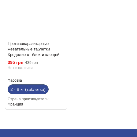
Противопаразитарные
жевательные таблетки
Кределио от блох и клещей
для котов массой тела 2 - 8 кг
395 грн
439 грн
Нет в наличии
Фасовка
2 - 8 кг (таблетка)
Страна производитель
Франция