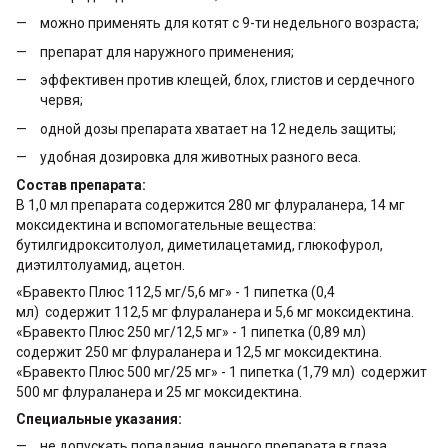
можно применять для котят с 9-ти недельного возраста;
препарат для наружного применения;
эффективен против клещей, блох, глистов и сердечного
червя;
одной дозы препарата хватает на 12 недель защиты;
удобная дозировка для животных разного веса.
Состав препарата:
В 1,0 мл препарата содержится 280 мг флураланера, 14 мг
моксидектина и вспомогательные вещества:
бутилгидрокситолуол, диметилацетамид, глюкофурол,
диэтилтолуамид, ацетон.
«Бравекто Плюс 112,5 мг/5,6 мг» - 1 пипетка (0,4
мл) содержит 112,5 мг флураланера и 5,6 мг моксидектина.
«Бравекто Плюс 250 мг/12,5 мг» - 1 пипетка (0,89 мл)
содержит 250 мг флураланера и 12,5 мг моксидектина.
«Бравекто Плюс 500 мг/25 мг» - 1 пипетка (1,79 мл) содержит
500 мг флураланера и 25 мг моксидектина.
Специальные указания:
не допускать попадания данного препарата в глаза