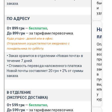
быстро
заказа.
и
удобно
ПО АДРЕСУ
От 899 грн
—
бесплатно
,
Нало
До 899 грн
— за тарифами перевозчика.
плате
Куда угодно : домой или в офис.
Отправления осуществляются ежедневно с
Оплата
понедельника по субботу.
наличны
возможн
•
Заказ хранится в отделении «Новая почта» в
при
течение 7 дней.
получен
•
Стоимость перевода наложенного платежа
заказа
Новой почты составляет 20 грн + 2% от суммы
в
заказа.
пункте
выдачи
или
В ОТДЕЛЕНИЕ
у
(ЭКСПРЕСС ДОСТАВКА)
курьера
От 599 грн
—
бесплатно
,
До 599 грн
— за тарифами перевозчика.