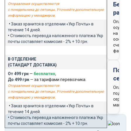
Безна
Отправления осуществляются
с понедельника до пятницы. Уточняйте дополнительную
расче
информацию у менеджеров.
Оплата
•
Заказ хранится в отделении «Укр Почты» в
осущест
течение 14 дней.
на
•
Стоимость перевода наложенного платежа Укр
основан
почты составляет комиссия - 2% + 10 грн.
счета-
фактуры
В ОТДЕЛЕНИЕ
(СТАНДАРТ ДОСТАВКА)
Подар
От 499 грн
—
бесплатно
,
серти
До 499 грн
— за тарифами перевозчика.
Отправления осуществляются
Оплата
с понедельника до пятницы. Уточняйте дополнительную
подароч
информацию у менеджеров.
сертифи
магазин
•
Заказ хранится в отделении «Укр Почты» в
течение 14 дней.
•
Стоимость перевода наложенного платежа Укр
почты составляет комиссия - 2% + 10 грн.