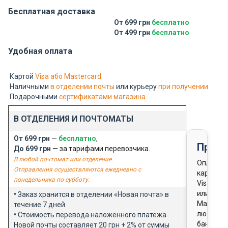
Бесплатная доставка
От 699 грн
бесплатно
От 499 грн
бесплатно
Удобная оплата
Картой
Visa або Mastercard
Наличными
в отделении почты
или курьеру
при получении
Подарочными
сертификатами магазина
В ОТДЕЛЕНИЯ И ПОЧТОМАТЫ
От 699 грн
—
бесплатно
,
Предо
До 699 грн
— за тарифами перевозчика.
В любой почтомат или отделение.
Оплата
Отправления осуществляются ежедневно с
картой
понедельника по субботу.
Visa
или
•
Заказ хранится в отделении «Новая почта» в
Masterca
течение 7 дней.
любого
•
Стоимость перевода наложенного платежа
банка
Новой почты составляет 20 грн + 2% от суммы