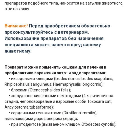
препаратов подобного типа, наносится на затылок животного,
а не на холку.
Внимание!
Перед приобретением обязательно
проконсультируйтесь с ветеринаром.
Использование препаратов без назначения
специалиста может нанести вред вашему
животному.
Препарат можно применять кошкам для лечения и
профилактики заражения экто- и эндопаразитами:
• иксодовыми клещами (Ixodes ricinus, Ixodes scapularis,
Rhipicephalus sanguineus, Haemaphysalis longicornis);
• блохами (Ctenocephalides felis);
• желудочно-кишечными нематодами (4-я личиночная
стадия, неполовозрелые и взрослые особи Toxocara cati,
Ancylostoma tubaeforme);
• сердечными гельминтами (Dirofilaria immitis),
вызывающими дирофиляриоз сердца;
• при отодектозе (вызванном клещом Otodectes cynotis);