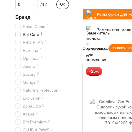
От Цена, грн
До Цена, грн
OK
Корм сухой для к
Бренд
0
Royal Canin
Заменитель молок
1
Brit Care
0
PRO PLAN
по популяр
Сортировка:
0
Farmina
0
Optimeal
0
Josera
−25%
0
Savory
0
Monge
0
Nature's Protection
0
Exclusion
0
BonaCibo
0
Acana
0
Brit Premium
0
CLUB 4 PAWS