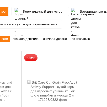
отов
Корм влажный для котов
Ветеринарные ди
а и аксессуары для кормления котят
ности
сначала дешевле
сначала дороже
по названию
−25%