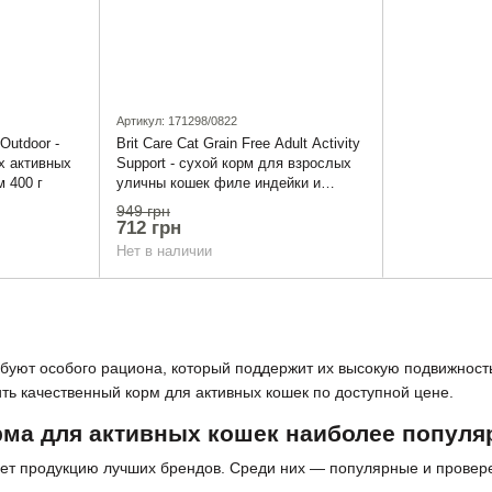
Артикул: 171298/0822
Outdoor -
Brit Care Cat Grain Free Adult Activity
х активных
Support - сухой корм для взрослых
 400 г
уличны кошек филе индейки и
курицы 2 кг
949 грн
712 грн
Нет в наличии
буют особого рациона, который поддержит их высокую подвижност
ить качественный корм для активных кошек по доступной цене.
рма для активных кошек наиболее попул
ет продукцию лучших брендов. Среди них — популярные и провер