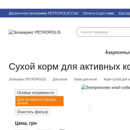
Перейти к основному контенту
Дисконтная программа PETROPOLIS Club
Оплата и доставка
Как за
Контактная информация
Акционны
Сухой корм для активных к
Зоомаркет PETROPOLIS
Для котов
Корм для котов
Корм сухой для к
Особые потребности:
Для активного образа
жизни
Очистить фильтр
Цена, грн