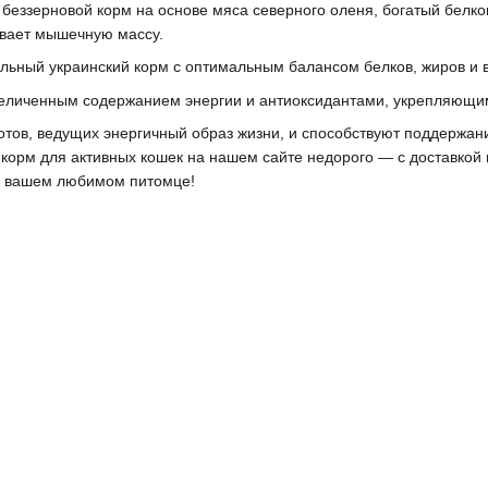
— беззерновой корм на основе мяса северного оленя, богатый бел
ивает мышечную массу.
ьный украинский корм с оптимальным балансом белков, жиров и ви
увеличенным содержанием энергии и антиоксидантами, укрепляющим
отов, ведущих энергичный образ жизни, и способствуют поддержан
корм для активных кошек на нашем сайте недорого — с доставкой по
 о вашем любимом питомце!