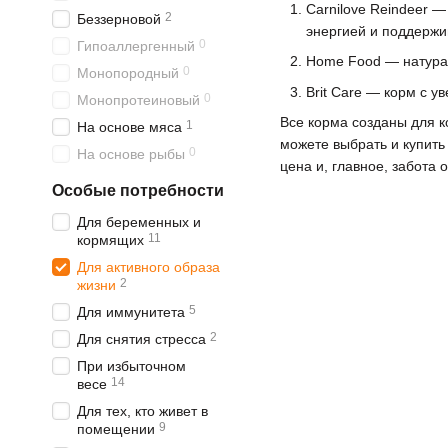
Carnilove Reindeer 
2
Беззерновой
энергией и поддерж
0
Гипоаллергенный
Home Food — натурал
0
Монопородный
Brit Care — корм с 
0
Монопротеиновый
Все корма созданы для к
1
На основе мяса
можете выбрать и купить 
0
На основе рыбы
цена и, главное, забота
Особые потребности
Для беременных и
11
кормящих
Для активного образа
2
жизни
5
Для иммунитета
2
Для снятия стресса
При избыточном
14
весе
Для тех, кто живет в
9
помещении