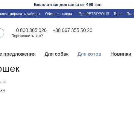
Бесплатная доставка от 499 грн
регистрировать кабинет
Обмен и возврат
Про PETROPOLIS
Блог
Пол
0 800 305 020
+38 067 355 50 20
Перезвонить вам?
е предложения
Для собак
Для котов
Новинки
ошек
отов