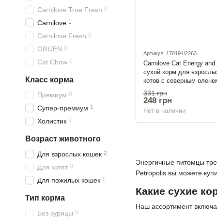
0
Carnilove True Fresh
1
Carnilove
0
Carnilove Fresh
0
ORIJEN
Артикул: 170194/2263
0
Cat Chow
Carnilove Cat Energy and 
сухой корм для взрослы
Класс корма
котов с северным оленем
331 грн
0
Премиум
248 грн
1
Супер-премиум
Нет в наличии
1
Холистик
Возраст животного
2
Для взрослых кошек
Энергичные питомцы тре
0
Для котят
Petropolis вы можете куп
1
Для пожилых кошек
Какие сухие ко
Тип корма
Наш ассортимент включа
0
Без курицы