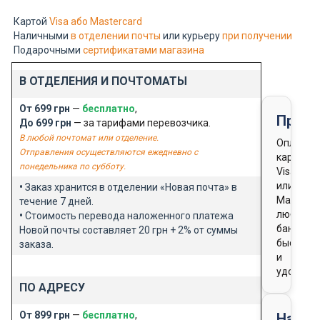
Картой
Visa або Mastercard
Наличными
в отделении почты
или курьеру
при получении
Подарочными
сертификатами магазина
В ОТДЕЛЕНИЯ И ПОЧТОМАТЫ
От 699 грн
—
бесплатно
,
Предо
До 699 грн
— за тарифами перевозчика.
В любой почтомат или отделение.
Оплата
Отправления осуществляются ежедневно с
картой
понедельника по субботу.
Visa
или
•
Заказ хранится в отделении «Новая почта» в
Masterca
течение 7 дней.
любого
•
Стоимость перевода наложенного платежа
банка
Новой почты составляет 20 грн + 2% от суммы
быстро
заказа.
и
удобно
ПО АДРЕСУ
От 899 грн
—
бесплатно
,
Нало