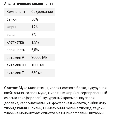
Аналитические компоненты:
Компонент
Содержание
белки
50%
жиры
17%
зола
8%
клетчатка
1,5%
влажность
6,5%
витамин А
30000 МЕ
витамин D3
1000 МЕ
витамин Е
650 мг
Состав:
Мука мяса птицы, изолят соевого белка, кукурузная
клейковина, соевая мука, животных жир (консервированный
смесью токоферолов), кукурузный крахмал, вкусовая
добавка, карбонат кальция, фосфорная кислота, рыбий жир,
хлорид калия, L-лизин, DL-метионин, холина хлорид, таурин,
тиамина мононитрат, сульфта меди, рибофлавин, витамин