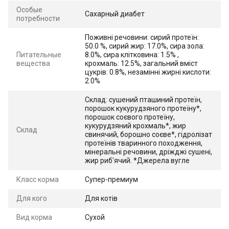
Особые
Сахарный диабет
потребности
Поживні речовини: сирий протеїн:
50.0 %, сирий жир: 17.0%, сира зола:
Питательные
8.0%, сира клітковина: 1.5% ,
вещества
крохмаль: 12.5%, загальний вміст
цукрів: 0.8%, незамінні жирні кислоти:
2.0%
Склад: сушений пташиний протеїн,
порошок кукурудзяного протеїну*,
порошок соєвого протеїну,
кукурудзяний крохмаль*, жир
Склад
свинячий, борошно соєве*, гідролізат
протеїнів тваринного походження,
мінеральні речовини, дріжджі сушені,
жир риб'ячий. *Джерела вугле
Класс корма
Супер-премиум
Для кого
Для котів
Вид корма
Сухой