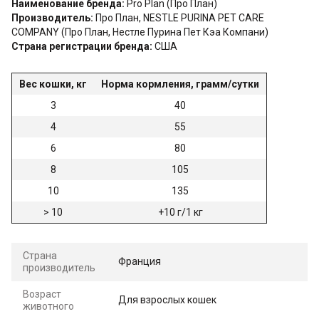
Наименование бренда:
Pro Plan (Про План)
Производитель:
Про План, NESTLE PURINA PET CARE
COMPANY (Про План, Нестле Пурина Пет Кэа Компани)
Страна регистрации бренда:
США
Вес кошки, кг
Норма кормления, грамм/сутки
3
40
4
55
6
80
8
105
10
135
> 10
+10 г/1 кг
Страна
Франция
производитель
Возраст
Для взрослых кошек
животного