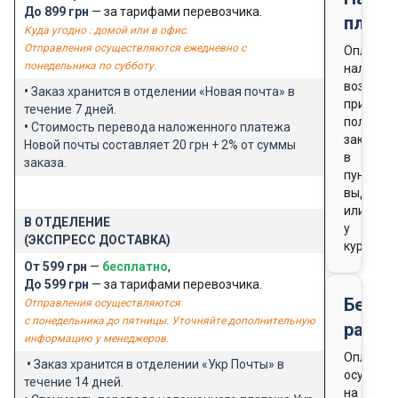
До 899 грн
— за тарифами перевозчика.
плате
Куда угодно : домой или в офис.
Отправления осуществляются ежедневно с
Оплата
понедельника по субботу.
наличны
возможн
•
Заказ хранится в отделении «Новая почта» в
при
течение 7 дней.
получен
•
Стоимость перевода наложенного платежа
заказа
Новой почты составляет 20 грн + 2% от суммы
в
заказа.
пункте
выдачи
или
В ОТДЕЛЕНИЕ
у
(ЭКСПРЕСС ДОСТАВКА)
курьера
От 599 грн
—
бесплатно
,
До 599 грн
— за тарифами перевозчика.
Безна
Отправления осуществляются
с понедельника до пятницы. Уточняйте дополнительную
расче
информацию у менеджеров.
Оплата
•
Заказ хранится в отделении «Укр Почты» в
осущест
течение 14 дней.
на