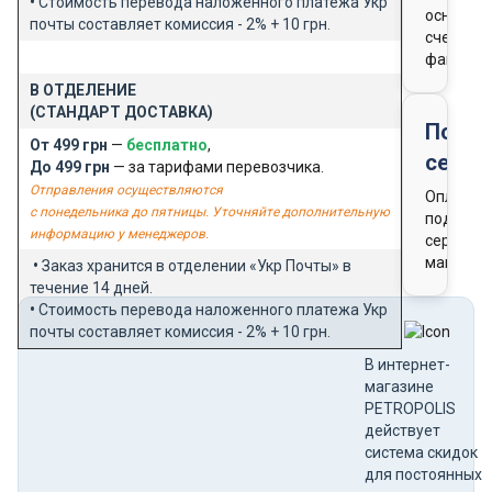
•
Стоимость перевода наложенного платежа Укр
основан
почты составляет комиссия - 2% + 10 грн.
счета-
фактуры
В ОТДЕЛЕНИЕ
(СТАНДАРТ ДОСТАВКА)
Подар
От 499 грн
—
бесплатно
,
серти
До 499 грн
— за тарифами перевозчика.
Отправления осуществляются
Оплата
с понедельника до пятницы. Уточняйте дополнительную
подароч
информацию у менеджеров.
сертифи
магазин
•
Заказ хранится в отделении «Укр Почты» в
течение 14 дней.
•
Стоимость перевода наложенного платежа Укр
почты составляет комиссия - 2% + 10 грн.
В интернет-
магазине
PETROPOLIS
действует
система скидок
для постоянных