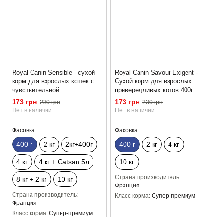
Royal Canin Sensible - сухой
Royal Canin Savour Exigent -
корм для взрослых кошек с
Сухой корм для взрослых
чувствительной
привередливых котов 400г
пищеварительной системой
173 грн
173 грн
230 грн
230 грн
400г
Нет в наличии
Нет в наличии
Фасовка
Фасовка
400 г
2 кг
2кг+400г
400 г
2 кг
4 кг
4 кг
4 кг + Catsan 5л
10 кг
Страна производитель
8 кг + 2 кг
10 кг
Франция
Страна производитель
Класс корма
Супер-премиум
Франция
Класс корма
Супер-премиум