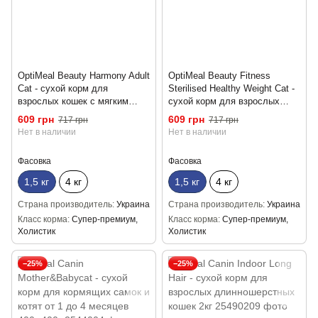
OptiMeal Beauty Harmony Adult
OptiMeal Beauty Fitness
Cat - сухой корм для
Sterilised Healthy Weight Cat -
взрослых кошек с мягким
сухой корм для взрослых
успокаивающим эффектом с
стерилизованных кошек с
609 грн
609 грн
717 грн
717 грн
морепродуктами 1,5 кг
морепродуктами 1,5 кг
Нет в наличии
Нет в наличии
Фасовка
Фасовка
1,5 кг
4 кг
1,5 кг
4 кг
Страна производитель
Украина
Страна производитель
Украина
Класс корма
Супер-премиум,
Класс корма
Супер-премиум,
Холистик
Холистик
−25%
−25%