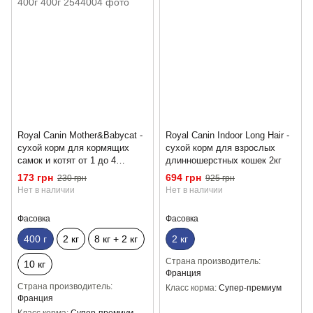
Royal Canin Mother&Babycat -
Royal Canin Indoor Long Hair -
сухой корм для кормящих
сухой корм для взрослых
самок и котят от 1 до 4
длинношерстных кошек 2кг
месяцев 400г 400г
173 грн
694 грн
230 грн
925 грн
Нет в наличии
Нет в наличии
Фасовка
Фасовка
400 г
2 кг
8 кг + 2 кг
2 кг
Страна производитель
10 кг
Франция
Страна производитель
Класс корма
Супер-премиум
Франция