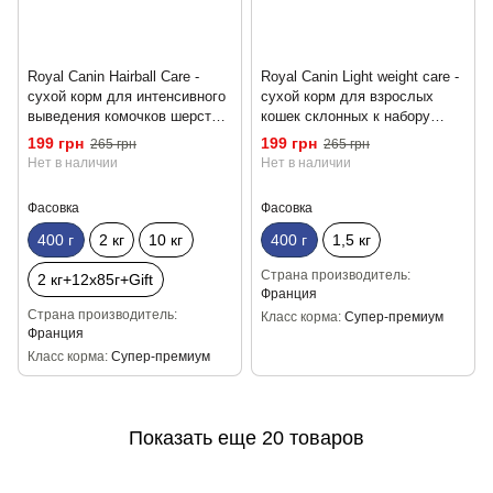
Royal Canin Hairball Care -
Royal Canin Light weight care -
сухой корм для интенсивного
сухой корм для взрослых
выведения комочков шерсти у
кошек склонных к набору
взрослых кошек 400 г
лишнего веса 400г
199 грн
199 грн
265 грн
265 грн
Нет в наличии
Нет в наличии
Фасовка
Фасовка
400 г
2 кг
10 кг
400 г
1,5 кг
Страна производитель
2 кг+12х85г+Gift
Франция
Страна производитель
Класс корма
Супер-премиум
Франция
Класс корма
Супер-премиум
Показать еще 20 товаров