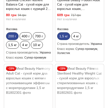
OptiMeal Chicken Nutrient
OptiMeal Beauty Podium Adult
Balance Cat - сухой корм для
Cat - сухой корм для
взрослых кошек с курицей 200
взрослых кошек,
г
способствующий
80 грн
609 грн
94 грн
717 грн
поддержанию здоровья кожи
Нет в наличии
Нет в наличии
и ухода за зубами с
морепродуктами 1,5 кг
Фасовка
Фасовка
200 г
400 г
700 г
1,5 кг
4 кг
Страна производитель
Украина
1,5 кг
4 кг
10 кг
Класс корма
Супер-премиум,
Страна производитель
Украина
Холистик
Класс корма
Супер-премиум
−15%
−15%