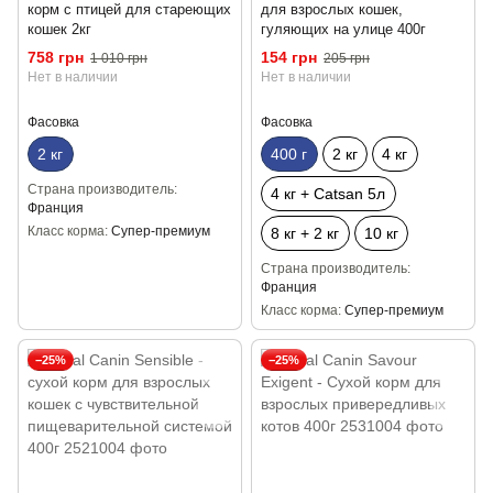
корм с птицей для стареющих
для взрослых кошек,
кошек 2кг
гуляющих на улице 400г
758 грн
154 грн
1 010 грн
205 грн
Нет в наличии
Нет в наличии
Фасовка
Фасовка
2 кг
400 г
2 кг
4 кг
Страна производитель
4 кг + Catsan 5л
Франция
Класс корма
Супер-премиум
8 кг + 2 кг
10 кг
Страна производитель
Франция
Класс корма
Супер-премиум
−25%
−25%