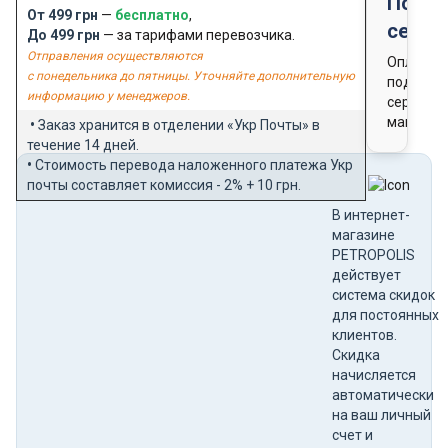
Подар
От 499 грн
—
бесплатно
,
серти
До 499 грн
— за тарифами перевозчика.
Отправления осуществляются
Оплата
с понедельника до пятницы. Уточняйте дополнительную
подароч
информацию у менеджеров.
сертифи
магазин
•
Заказ хранится в отделении «Укр Почты» в
течение 14 дней.
•
Стоимость перевода наложенного платежа Укр
почты составляет комиссия - 2% + 10 грн.
В интернет-
магазине
PETROPOLIS
действует
система скидок
для постоянных
клиентов.
Скидка
начисляется
автоматически
на ваш личный
счет и