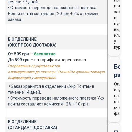
при
течение 7 дней.
получен
•
Стоимость перевода наложенного платежа
заказа
Новой почты составляет 20 грн + 2% от суммы
в
заказа.
пункте
выдачи
или
В ОТДЕЛЕНИЕ
у
(ЭКСПРЕСС ДОСТАВКА)
курьера
От 599 грн
—
бесплатно
,
До 599 грн
— за тарифами перевозчика.
Безна
Отправления осуществляются
с понедельника до пятницы. Уточняйте дополнительную
расче
информацию у менеджеров.
Оплата
•
Заказ хранится в отделении «Укр Почты» в
осущест
течение 14 дней.
на
•
Стоимость перевода наложенного платежа Укр
основан
почты составляет комиссия - 2% + 10 грн.
счета-
фактуры
В ОТДЕЛЕНИЕ
(СТАНДАРТ ДОСТАВКА)