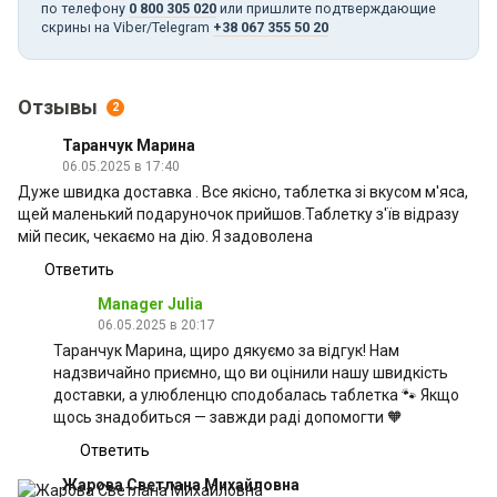
по телефону
0 800 305 020
или пришлите подтверждающие
скрины на Viber/Telegram
+38 067 355 50 20
Отзывы
2
Таранчук Марина
06.05.2025 в 17:40
Дуже швидка доставка . Все якісно, таблетка зі вкусом м'яса,
щей маленький подаруночок прийшов.Таблетку з'їв відразу
мій песик, чекаємо на дію. Я задоволена
Ответить
Manager Julia
06.05.2025 в 20:17
Таранчук Марина, щиро дякуємо за відгук! Нам
надзвичайно приємно, що ви оцінили нашу швидкість
доставки, а улюбленцю сподобалась таблетка 🐾 Якщо
щось знадобиться — завжди раді допомогти 🧡
Ответить
Жарова Светлана Михайловна