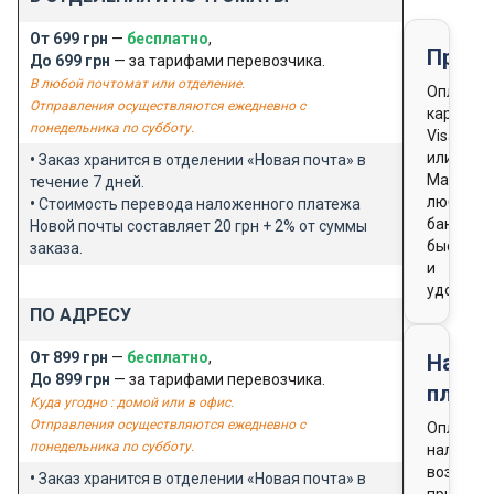
От 699 грн
—
бесплатно
,
Предо
До 699 грн
— за тарифами перевозчика.
В любой почтомат или отделение.
Оплата
Отправления осуществляются ежедневно с
картой
понедельника по субботу.
Visa
или
•
Заказ хранится в отделении «Новая почта» в
Masterca
течение 7 дней.
любого
•
Стоимость перевода наложенного платежа
банка
Новой почты составляет 20 грн + 2% от суммы
быстро
заказа.
и
удобно
ПО АДРЕСУ
От 899 грн
—
бесплатно
,
Нало
До 899 грн
— за тарифами перевозчика.
плате
Куда угодно : домой или в офис.
Отправления осуществляются ежедневно с
Оплата
понедельника по субботу.
наличны
возможн
•
Заказ хранится в отделении «Новая почта» в