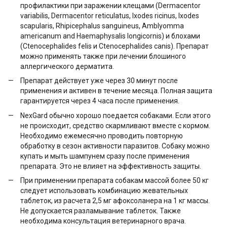
профилактики при заражении клещами (Dermacentor
variabilis, Dermacentor reticulatus, Ixodes ricinus, Ixodes
scapularis, Rhipicephalus sanguineus, Amblyomma
americanum and Haemaphysalis longicornis) и блохами
(Ctenocephalides felis и Ctenocephalides canis). Препарат
можно применять также при лечении блошиного
аллергического дерматита.
Препарат действует уже через 30 минут после
применения и активен в течение месяца. Полная защита
гарантируется через 4 часа после применения.
NexGard обычно хорошо поедается собаками. Если этого
не происходит, средство скармливают вместе с кормом.
Необходимо ежемесячно проводить повторную
обработку в сезон активности паразитов. Собаку можно
купать и мыть шампунем сразу после применения
препарата. Это не влияет на эффективность защиты.
При применении препарата собакам массой более 50 кг
следует использовать комбинацию жевательных
таблеток, из расчета 2,5 мг афоксоланера на 1 кг массы.
Не допускается разламывание таблеток. Также
необходима консультация ветеринарного врача.