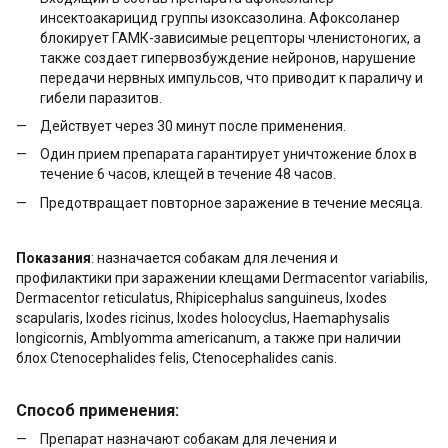
инсектоакарицид группы изоксазолина. Афоксоланер
блокирует ГАМК-зависимые рецепторы членистоногих, а
также создает гипервозбуждение нейронов, нарушение
передачи нервных импульсов, что приводит к параличу и
гибели паразитов.
Действует через 30 минут после применения.
Один прием препарата гарантирует уничтожение блох в
течение 6 часов, клещей в течение 48 часов.
Предотвращает повторное заражение в течение месяца.
Показания
: назначается собакам для лечения и
профилактики при заражении клещами Dermacentor variabilis,
Dermacentor reticulatus, Rhipicephalus sanguineus, Ixodes
scapularis, Ixodes ricinus, Ixodes holocyclus, Haemaphysalis
longicornis, Amblyomma americanum, а также при наличии
блох Ctenocephalides felis, Ctenocephalides canis.
Способ применения:
Препарат назначают собакам для лечения и