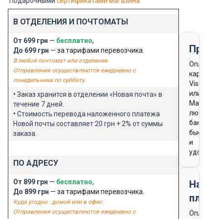
Подарочными
сертификатами магазина
В ОТДЕЛЕНИЯ И ПОЧТОМАТЫ
От 699 грн
—
бесплатно
,
Предо
До 699 грн
— за тарифами перевозчика.
В любой почтомат или отделение.
Оплата
Отправления осуществляются ежедневно с
картой
понедельника по субботу.
Visa
или
•
Заказ хранится в отделении «Новая почта» в
Masterca
течение 7 дней.
любого
•
Стоимость перевода наложенного платежа
банка
Новой почты составляет 20 грн + 2% от суммы
быстро
заказа.
и
удобно
ПО АДРЕСУ
От 899 грн
—
бесплатно
,
Нало
До 899 грн
— за тарифами перевозчика.
плате
Куда угодно : домой или в офис.
Отправления осуществляются ежедневно с
Оплата