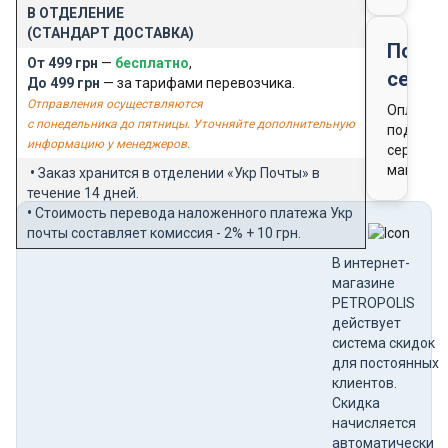
В ОТДЕЛЕНИЕ
(СТАНДАРТ ДОСТАВКА)
Подар
От 499 грн
—
бесплатно
,
серти
До 499 грн
— за тарифами перевозчика.
Отправления осуществляются
Оплата
с понедельника до пятницы. Уточняйте дополнительную
подароч
информацию у менеджеров.
сертифи
магазин
•
Заказ хранится в отделении «Укр Почты» в
течение 14 дней.
•
Стоимость перевода наложенного платежа Укр
почты составляет комиссия - 2% + 10 грн.
В интернет-
магазине
PETROPOLIS
действует
система скидок
для постоянных
клиентов.
Скидка
начисляется
автоматически