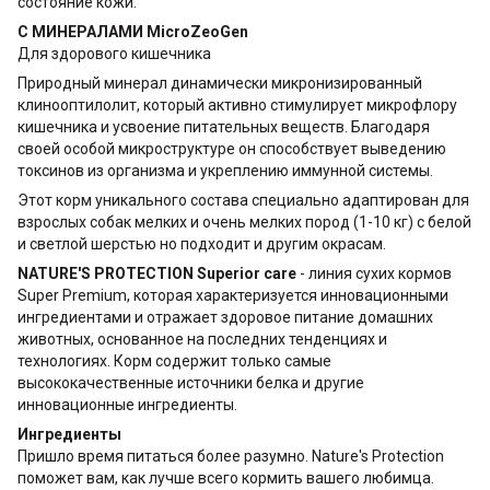
состояние кожи.
С МИНЕРАЛАМИ MicroZeoGen
Для здорового кишечника
Природный минерал динамически микронизированный
клинооптилолит, который активно стимулирует микрофлору
кишечника и усвоение питательных веществ. Благодаря
своей особой микроструктуре он способствует выведению
токсинов из организма и укреплению иммунной системы.
Этот корм уникального состава специально адаптирован для
взрослых собак мелких и очень мелких пород (1-10 кг) с белой
и светлой шерстью но подходит и другим окрасам.
NATURE'S PROTECTION Superior care
- линия сухих кормов
Super Premium, которая характеризуется инновационными
ингредиентами и отражает здоровое питание домашних
животных, основанное на последних тенденциях и
технологиях. Корм содержит только самые
высококачественные источники белка и другие
инновационные ингредиенты.
Ингредиенты
Пришло время питаться более разумно. Nature's Protection
поможет вам, как лучше всего кормить вашего любимца.