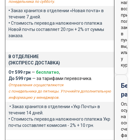
понедельника по субботу.
наличны
возможн
•
Заказ хранится в отделении «Новая почта» в
при
течение 7 дней.
получен
•
Стоимость перевода наложенного платежа
заказа
Новой почты составляет 20 грн + 2% от суммы
в
заказа.
пункте
выдачи
или
В ОТДЕЛЕНИЕ
у
(ЭКСПРЕСС ДОСТАВКА)
курьера
От 599 грн
—
бесплатно
,
До 599 грн
— за тарифами перевозчика.
Безна
Отправления осуществляются
с понедельника до пятницы. Уточняйте дополнительную
расче
информацию у менеджеров.
Оплата
•
Заказ хранится в отделении «Укр Почты» в
осущест
течение 14 дней.
на
•
Стоимость перевода наложенного платежа Укр
основан
почты составляет комиссия - 2% + 10 грн.
счета-
фактуры