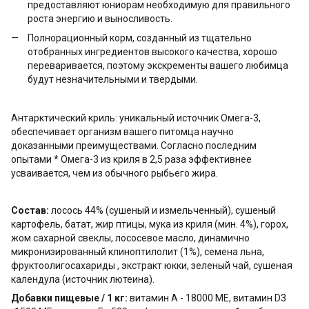
предоставляют юниорам необходимую для правильного
роста энергию и выносливость.
Полнорационный корм, созданный из тщательно
отобранных ингредиентов высокого качества, хорошо
переваривается, поэтому экскременты вашего любимца
будут незначительными и твердыми.
Антарктический криль: уникальный источник Омега-3,
обеспечивает организм вашего питомца научно
доказанными преимуществами. Согласно последним
опытами * Омега-3 из криля в 2,5 раза эффективнее
усваивается, чем из обычного рыбьего жира.
Состав:
лосось 44% (сушеный и измельченный), сушеный
картофель, батат, жир птицы, мука из криля (мин. 4%), горох,
жом сахарной свеклы, лососевое масло, динамично
микронизированный клиноптилолит (1%), семена льна,
фруктоолигосахариды , экстракт юкки, зеленый чай, сушеная
календула (источник лютеина).
Добавки пищевые / 1 кг:
витамин A - 18000 МЕ, витамин D3