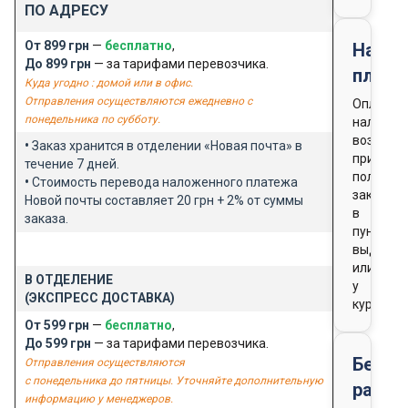
ПО АДРЕСУ
От 899 грн
—
бесплатно
,
Нало
До 899 грн
— за тарифами перевозчика.
плате
Куда угодно : домой или в офис.
Отправления осуществляются ежедневно с
Оплата
понедельника по субботу.
наличны
возможн
•
Заказ хранится в отделении «Новая почта» в
при
течение 7 дней.
получен
•
Стоимость перевода наложенного платежа
заказа
Новой почты составляет 20 грн + 2% от суммы
в
заказа.
пункте
выдачи
или
В ОТДЕЛЕНИЕ
у
(ЭКСПРЕСС ДОСТАВКА)
курьера
От 599 грн
—
бесплатно
,
До 599 грн
— за тарифами перевозчика.
Безна
Отправления осуществляются
с понедельника до пятницы. Уточняйте дополнительную
расче
информацию у менеджеров.