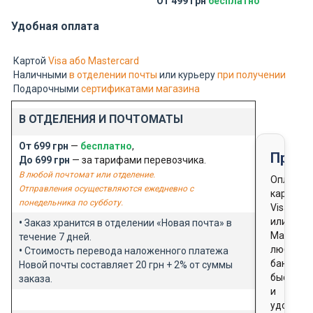
От 499 грн
бесплатно
Удобная оплата
Картой
Visa або Mastercard
Наличными
в отделении почты
или курьеру
при получении
Подарочными
сертификатами магазина
В ОТДЕЛЕНИЯ И ПОЧТОМАТЫ
От 699 грн
—
бесплатно
,
Предо
До 699 грн
— за тарифами перевозчика.
В любой почтомат или отделение.
Оплата
Отправления осуществляются ежедневно с
картой
понедельника по субботу.
Visa
или
•
Заказ хранится в отделении «Новая почта» в
Masterca
течение 7 дней.
любого
•
Стоимость перевода наложенного платежа
банка
Новой почты составляет 20 грн + 2% от суммы
быстро
заказа.
и
удобно