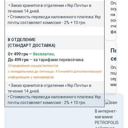
Оплата
•
Заказ хранится в отделении «Укр Почты» в
осущест
течение 14 дней.
на
•
Стоимость перевода наложенного платежа Укр
основан
почты составляет комиссия - 2% + 10 грн.
счета-
фактуры
В ОТДЕЛЕНИЕ
(СТАНДАРТ ДОСТАВКА)
Подар
От 499 грн
—
бесплатно
,
серти
До 499 грн
— за тарифами перевозчика.
Отправления осуществляются
Оплата
с понедельника до пятницы. Уточняйте дополнительную
подароч
информацию у менеджеров.
сертифи
магазин
•
Заказ хранится в отделении «Укр Почты» в
течение 14 дней.
•
Стоимость перевода наложенного платежа Укр
почты составляет комиссия - 2% + 10 грн.
В интернет-
магазине
PETROPOLIS