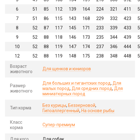
6
51
85
112
139
164
224
321
411
5
7
51
86
115
143
168
229
332
423
5
8
52
87
117
145
171
233
339
433
5
9
52
88
118
146
173
235
344
439
5
10
52
88
119
147
174
237
346
444
5
12
52
88
119
148
175
238
348
448
5
Возраст
Для щенков и юниоров
животного
Для больших и гигантских пород
,
Для
Размер
малых пород
,
Для средних пород
,
Для
животного
миниатюрных пород
Без курицы
,
Беззерновой
,
Тип корма
Гипоаллергенный
,
На основе рыбы
Класс
Супер-премиум
корма
Для кого
Для собак