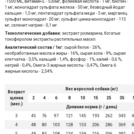
-1500 МЕ, витамин E - 530мг, фолиевая кислота - 1 мг, биотин -
1 мг, моногидрат сульфата железа - 50 мг, безводный йодат
кальция - 1,5 мг, пентагидрат сульфата меди - 5 мг, марганец
сульфат моногидрат- 20 мг, сульфат цинка моногидрат - 115
мг, селенит натрия - 0,1 мг.
Технологические добавки:
экстракт розмарина, богатые
токоферолом экстракты растительных масел.
Aнaлитический состав / 1кг:
сырой белок - 26%,
необработанные масла и жиры - 16%, сырая зола - 9%, сырая
клетчатка - 3,5%, кальций - 1,4%, фосфор - 1%, калий - 0,6 %,
натрий - 0,4%, Омега-3 жирные кислоты - 0,47%, Омега-6
жирные кислоты - 2,54%.
Вес взрослой собаки (кг)
Возраст
щенка
2
4
6
8
10
15
25
35
(мес.)
Дневная норма (г / день)
3
45
76
97
121
145
193
262
343
4
4
48
80
103
128
153
206
286
369
4
5
49
83
108
134
159
216
306
392
5