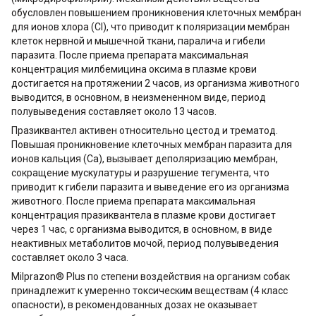
обусловлен повышением проникновения клеточных мембран
для ионов хлора (Cl), что приводит к поляризации мембран
клеток нервной и мышечной ткани, паралича и гибели
паразита. После приема препарата максимальная
концентрация милбемицина оксима в плазме крови
достигается на протяжении 2 часов, из организма животного
выводится, в основном, в неизмененном виде, период
полувыведения составляет около 13 часов.
Празиквантел активен относительно цестод и трематод.
Повышая проникновение клеточных мембран паразита для
ионов кальция (Ca), вызывает деполяризацию мембран,
сокращение мускулатуры и разрушение тегумента, что
приводит к гибели паразита и выведение его из организма
животного. После приема препарата максимальная
концентрация празиквантела в плазме крови достигает
через 1 час, с организма выводится, в основном, в виде
неактивных метаболитов мочой, период полувыведения
составляет около 3 часа.
Milprazon® Plus по степени воздействия на организм собак
принадлежит к умеренно токсическим веществам (4 класс
опасности), в рекомендованных дозах не оказывает