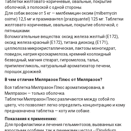
Таблетки желтовато-коричневые, овальные, покрытие
оболочкой, з полоской с одной стороны.
Для собак весом от 5 кг — милбемицин оксим (milbemycin
oxime) 12,5 мг и празиквантел (praziquantel) 125 мг. Таблетки
желтовато-коричневые, овальные, покрытие оболочкой, с
пятнышками.
Вспомогательные вещества: оксид железа желтый (Е172),
оксид железа красный (Е172), титана диоксид (Е171),
целлюлоза микрокристаллическая, лактозы моногидрат,
повидон, натрия кроскармелоза, кремний коолоидный
безводный, магния стеарат, гипромелоза, тальк,
припиленгликоль, натуральный ароматизатор печени,
порошок дрожжей.
В чем отличие Милпразон Плюс от Милпразон?
Вся таблетка Милпразон Плюс ароматизирована, в
Милпразон — только оболочка.
Таблетки Милпразон Плюс различаются между собой по
цвету, что позволяет легко определить концентрацию и кому
предназначена таблетка — коту или собаке.
Показания к применению:
Для профилактики и лечения гельминтозов, вызванных как
взрослыми особями, так и личинками цестод - (Dipylidium