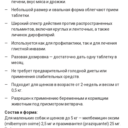
печени, вкус мяса и дрожжи.
Небольшой размер и овальная форма облегчают прием
таблетки.
Широкий спектр действия против распространенных
гельминтов, включая круглых и ленточных, а также
личинок дирофилярий.
Используется как для профилактики, так и для лечения
глистной инвазии.
Разовая дозировка — достаточно дать одну таблетку в
месяц.
Не требует предварительной голодной диеты или
применения слабительных средств.
Подходит для щенков в возрасте от 2-недель и весом от
0,5 кг.
Разрешен к применению беременным и кормящим
животным под присмотром ветврача.
Состав и форма:
Для маленьких собак и щенков до 5 кг — милбемицин оксим
(milbemycin oxime) 2,5 мг и празиквантел (praziquantel) 25 мг.