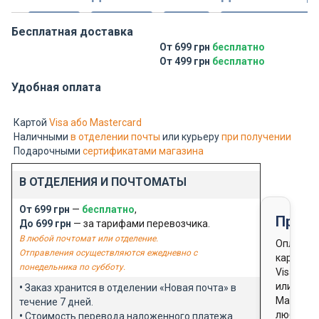
Бесплатная доставка
От 699 грн
бесплатно
От 499 грн
бесплатно
Удобная оплата
Картой
Visa або Mastercard
Наличными
в отделении почты
или курьеру
при получении
Подарочными
сертификатами магазина
В ОТДЕЛЕНИЯ И ПОЧТОМАТЫ
От 699 грн
—
бесплатно
,
Предо
До 699 грн
— за тарифами перевозчика.
В любой почтомат или отделение.
Оплата
Отправления осуществляются ежедневно с
картой
понедельника по субботу.
Visa
или
•
Заказ хранится в отделении «Новая почта» в
Masterca
течение 7 дней.
любого
•
Стоимость перевода наложенного платежа