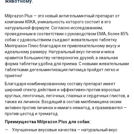
животному.
Milprazon Plus — это новый антигельминтный препарат от
компании KRKA, уникальность которого состоит в его
натуральной формуле. Согласно исследованиям,
проведенным в соответствии с руководством EMA, более 85%
собак с удовольствием съедают жевательную таблетку
Милпразон Плюс благодаря ее привлекательному вкусу и
идеальному размеру. Натуральный вкус печени и мяса
нравится большинству четвероногих друзей, а овальная
форма таблетки удобна для приема. С новыми жевательными
таблетками дегельминтизация питомца пройдет легко и
приятно!
Благодаря комбинированному составу препарат имеет
широкий спектр действия и эффективен против взрослых
круглых, ленточных, легочных, глазных и сердечных глистов, а
также их личинок. Входящий в состав милбемицина оксим
активен против личинок и имиаго нематод, а празиквантел —
против цестод и трематод.
Преимущества Milprazon Plus для собак:
Улучшенные вкусовые качества — натуральный вкус