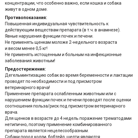
концентрации, что особенно важно, если кошка и собака
живут в одном доме.
Противопоказания:
Повышенная индивидуальная чувствительность к
действующим веществам препарата (в т.ч. в анамнезе).
Явные нарушения функции почек и печени.
Не применять щенкам моложе 2-недельного возраста
и весом менее 0,5 кг!
Не применять истощенным и больным на инфекционные
заболевания животным!
Предостережения:
Дегельминтизацию собак во время беременности и лактации
проводят по необходимости и под присмотром
ветеринарного врача!
Применение препарата ослабленным животным или с
нарушением функции почек и печени проводят после оценки
соотношения польза/риск под присмотром ветеринарного
врача.
Для щенков в возрасте до 4 недель поражение трематодами
нетипично, поэтому применение комбинированного
препарата является нецелесообразным.
Собаки пород колли, бобтейл, шелти являются