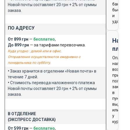
банка
Новой почты составляет 20 грн + 2% от суммы
быстро
заказа.
и
удобно
ПО АДРЕСУ
От 899 грн
—
бесплатно
,
Нало
До 899 грн
— за тарифами перевозчика.
плате
Куда угодно : домой или в офис.
Отправления осуществляются ежедневно с
Оплата
понедельника по субботу.
наличны
возможн
•
Заказ хранится в отделении «Новая почта» в
при
течение 7 дней.
получен
•
Стоимость перевода наложенного платежа
заказа
Новой почты составляет 20 грн + 2% от суммы
в
заказа.
пункте
выдачи
или
В ОТДЕЛЕНИЕ
у
(ЭКСПРЕСС ДОСТАВКА)
курьера
От 599 грн
—
бесплатно
,