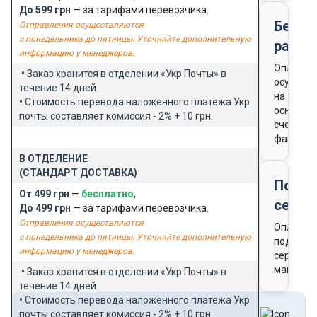
До 599 грн
— за тарифами перевозчика.
Безна
Отправления осуществляются
с понедельника до пятницы. Уточняйте дополнительную
расче
информацию у менеджеров.
Оплата
•
Заказ хранится в отделении «Укр Почты» в
осущест
течение 14 дней.
на
•
Стоимость перевода наложенного платежа Укр
основан
почты составляет комиссия - 2% + 10 грн.
счета-
фактуры
В ОТДЕЛЕНИЕ
(СТАНДАРТ ДОСТАВКА)
Подар
От 499 грн
—
бесплатно
,
серти
До 499 грн
— за тарифами перевозчика.
Отправления осуществляются
Оплата
с понедельника до пятницы. Уточняйте дополнительную
подароч
информацию у менеджеров.
сертифи
магазин
•
Заказ хранится в отделении «Укр Почты» в
течение 14 дней.
•
Стоимость перевода наложенного платежа Укр
почты составляет комиссия - 2% + 10 грн.