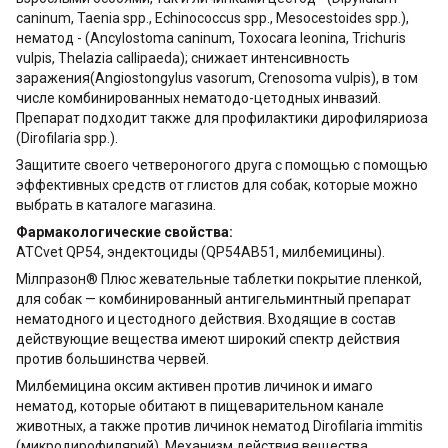
caninum, Taenia spp., Echinococcus spp., Mesocestoides spp.),
нематод - (Ancylostoma caninum, Toxocara leonina, Trichuris
vulpis, Thelazia callipaeda); снижает интенсивность
заражения(Angiostongylus vasorum, Crenosoma vulpis), в том
числе комбинированных нематодо-цетодных инвазий.
Препарат подходит также для профилактики дирофиляриоза
(Dirofilaria spp.).
Защитите своего четвероногого друга с помощью с помощью
эффективных средств от глистов для собак, которые можно
выбрать в каталоге магазина.
Фармакологические свойства:
ATCvet QP54, эндектоциды (QP54AB51, милбемицины).
Мілпразон® Плюс жевательные таблетки покрытие пленкой,
для собак — комбинированный антигельминтный препарат
нематодного и цестодного действия. Входящие в состав
действующие вещества имеют широкий спектр действия
против большинства червей.
Милбемицина оксим активен против личинок и имаго
нематод, которые обитают в пищеварительном канале
животных, а также против личинок нематод Dirofilaria immitis
(микродирофилярий). Механизм действия вещества