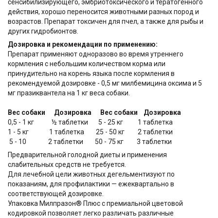
сенсибилизирующего, эмбриотоксического и тератогенного
действия, хорошо переносится животными разных пород и
возрастов. Препарат токсичен для пчел, а также для рыбы и
других гидробионтов.
Дозировка и рекомендации по применению:
Препарат применяют одноразово во время утреннего
кормления с небольшим количеством корма или
принудительно на корень языка после кормления в
рекомендуемой дозировке - 0,5 мг милбемицина оксима и 5
мг празиквантела на 1 кг веса собаки.
Вес собаки
Дозировка
Вес собаки
Дозировка
0,5 - 1 кг ½ таблетки 5 - 25 кг 1 таблетка
1 - 5 кг 1 таблетка 25 - 50 кг 2 таблетки
5 - 10 2 таблетки 50 - 75 кг 3 таблетки
Предварительной голодной диеты и применения
слабительных средств не требуется.
Для лечебной цели животных дегельментизуют по
показаниям, для профилактики — ежеквартально в
соответствующей дозировке.
Упаковка Милпразон® Плюс с премиальной цветовой
кодировкой позволяет легко различать различные