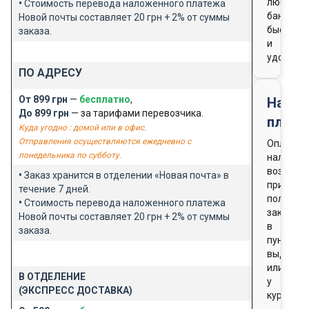
любого
•
Стоимость перевода наложенного платежа
банка
Новой почты составляет 20 грн + 2% от суммы
быстро
заказа.
и
удобно
ПО АДРЕСУ
От 899 грн
—
бесплатно
,
Нало
До 899 грн
— за тарифами перевозчика.
плате
Куда угодно : домой или в офис.
Отправления осуществляются ежедневно с
Оплата
понедельника по субботу.
наличны
возможн
•
Заказ хранится в отделении «Новая почта» в
при
течение 7 дней.
получен
•
Стоимость перевода наложенного платежа
заказа
Новой почты составляет 20 грн + 2% от суммы
в
заказа.
пункте
выдачи
или
В ОТДЕЛЕНИЕ
у
(ЭКСПРЕСС ДОСТАВКА)
курьера