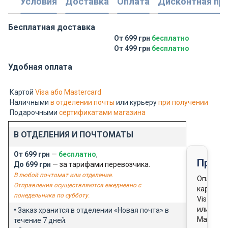
Условия
Доставка
Оплата
Дисконтная пр
Бесплатная доставка
От 699 грн
бесплатно
От 499 грн
бесплатно
Удобная оплата
Картой
Visa або Mastercard
Наличными
в отделении почты
или курьеру
при получении
Подарочными
сертификатами магазина
В ОТДЕЛЕНИЯ И ПОЧТОМАТЫ
От 699 грн
—
бесплатно
,
Предо
До 699 грн
— за тарифами перевозчика.
В любой почтомат или отделение.
Оплата
Отправления осуществляются ежедневно с
картой
понедельника по субботу.
Visa
или
•
Заказ хранится в отделении «Новая почта» в
Masterca
течение 7 дней.