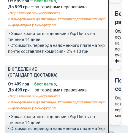
От 599 грн
—
бесплатно
,
До 599 грн
— за тарифами перевозчика.
Безна
Отправления осуществляются
с понедельника до пятницы. Уточняйте дополнительную
расче
информацию у менеджеров.
Оплата
•
Заказ хранится в отделении «Укр Почты» в
осущест
течение 14 дней.
на
•
Стоимость перевода наложенного платежа Укр
основан
почты составляет комиссия - 2% + 10 грн.
счета-
фактуры
В ОТДЕЛЕНИЕ
(СТАНДАРТ ДОСТАВКА)
Подар
От 499 грн
—
бесплатно
,
серти
До 499 грн
— за тарифами перевозчика.
Отправления осуществляются
Оплата
с понедельника до пятницы. Уточняйте дополнительную
подароч
информацию у менеджеров.
сертифи
магазин
•
Заказ хранится в отделении «Укр Почты» в
течение 14 дней.
•
Стоимость перевода наложенного платежа Укр