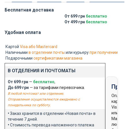
Бесплатная доставка
От 699 грн
бесплатно
От 499 грн
бесплатно
Удобная оплата
Картой
Visa або Mastercard
Наличными
в отделении почты
или курьеру
при получении
Подарочными
сертификатами магазина
В ОТДЕЛЕНИЯ И ПОЧТОМАТЫ
От 699 грн
—
бесплатно
,
Предо
До 699 грн
— за тарифами перевозчика.
В любой почтомат или отделение.
Оплата
Отправления осуществляются ежедневно с
картой
понедельника по субботу.
Visa
или
•
Заказ хранится в отделении «Новая почта» в
Masterca
течение 7 дней.
любого
•
Стоимость перевода наложенного платежа