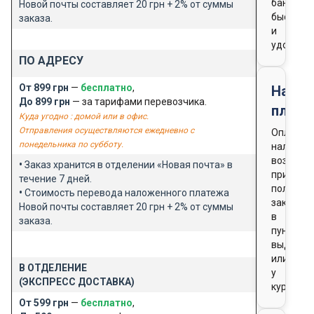
банка
Новой почты составляет 20 грн + 2% от суммы
быстро
заказа.
и
удобно
ПО АДРЕСУ
От 899 грн
—
бесплатно
,
Нало
До 899 грн
— за тарифами перевозчика.
плате
Куда угодно : домой или в офис.
Отправления осуществляются ежедневно с
Оплата
понедельника по субботу.
наличны
возможн
•
Заказ хранится в отделении «Новая почта» в
при
течение 7 дней.
получен
•
Стоимость перевода наложенного платежа
заказа
Новой почты составляет 20 грн + 2% от суммы
в
заказа.
пункте
выдачи
или
В ОТДЕЛЕНИЕ
у
(ЭКСПРЕСС ДОСТАВКА)
курьера
От 599 грн
—
бесплатно
,