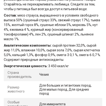
Старайтесь не перекармливать любимца. Следите за тем,
чтобы у питомца был всегда доступ к питьевой воде.
Состав:
мясо страуса, выращенного в условиях свободного
выпаса 50% (сушеный страус 33%, свежий страус 17%), тыква
15%, желтый горох 8%, сушеные яблоки 5%, морковь 5%, нут
4%, ежевика 4 %, куриный жир (консервированный
токоферолами) 4%, лен 2%, сушеный шпинат 2%, льняное
масло 1%.
Аналитические компоненты:
сырой протеин 32,0%, сырой
жир 11,0%, влажная 10,0%, сырая зола 7,0%, сырая клетчатка
5,0%, кальций 1,3%, фосфор 0,9%, омега-3 0,1 %, омега-6 0,7 %.
Содержит природные антиоксиданты.
Энергетическая ценность:
3 450 ккал/кг
Страна
Чехия
производитель
Для больших и гигантских пород,
Размер
Для малых пород, Для средних
животного
пород
Особые
Для иммунитета