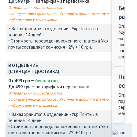
До 599 грн
— за тарифами перевозчика.
Безна
Отправления осуществляются
с понедельника до пятницы. Уточняйте дополнительную
расче
информацию у менеджеров.
Оплата
•
Заказ хранится в отделении «Укр Почты» в
осущест
течение 14 дней.
на
•
Стоимость перевода наложенного платежа Укр
основан
почты составляет комиссия - 2% + 10 грн.
счета-
фактуры
В ОТДЕЛЕНИЕ
(СТАНДАРТ ДОСТАВКА)
Подар
От 499 грн
—
бесплатно
,
серти
До 499 грн
— за тарифами перевозчика.
Отправления осуществляются
Оплата
с понедельника до пятницы. Уточняйте дополнительную
подароч
информацию у менеджеров.
сертифи
магазин
•
Заказ хранится в отделении «Укр Почты» в
течение 14 дней.
•
Стоимость перевода наложенного платежа Укр
почты составляет комиссия - 2% + 10 грн.