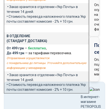
Оплата
•
Заказ хранится в отделении «Укр Почты» в
осущест
течение 14 дней.
на
•
Стоимость перевода наложенного платежа Укр
основан
почты составляет комиссия - 2% + 10 грн.
счета-
фактуры
В ОТДЕЛЕНИЕ
(СТАНДАРТ ДОСТАВКА)
Подар
От 499 грн
—
бесплатно
,
серти
До 499 грн
— за тарифами перевозчика.
Отправления осуществляются
Оплата
с понедельника до пятницы. Уточняйте дополнительную
подароч
информацию у менеджеров.
сертифи
магазин
•
Заказ хранится в отделении «Укр Почты» в
течение 14 дней.
•
Стоимость перевода наложенного платежа Укр
почты составляет комиссия - 2% + 10 грн.
В интернет-
магазине
PETROPOLIS