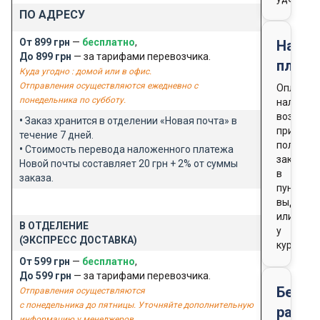
ПО АДРЕСУ
От 899 грн
—
бесплатно
,
Нало
До 899 грн
— за тарифами перевозчика.
плате
Куда угодно : домой или в офис.
Отправления осуществляются ежедневно с
Оплата
понедельника по субботу.
наличны
возможн
•
Заказ хранится в отделении «Новая почта» в
при
течение 7 дней.
получен
•
Стоимость перевода наложенного платежа
заказа
Новой почты составляет 20 грн + 2% от суммы
в
заказа.
пункте
выдачи
или
В ОТДЕЛЕНИЕ
у
(ЭКСПРЕСС ДОСТАВКА)
курьера
От 599 грн
—
бесплатно
,
До 599 грн
— за тарифами перевозчика.
Безна
Отправления осуществляются
с понедельника до пятницы. Уточняйте дополнительную
расче
информацию у менеджеров.