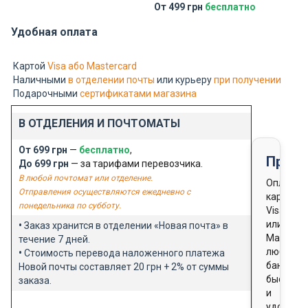
От 499 грн
бесплатно
Удобная оплата
Картой
Visa або Mastercard
Наличными
в отделении почты
или курьеру
при получении
Подарочными
сертификатами магазина
В ОТДЕЛЕНИЯ И ПОЧТОМАТЫ
От 699 грн
—
бесплатно
,
Предо
До 699 грн
— за тарифами перевозчика.
В любой почтомат или отделение.
Оплата
Отправления осуществляются ежедневно с
картой
понедельника по субботу.
Visa
или
•
Заказ хранится в отделении «Новая почта» в
Masterca
течение 7 дней.
любого
•
Стоимость перевода наложенного платежа
банка
Новой почты составляет 20 грн + 2% от суммы
быстро
заказа.
и
удобно