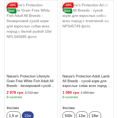
−20%
−20%
New
New
Nature's Protection Lifestyle
Nature's Protection Adult Lamb
Grain Free White Fish Adult All
All Breeds - сухой корм для
Breeds - беззерновой сухой
взрослых собак всех пород с
корм для взрослых собак
ягнятиной 4кг
2 978 грн
1 080 грн
3 722 грн
1 350 грн
всех пород с белой рыбой
В наличии
В наличии
10кг
Фасовка
Фасовка
1,5 кг
10кг
500г
12кг
18кг