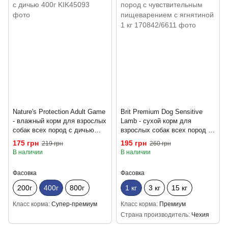
Nature's Protection Adult Game
Brit Premium Dog Sensitive
- влажный корм для взрослых
Lamb - сухой корм для
собак всех пород с дичью
взрослых собак всех пород с
400г
чувствительным
175 грн
195 грн
219 грн
260 грн
пищеварением с ягнятиной 1
В наличии
В наличии
кг
Фасовка
Фасовка
200г
400г
800г
1 кг
3 кг
15 кг
Класс корма
Супер-премиум
Класс корма
Премиум
Страна производитель
Чехия