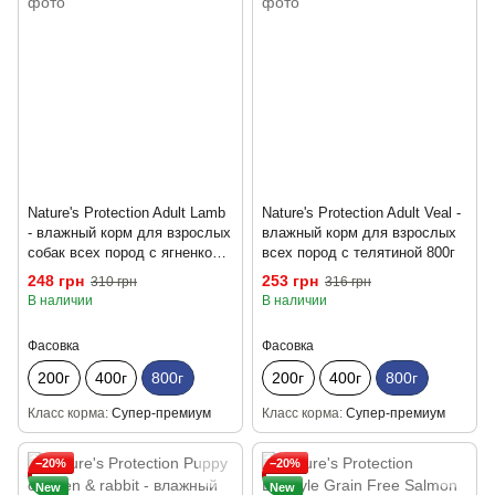
Nature's Protection Adult Lamb
Nature's Protection Adult Veal -
- влажный корм для взрослых
влажный корм для взрослых
собак всех пород с ягненком
всех пород с телятиной 800г
800г
248 грн
253 грн
310 грн
316 грн
В наличии
В наличии
Фасовка
Фасовка
200г
400г
800г
200г
400г
800г
Класс корма
Супер-премиум
Класс корма
Супер-премиум
−20%
−20%
New
New