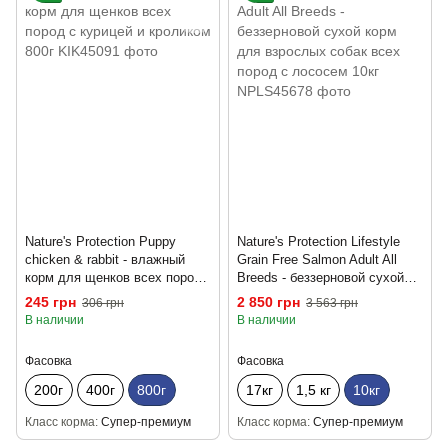
Nature's Protection Puppy
Nature's Protection Lifestyle
chicken & rabbit - влажный
Grain Free Salmon Adult All
корм для щенков всех пород
Breeds - беззерновой сухой
с курицей и кроликом 800г
корм для взрослых собак
245 грн
2 850 грн
306 грн
3 563 грн
всех пород с лососем 10кг
В наличии
В наличии
Фасовка
Фасовка
200г
400г
800г
17кг
1,5 кг
10кг
Класс корма
Супер-премиум
Класс корма
Супер-премиум