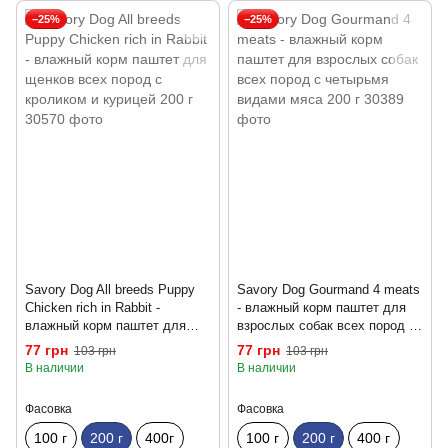
−25%
−25%
Savory Dog All breeds Puppy
Savory Dog Gourmand 4 meats
Chicken rich in Rabbit -
- влажный корм паштет для
влажный корм паштет для
взрослых собак всех пород с
щенков всех пород с
четырьмя видами мяса 200 г
77 грн
77 грн
103 грн
103 грн
кроликом и курицей 200 г
В наличии
В наличии
Фасовка
Фасовка
100 г
200 г
400г
100 г
200 г
400 г