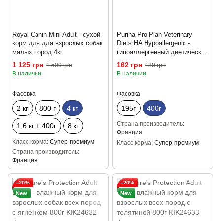
Royal Canin Mini Adult - сухой
Purina Pro Plan Veterinary
корм для для взрослых собак
Diets HA Hypoallergenic -
малых пород 4кг
гипоаллергенный диетический
влажный корм для собак с
1 125 грн
162 грн
1 500 грн
180 грн
чувствительным
В наличии
В наличии
пищеварением 400 г
Фасовка
Фасовка
2 кг
800 г
4 кг
195г
400г
Страна производитель
1,6 кг + 400г
8 кг
Франция
Класс корма
Супер-премиум
Класс корма
Супер-премиум
Страна производитель
Франция
−20%
−20%
New
New