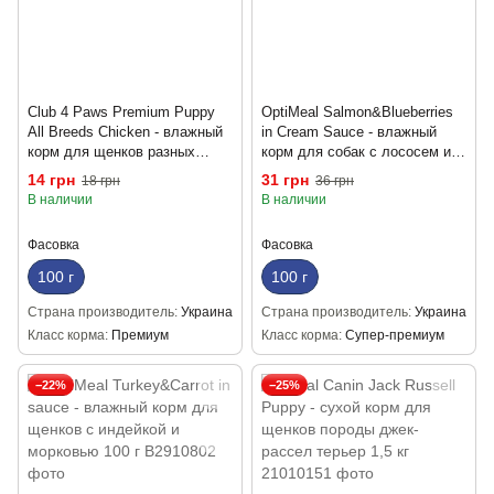
Club 4 Paws Premium Puppy
OptiMeal Salmon&Blueberries
All Breeds Chicken - влажный
in Cream Sauce - влажный
корм для щенков разных
корм для собак с лососем и
пород с курицей (кусочки в
голубикой в кремовом соусе
14 грн
31 грн
18 грн
36 грн
желе) 100г
100 г
В наличии
В наличии
Фасовка
Фасовка
100 г
100 г
Страна производитель
Украина
Страна производитель
Украина
Класс корма
Премиум
Класс корма
Супер-премиум
−22%
−25%