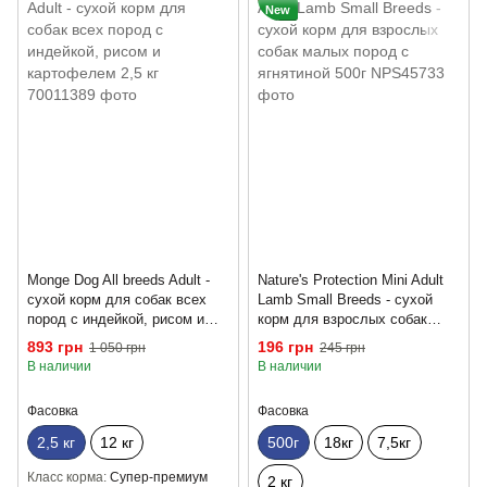
New
Monge Dog All breeds Adult -
Nature's Protection Mini Adult
сухой корм для собак всех
Lamb Small Breeds - сухой
пород с индейкой, рисом и
корм для взрослых собак
картофелем 2,5 кг
малых пород с ягнятиной 500г
893 грн
196 грн
1 050 грн
245 грн
В наличии
В наличии
Фасовка
Фасовка
2,5 кг
12 кг
500г
18кг
7,5кг
Класс корма
Супер-премиум
2 кг