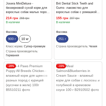
Josera MiniDeluxe -
Brit Dental Stick Teeth and
беззерновой сухой корм для
Gums- лакомство для
взрослых собак малых пород
взрослых собак с ромашкой и
с чувствительным
шалфеем для здоровья десен
214 грн
155 грн
268 грн
207 грн
пищеварением 900 г
и зубов 7 шт 251 г
В наличии
В наличии
Фасовка
Фасовка
900 г
10 кг
251 г
Класс корма
Супер-премиум
Страна производитель
Чехия
Страна производитель
Германия
−20%
−15%