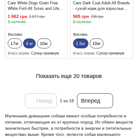
Care White Dogs Grain Free
Care Dark Coat Adult All Breeds
White Fish All Sizes and Life
- сухой корм для взрослых
Stages - беззерновой сухой
собак всех пород с черным
1 662 грн
565 грн
2 077 грн
706 грн
корм для собак всех
окрасом шерсти 1.5кг
В наличии
В наличии
размеров и стадий жизни с
белой шерстью с белой рыбой
Фасовка
Фасовка
4 кг
17кг
4 кг
10кг
1.5кг
10кг
Класс корма
Супер-премиум
Класс корма
Супер-премиум
Показать еще 20 товаров
Назад
Вперед
1
из 18
Маленькие домашние собаки имеют особые потребности в
питании, отличающие их от крупных пород. Их обмен веществ
значительно быстрее, а потребности в энергии и питательных
веществах выше. Кроме того, челюсти собак маленького