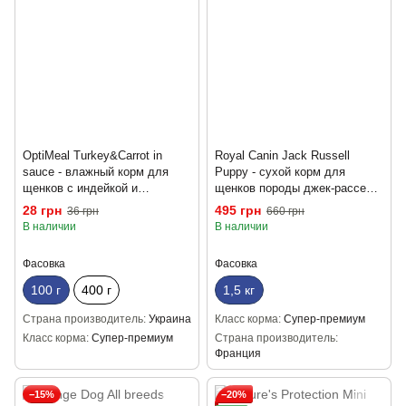
OptiMeal Turkey&Carrot in
Royal Canin Jack Russell
sauce - влажный корм для
Puppy - сухой корм для
щенков с индейкой и
щенков породы джек-рассел
морковью 100 г
терьер 1,5 кг
28 грн
495 грн
36 грн
660 грн
В наличии
В наличии
Фасовка
Фасовка
100 г
400 г
1,5 кг
Страна производитель
Украина
Класс корма
Супер-премиум
Класс корма
Супер-премиум
Страна производитель
Франция
−15%
−20%