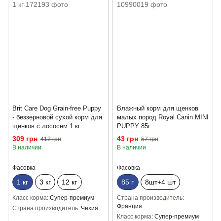
Brit Care Dog Grain-free Puppy
Влажный корм для щенков
- беззерновой сухой корм для
малых пород Royal Canin MINI
щенков с лососем 1 кг
PUPPY 85г
309 грн
43 грн
412 грн
57 грн
В наличии
В наличии
Фасовка
Фасовка
1 кг
3 кг
12 кг
85 г
8шт+4 шт
Класс корма
Супер-премиум
Страна производитель
Франция
Страна производитель
Чехия
Класс корма
Супер-премиум