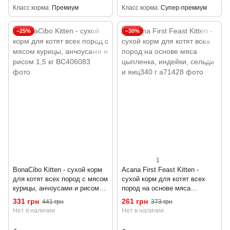
Класс корма
Премиум
Класс корма
Супер-премиум
−25%
−30%
1
BonaCibo Kitten - сухой корм
Acana First Feast Kitten -
для котят всех пород с мясом
сухой корм для котят всех
курицы, анчоусами и рисом
пород на основе мяса
1,5 кг
цыпленка, индейки, сельди и
331 грн
261 грн
441 грн
373 грн
яиц340 г
Нет в наличии
Нет в наличии