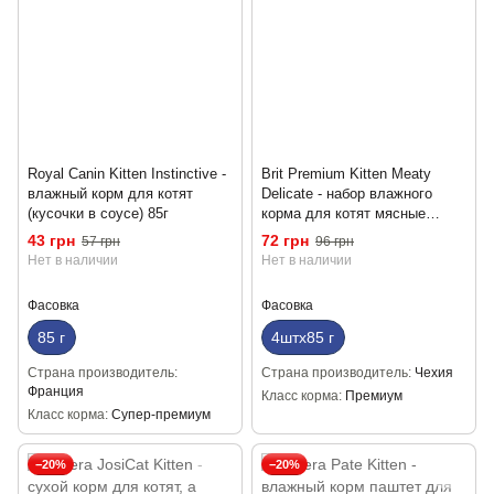
Royal Canin Kitten Instinctive -
Brit Premium Kitten Meaty
влажный корм для котят
Delicate - набор влажного
(кусочки в соусе) 85г
корма для котят мясные
кусочки в соусе 3+1
43 грн
72 грн
57 грн
96 грн
Нет в наличии
Нет в наличии
Фасовка
Фасовка
85 г
4штх85 г
Страна производитель
Страна производитель
Чехия
Франция
Класс корма
Премиум
Класс корма
Супер-премиум
−20%
−20%