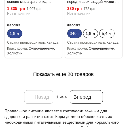
основе мяса цыпленка,
пород и всех стадий жизни с
индейки, лосося и яиц 1.8 кг
6 видами рыбы 340 г
1 335 грн
330 грн
1 907 грн
472 грн
Нет в наличии
Нет в наличии
Фасовка
Фасовка
1,8 кг
340 г
1,8 кг
5,4 кг
Страна производитель
Канада
Страна производитель
Канада
Класс корма
Супер-премиум,
Класс корма
Супер-премиум,
Холистик
Холистик
Показать еще 20 товаров
Назад
Вперед
1
из 4
Правильное питание является критически важным для
здоровья и развития котят. Корм должен обеспечивать их
необходимыми питательными веществами для нормального