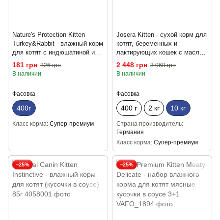
Nature's Protection Kitten
Josera Kitten - сухой корм для
Turkey&Rabbit - влажный корм
котят, беременных и
для котят с индюшатиной и
лактирующих кошек с маслом
крольчатиной 400г
лосося 10 кг
181 грн
2 448 грн
226 грн
3 060 грн
В наличии
В наличии
Фасовка
Фасовка
400г
400 г
2 кг
10 кг
Класс корма
Супер-премиум
Страна производитель
Германия
Класс корма
Супер-премиум
−25%
−25%