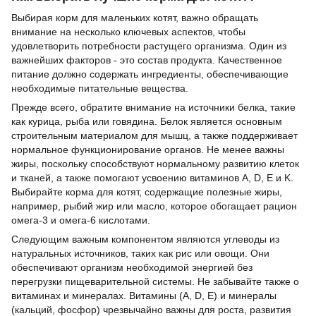
Выбирая корм для маленьких котят, важно обращать
внимание на несколько ключевых аспектов, чтобы
удовлетворить потребности растущего организма. Один из
важнейших факторов - это состав продукта. Качественное
питание должно содержать ингредиенты, обеспечивающие
необходимые питательные вещества.
Прежде всего, обратите внимание на источники белка, такие
как курица, рыба или говядина. Белок является основным
строительным материалом для мышц, а также поддерживает
нормальное функционирование органов. Не менее важны
жиры, поскольку способствуют нормальному развитию клеток
и тканей, а также помогают усвоению витаминов A, D, E и K.
Выбирайте корма для котят, содержащие полезные жиры,
например, рыбий жир или масло, которое обогащает рацион
омега-3 и омега-6 кислотами.
Следующим важным компонентом являются углеводы из
натуральных источников, таких как рис или овощи. Они
обеспечивают организм необходимой энергией без
перегрузки пищеварительной системы. Не забывайте также о
витаминах и минералах. Витамины (А, D, E) и минералы
(кальций, фосфор) чрезвычайно важны для роста, развития