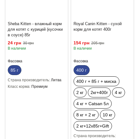
Sheba Kitten - влажный корм
Royal Canin Kitten - сухой
для котят с курицей (кусочки
корм для котят 400г
в соусе) 85г
24 грн
154 грн
30 грн
205 грн
В наличии
В наличии
Фасовка
Фасовка
85 г
400 г
Страна производитель
Литва
400 г + 85 г + миска
Класс корма
Премиум
2 кг
2кг+400г
4 кг
4 кг + Catsan 5л
8 кг + 2 кг
10 кг
2 кг+12х85г+Gift
Страна производитель