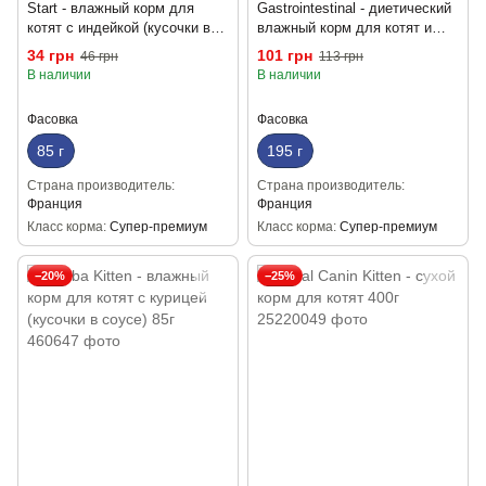
Start - влажный корм для
Gastrointestinal - диетический
котят с индейкой (кусочки в
влажный корм для котят и
соусе) 85 г
взрослых кошек для
34 грн
101 грн
46 грн
113 грн
уменьшения расстройств
В наличии
В наличии
кишечной абсорбции и
кормления в период
Фасовка
Фасовка
восстановления,
выздоровления 195 г
85 г
195 г
Страна производитель
Страна производитель
Франция
Франция
Класс корма
Супер-премиум
Класс корма
Супер-премиум
−20%
−25%