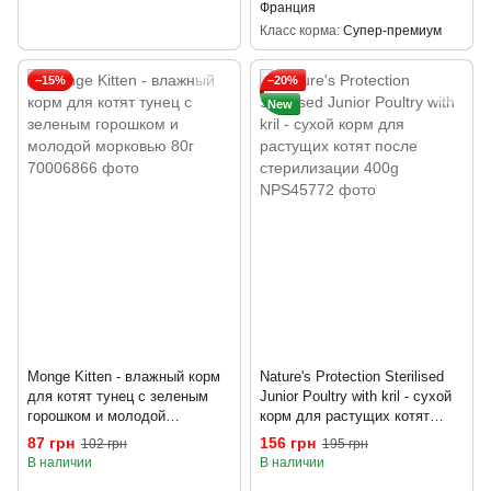
Франция
Класс корма
Супер-премиум
−15%
−20%
New
Monge Kitten - влажный корм
Nature's Protection Sterilised
для котят тунец с зеленым
Junior Poultry with kril - сухой
горошком и молодой
корм для растущих котят
морковью 80г
после стерилизации 400g
87 грн
156 грн
102 грн
195 грн
В наличии
В наличии